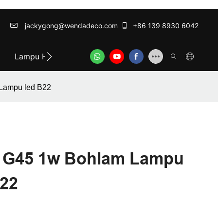
jackygong@wendadeco.com​​​​​​​
+86 139 8930 6042
Lampu Hias Terbaik
ODM/OEM SERVICE
Hubun
Lampu led B22
 G45 1w Bohlam Lampu
B22