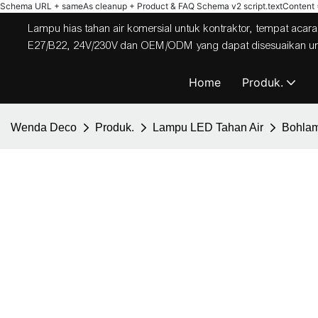
Schema URL + sameAs cleanup + Product & FAQ Schema v2
script.textContent = 
Lampu hias tahan air komersial untuk kontraktor, tempat acara,
E27/B22, 24V/230V dan OEM/ODM yang dapat disesuaikan untuk
Home
Produk.
Wenda Deco
Produk.
Lampu LED Tahan Air
Bohla