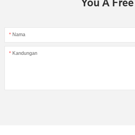
You A Free
Nama
Kandungan