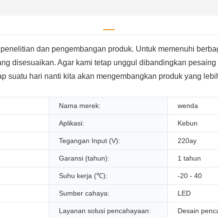
 penelitian dan pengembangan produk. Untuk memenuhi berb
yang disesuaikan. Agar kami tetap unggul dibandingkan pesain
uatu hari nanti kita akan mengembangkan produk yang lebih
Nama merek:
wenda
Aplikasi:
Kebun
Tegangan Input (V):
220ay
Garansi (tahun):
1 tahun
Suhu kerja (℃):
-20 - 40
Sumber cahaya:
LED
Layanan solusi pencahayaan:
Desain penca