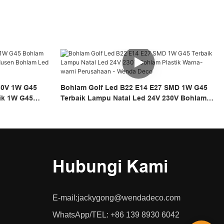
30V 1W G45
Bohlam Golf Led B22 E14 E27 SMD 1W G45
ik 1W G45
Terbaik Lampu Natal Led 24V 230V Bohlam
 Deco
Plastik Warna-Warni Perusahaan - Wenda
Deco
Hubungi Kami
E-mail:
jackygong@wendadeco.com​​​​​​​
WhatsApp/TEL: +86 139 8930 6042