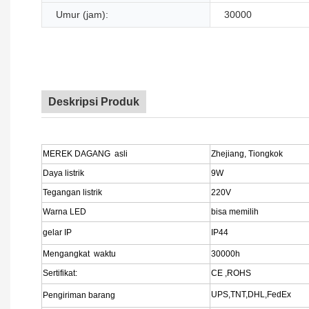
Umur (jam):
30000
Deskripsi Produk
MEREK DAGANG asli
Zhejiang, Tiongkok
Daya listrik
9W
Tegangan listrik
220V
Warna LED
bisa memilih
gelar IP
IP44
Mengangkat waktu
30000h
Sertifikat:
CE ,ROHS
UPS,TNT,DHL,FedEx
Pengiriman barang