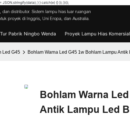
JSON.stringify(data); } } catch(e) {} }); })();
 dan distributor. Sistem lampu hias luar ruangan
 proyek di Inggris, Uni Eropa, dan Australia.
Tur Pabrik Ningbo Wenda
Proyek Lampu Hias Komersial
m Led G45
Bohlam Warna Led G45 1w Bohlam Lampu Antik 
Bohlam Warna Led
Antik Lampu Led 