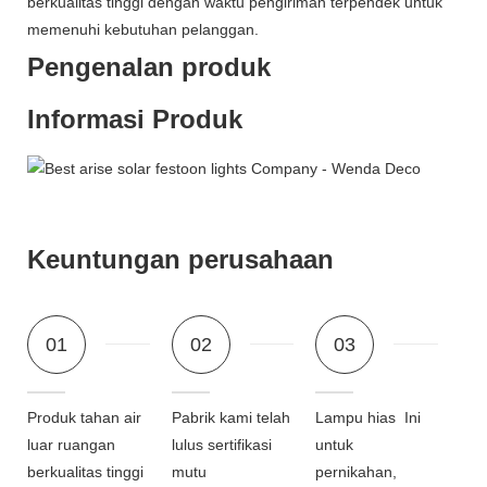
berkualitas tinggi dengan waktu pengiriman terpendek untuk
memenuhi kebutuhan pelanggan.
Pengenalan produk
Informasi Produk
Keuntungan perusahaan
01
02
03
Produk tahan air
Pabrik kami telah
Lampu hias Ini
luar ruangan
lulus sertifikasi
untuk
berkualitas tinggi
mutu
pernikahan,