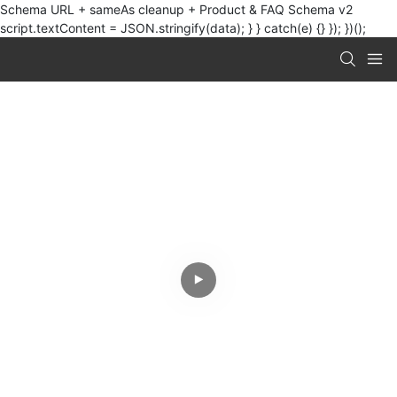
Schema URL + sameAs cleanup + Product & FAQ Schema v2
script.textContent = JSON.stringify(data); } } catch(e) {} }); })();