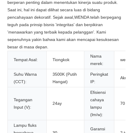
berperan penting dalam menentukan kinerja suatu produk.
Saat ini, hal ini dapat dilihat secara luas di bidang
pencahayaan dekoratif. Sejak awal,WENDA telah berpegang
teguh pada prinsip bisnis 'integritas' dan berpikiran
'menawarkan yang terbaik kepada pelanggan'. Kami
sepenuhnya yakin bahwa kami akan mencapai kesuksesan
besar di masa depan.
Nama
Tempat Asal:
Tiongkok
wenda
merek:
Suhu Warna
3500K (Putih
Peringkat
Aku p
(CCT):
Hangat)
IP:
Efisiensi
Tegangan
cahaya
24ay
70
Input (V):
lampu
(lm/w):
Lampu fluks
Garansi
bercahaya
30
2 tahu