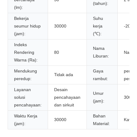
(tahun):
(lm):
Bekerja
Suhu
seumur hidup
30000
kerja
-20-45
(jam):
(℃):
Indeks
Nama
Rendering
80
Natal
Liburan:
Warna (Ra):
Mendukung
Gaya
penca
Tidak ada
peredup:
rambut:
pesta
Layanan
Desain
Umur
solusi
pencahayaan
30000
(jam):
pencahayaan:
dan sirkuit
Waktu Kerja
Bahan
30000
Kawat 
(jam):
Material: