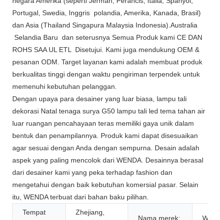
negara Amerika (seperti Jerman, Perancis, Italia, Spanyol,
Portugal, Swedia, Inggris polandia, Amerika, Kanada, Brasil)
dan Asia (Thailand Singapura Malaysia Indonesia).Australia
Selandia Baru dan seterusnya Semua Produk kami CE DAN
ROHS SAA UL ETL Disetujui. Kami juga mendukung OEM &
pesanan ODM. Target layanan kami adalah membuat produk
berkualitas tinggi dengan waktu pengiriman terpendek untuk
memenuhi kebutuhan pelanggan.
Dengan upaya para desainer yang luar biasa, lampu tali
dekorasi Natal tenaga surya G50 lampu tali led tema tahan air
luar ruangan pencahayaan teras memiliki gaya unik dalam
bentuk dan penampilannya. Produk kami dapat disesuaikan
agar sesuai dengan Anda dengan sempurna. Desain adalah
aspek yang paling mencolok dari WENDA. Desainnya berasal
dari desainer kami yang peka terhadap fashion dan
mengetahui dengan baik kebutuhan komersial pasar. Selain
itu, WENDA terbuat dari bahan baku pilihan.
Tempat
Zhejiang,
Nama merek:
Wend