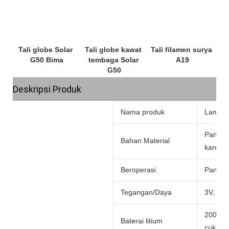
Tali globe Solar 
Tali globe kawat 
Tali filamen surya 
tembaga Solar 
Deskripsi Produk
Nama produk
Lampu 
Panel 
Bahan Material
karet
Beroperasi
Panel s
Tegangan/Daya
3V, se
2000MA
Baterai litium
cukup