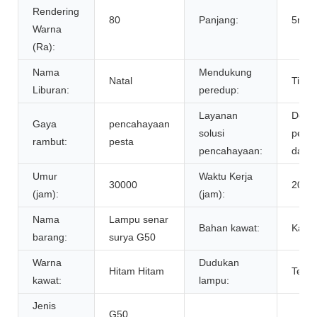
Rendering
80
Panjang:
5m, 
Warna
(Ra):
Nama
Mendukung
Natal
Tidak
Liburan:
peredup:
Layanan
Desa
Gaya
pencahayaan
solusi
penc
rambut:
pesta
pencahayaan:
dan si
Umur
Waktu Kerja
30000
2000
(jam):
(jam):
Nama
Lampu senar
Bahan kawat:
Kawat
barang:
surya G50
Warna
Dudukan
Hitam Hitam
Tetap
kawat:
lampu:
Jenis
G50