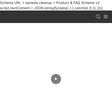
Schema URL + sameAs cleanup + Product & FAQ Schema v2
script.textContent = JSON.stringify(data); } } catch(e) {} }); })();