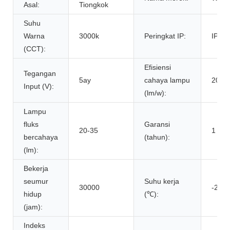
Asal:
Tiongkok
Suhu
Warna
3000k
Peringkat IP:
IP44
(CCT):
Efisiensi
Tegangan
5ay
cahaya lampu
20
Input (V):
(lm/w):
Lampu
fluks
Garansi
20-35
1 tah
bercahaya
(tahun):
(lm):
Bekerja
seumur
Suhu kerja
30000
-20-4
hidup
(℃):
(jam):
Indeks