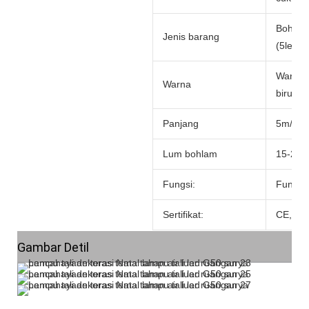
Bohlam
Jenis barang
(5led)
Warna-w
Warna
biru, k
Panjang
5m/10b
Lum bohlam
15-20l
Fungsi:
Fungsi
Sertifikat:
CE, Ro
Gambar Detil