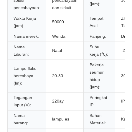
solusi
pencahayaan
3000
(jam):
pencahayaan:
dan sirkuit
Waktu Kerja
Tempat
Zheji
50000
(jam):
Asal:
Tiong
Nama merek:
Wenda
Panjang:
Dises
Nama
Suhu
Natal
-25-4
Liburan:
kerja (℃):
Bekerja
Lampu fluks
seumur
bercahaya
20-30
3000
hidup
(lm):
(jam):
Tegangan
Peringkat
220ay
IP44,
Input (V):
IP:
Nama
Bahan
lampu es
Kabel
barang:
Material: