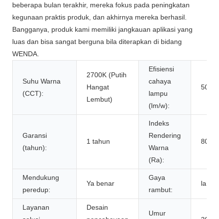
beberapa bulan terakhir, mereka fokus pada peningkatan
kegunaan praktis produk, dan akhirnya mereka berhasil.
Bangganya, produk kami memiliki jangkauan aplikasi yang
luas dan bisa sangat berguna bila diterapkan di bidang
WENDA.
Efisiensi
2700K (Putih
Suhu Warna
cahaya
Hangat
50
(CCT):
lampu
Lembut)
(lm/w):
Indeks
Garansi
Rendering
1 tahun
80
(tahun):
Warna
(Ra):
Mendukung
Gaya
Ya benar
lampu 
peredup:
rambut:
Layanan
Desain
Umur