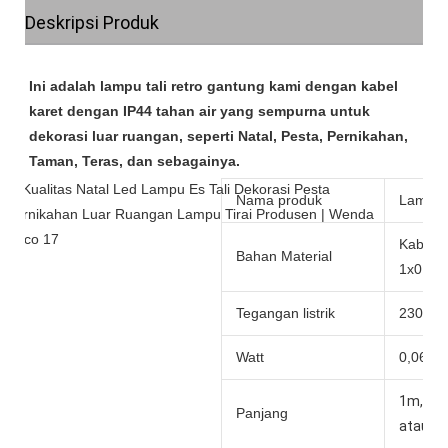
Deskripsi Produk
Ini adalah lampu tali retro gantung kami dengan kabel 
karet dengan IP44 tahan air yang sempurna untuk 
dekorasi luar ruangan, seperti Natal, Pesta, Pernikahan, 
Nama produk
Lampu 
Kabel 
Bahan Material
1x0.5
Tegangan listrik
230V
Watt
0,06W/
1m,2m
Panjang
atau p