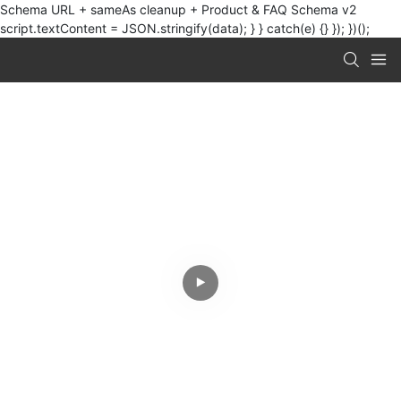
Schema URL + sameAs cleanup + Product & FAQ Schema v2
script.textContent = JSON.stringify(data); } } catch(e) {} }); })();