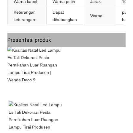
Warna kabel:
Warna putih
Jarak:
10Cm 
Keterangan
Dapat
putih,
Warna:
keterangan:
dihubungkan
hanga
Presentasi produk