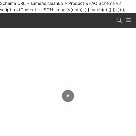
Schema URL + sameAs cleanup + Product & FAQ Schema v2
script.textContent = JSON.stringify(data); } } catch(e) {} }); })();