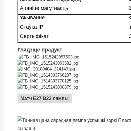
Ацаніце магутнасць
0
Ужыванне
Стаўка IP
Сертыфікат
Глядзіце прадукт
Матч E27 B22 лямпы