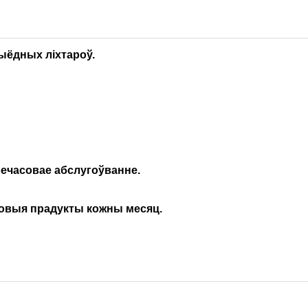
ыёдных ліхтароў.
оечасовае абслугоўванне.
новыя прадукты кожны месяц.