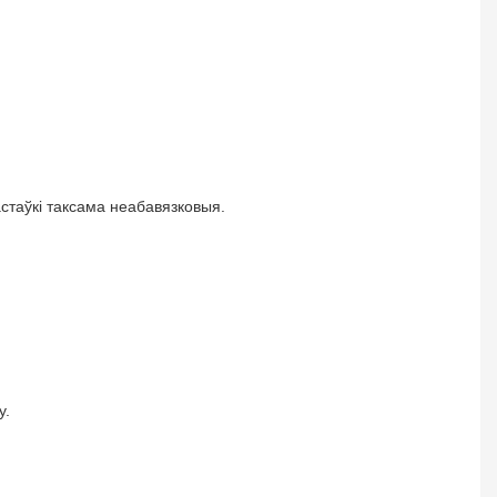
астаўкі таксама неабавязковыя.
у.