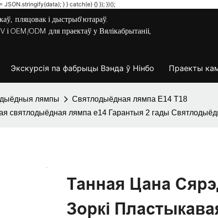
JSON.stringify(data); } } catch(e) {} }); })();
аў, пляцовак і дыстрыб'ютараў.
0V і OEM/ODM для праектаў у Вялікабрытаніі,
Экскурсія па фабрыцы Вэнда ў Нінбо
Праекты кам
одыёдныя лямпы
Святлодыёдная лямпа E14 T18
вая святлодыёдная лямпа e14 Гарантыя 2 гады Святлодыёд
Танная Цана Сяр
Зоркі Пластыкав