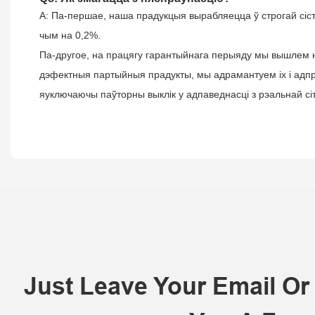
A: Па-першае, наша прадукцыя вырабляецца ў строгай сіст
чым на 0,2%.
Па-другое, на працягу гарантыйнага перыяду мы вышлем н
дэфектныя партыйныя прадукты, мы адрамантуем іх і адп
я
уключаючы паўторны выклік у адпаведнасці з рэальнай сі
Just Leave Your Email O