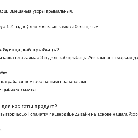
 якасці. Змешаныя ўзоры прымальныя.
абуе 1-2 тыдняў для колькасці замовы больш, чым
трабуецца, каб прыбыць?
йна гэта займае 3-5 дзён, каб прыбыць. Авіякампаніі і марскія д
ўку.
 патрабаваннямі або нашымі прапановамі.
афіцыйнага замовы.
 для нас гэты прадукт?
 вытворчасцю і спачатку пацвердзіце дызайн на аснове нашага ўзор
ю.