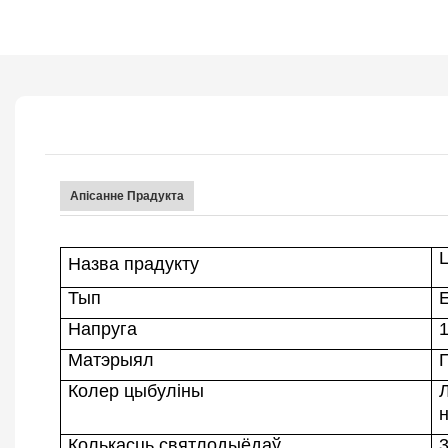
Апісанне Прадукта
Назва прадукту
Тып
Напруга
Матэрыял
Колер цыбуліны
Колькасць святлодыёдаў
3