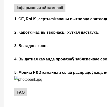
Інфармацыя аб кампаніі
1. CE, RoHS, сертыфікаваны вытворца святлод
2. Кароткі час вытворчасці, хуткая дастаўка.
3. Выгадны кошт.
4. Выдатная каманда продажаў забяспечвае св
5. Моцны Р&D каманда з сілай распрацоўваць 
FAQ