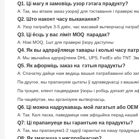
Q1. Ці магу я замовіць узор гэтага прадукту?
A: Так, мы вітаем заказ узораў для тэставання і праверкі
Q2. Што наконт часу выканання?
A: Узор патрабуе 3-5 дзён, час масавай вытворчасці патр
Q3. Ці ёсць у вас ліміт MOQ парадак?
A: Нізкі MOQ, 1шт для праверкі ўзору даступны
Q4. Як вы адпраўляеце тавары і колькі часу па
A: Мы звычайна адпраўляем DHL, UPS, FedEx або TNT. Звыча
Q5. Як аформіць заказ на гэтыя прадукты?
A: Спачатку дайце нам ведаць вашыя патрабаванні або зая
Па-другое, мы прапануем цытаты ў адпаведнасці з вашымі
Па-трэцяе, кліент пацвярджае ўзоры і робіць дэпазіт для 
Па-чацвёртае, мы арганізуем вытворчасць.
Q6. Ці можна надрукаваць мой лагатып або OEM
A: Так. Калі ласка, паведаміце нам афіцыйна перад нашай
Q7: Ці прапануеце вы гарантыю на прадукты?
A: Так, мы прапануем
1
-
2
гадоў гарантыі на нашу прадукцы
Q8: Як змагацца з няспраўнасцю?