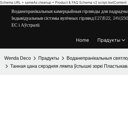
Schema URL + sameAs cleanup + Product & FAQ Schema v2
script.textContent = 
Воданепранікальныя камерцыйныя гірлянды для падрадчык
Індывідуальныя сістэмы вулічных гірлянд E27/B22, 24V/23
ЕС і Аўстраліі.
Home
Прадукты
Wenda Deco
Прадукты
Воданепранікальныя святл
Танная цана сярэдняя лямпа ўспышкі зоркі Пластыка