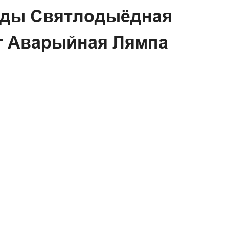
Гады Святлодыёдная
Вт Аварыйная Лямпа