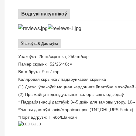
Водгукі пакупнікоў
Ўпакоўка& Дастаўка
Упакоўка: 25шт/скрынка, 250шт/кор
Памер скрынкі: 52*26*40см
Вага брута: 9 кг / кар
Каляровая скрынка / падарункавая скрынка
(1) Дэталі ўпакоўкі: моцная кардонная ўпакоўка з ахоўнай
(2) Прымайце індывідуальныя колеры святлодыёдаў
* Падрабязнасці дастаўкі: 3--5 дзён для замовы ўзору, 10-
*Умовы дастаўкі: авія/мара/экспрэс (TNT,DHL,UPS,Fedex)
*Порт адгрузкі: Нінбо/Шанхай