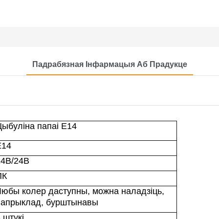
Падрабязная Інфармацыя Аб Прадукце
Цыбуліна папаі E14
E14
14В/24В
ПК
Любы колер даступны, можна наладзіць,
напрыклад, бурштынавы
 штукі