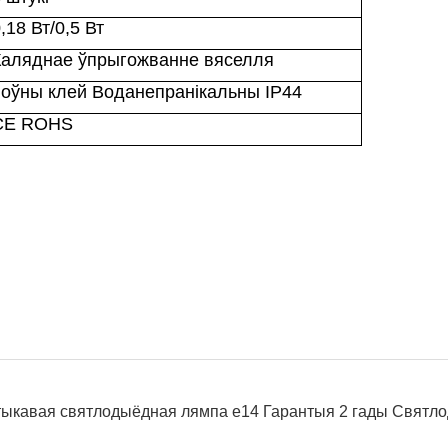
,18 Вт/0,5 Вт
Каляднае ўпрыгожванне вяселля
поўны клей Воданепранікальны IP44
CE ROHS