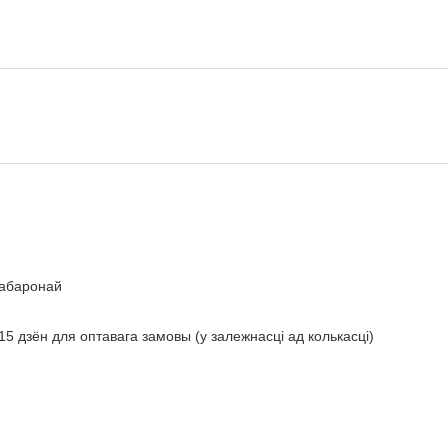
 абаронай
-15 дзён для оптавага замовы (у залежнасці ад колькасці)