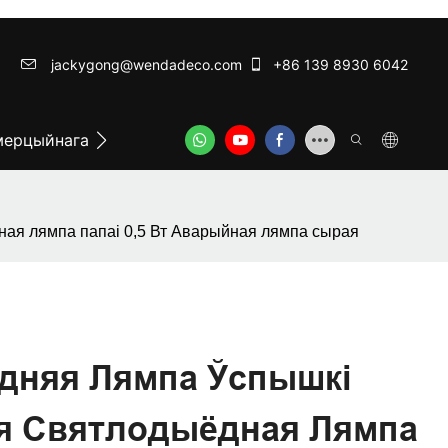
jackygong@wendadeco.com​​​​​​​
+86 139 8930 6042
ерцыйнага асвятлення гірлянд
Найлепшыя гірлянды
ная лямпа папаі 0,5 Вт Аварыйная лямпа сырая
эдняя Лямпа Ўспышкі
ая Святлодыёдная Лямпа