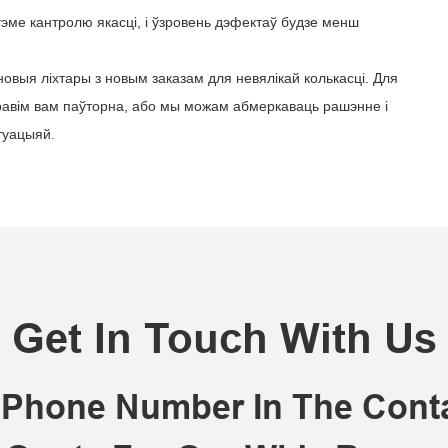
эме кантролю якасці, і ўзровень дэфектаў будзе менш
овыя ліхтары з новым заказам для невялікай колькасці. Для
равім вам паўторна, або мы можам абмеркаваць рашэнне i
туацыяй.
Get In Touch With Us
r Phone Number In The Con