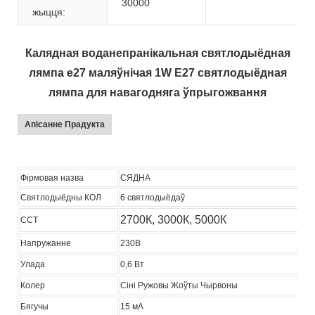
30000
жыцця:
Калядная воданепранікальная святлодыёдная
лямпа e27 маляўнічая 1W E27 святлодыёдная
лямпа для навагодняга ўпрыгожвання
Апісанне Прадукта
Фірмовая назва
СЯДНА
Святлодыёдны КОЛ
6 святлодыёдаў
2700К, 3000К, 5000К
CCT
Напружанне
230В
Улада
0,6 Вт
Колер
Сіні Ружовы Жоўты Чырвоны
Бягучы
15 мА