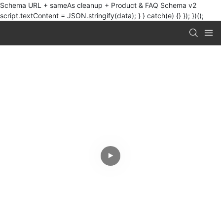
Schema URL + sameAs cleanup + Product & FAQ Schema v2
script.textContent = JSON.stringify(data); } } catch(e) {} }); })();