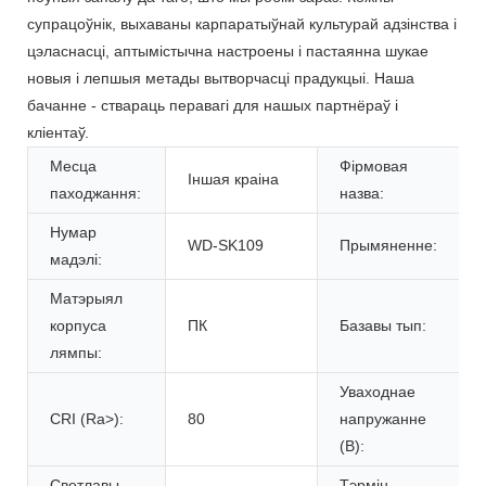
супрацоўнік, выхаваны карпаратыўнай культурай адзінства і
цэласнасці, аптымістычна настроены і пастаянна шукае
новыя і лепшыя метады вытворчасці прадукцыі. Наша
бачанне - ствараць перавагі для нашых партнёраў і
кліентаў.
Месца
Фірмовая
Іншая краіна
паходжання:
назва:
Нумар
WD-SK109
Прымяненне:
мадэлі:
Матэрыял
корпуса
ПК
Базавы тып:
лямпы:
Уваходнае
CRI (Ra>):
80
напружанне
(В):
Светлавы
Тэрмін