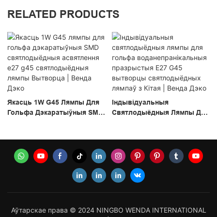
RELATED PRODUCTS
Якасць 1W G45 Лямпы Для
Індывідуальныя
Гольфа Дэкаратыўныя SMD
Святлодыёдныя Лямпы Для
Святлодыёдныя
Гольфа
Асвятлення E27 G45
Воданепранікальныя
Святлодыёдныя Лямпы
Празрыстыя E27 G45
Вытворца | Венда Дэко
Вытворцы Святлодыёдных
Лямпаў З Кітая | Венда Дэко
Аўтарскае права © 2024 NINGBO WENDA INTERNATIONAL