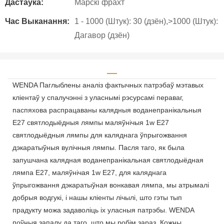
Дастаўка:
Марскі фрахт
Час Выканання:
1 - 1000 (Штук): 30 (дзён),>1000 (Штук):
Дагавор (дзён)
WENDA Паглыблены аналіз фактычных патрэбаў мэтавых
кліентаў у спалучэнні з уласнымі рэсурсамі пераваг,
паспяхова распрацаваны калядныя воданепранікальныя
E27 святлодыёдныя лямпы маляўнічыя 1w E27
святлодыёдныя лямпы для каляднага ўпрыгожвання
дэкаратыўныя вулічныя лямпы. Пасля таго, як была
запушчана калядная воданепранікальная святлодыёдная
лямпа E27, маляўнічая 1w E27, для каляднага
ўпрыгожвання дэкаратыўная вонкавая лямпа, мы атрымалі
добрыя водгукі, і нашы кліенты лічылі, што гэты тып
прадукту можа задаволіць іх уласныя патрэбы. WENDA
поўныя запалу да таго, што мы робім зараз. Кожны