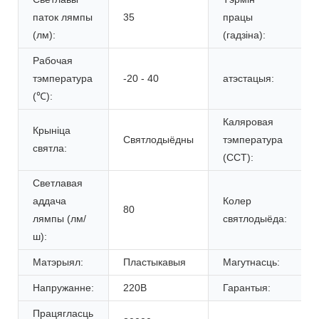
паток лямпы
35
працы
(лм):
(гадзіна):
Рабочая
тэмпература
-20 - 40
атэстацыя:
(℃):
Каляровая
Крыніца
Святлодыёдны
тэмпература
святла:
(CCT):
Светлавая
аддача
Колер
80
лямпы (лм/
святлодыёда:
ш):
Матэрыял:
Пластыкавыя
Магутнасць:
Напружанне:
220В
Гарантыя:
Працягласць