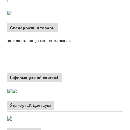
Спадарожныя тавары
калі ласка, націсніце на малюнак
Інфармацыя аб кампаніі
Ўпакоўка& Дастаўка