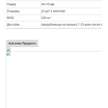
Памер
45×70 мм
Ўпакоўка
25 ШТ У КАРОЧКІ
MOQ
100 шт
Дастаўка
Адпраўляецца на працягу 7-15 дзён пасля апл
Апісанне Прадукта