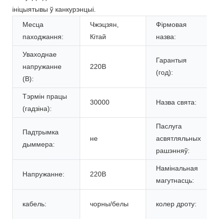
ініцыятывы ў канкурэнцыі.
Месца
Чжэцзян,
Фірмовая
паходжання:
Кітай
назва:
Уваходнае
Гарантыя
напружанне
220В
(год):
(В):
Тэрмін працы
30000
Назва свята:
(гадзіна):
Паслуга
Падтрымка
не
асвятляльных
дыммера:
рашэнняў:
Намінальная
Напружанне:
220В
магутнасць:
кабель:
чорны/белы
колер дроту: