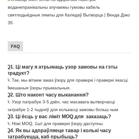
FAQ
Q1. Ці магу я атрымаць узор замовы на гэты
прадукт?
A: Так, мы вітаем заказ ўзору для праверкі і праверкі якасці.
Змешаныя ўзоры прымальныя.
Q2. Што наконт часу выканання?
A: Узор патрабуе 3-5 дзён, час масавага вытворчасці
патрабуе 1-2 тыдняў для колькасці замовы больш чым
Q3. Ці ёсць у вас ліміт MOQ для заказаць?
A: Нізкі MOQ, 1шт для праверкі ўзору даступны
Q4. Як вы адпраўляеце тавар і колькі часу
патрабуецца, каб прыбыць?