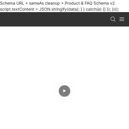
Schema URL + sameAs cleanup + Product & FAQ Schema v2
script.textContent = JSON.stringify(data); } } catch(e) {} }); })();