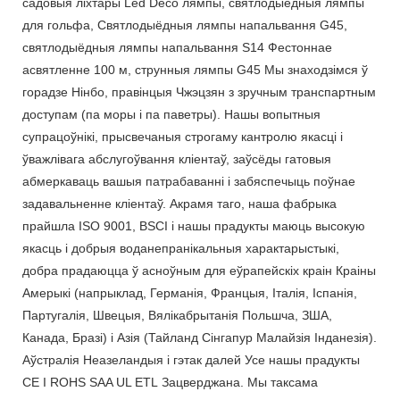
садовыя ліхтары Led Deco лямпы, святлодыёдныя лямпы
для гольфа, Святлодыёдныя лямпы напальвання G45,
святлодыёдныя лямпы напальвання S14 Фестоннае
асвятленне 100 м, струнныя лямпы G45 Мы знаходзімся ў
горадзе Нінбо, правінцыя Чжэцзян з зручным транспартным
доступам (па моры і па паветры). Нашы вопытныя
супрацоўнікі, прысвечаныя строгаму кантролю якасці і
ўважлівага абслугоўвання кліентаў, заўсёды гатовыя
абмеркаваць вашыя патрабаванні і забяспечыць поўнае
задавальненне кліентаў. Акрамя таго, наша фабрыка
прайшла ISO 9001, BSCI і нашы прадукты маюць высокую
якасць і добрыя воданепранікальныя характарыстыкі,
добра прадаюцца ў асноўным для еўрапейскіх краін Краіны
Амерыкі (напрыклад, Германія, Францыя, Італія, Іспанія,
Партугалія, Швецыя, Вялікабрытанія Польшча, ЗША,
Канада, Бразі) і Азія (Тайланд Сінгапур Малайзія Інданезія).
Аўстралія Неазеландыя і гэтак далей Усе нашы прадукты
CE І ROHS SAA UL ETL Зацверджана. Мы таксама