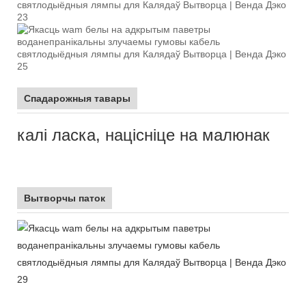
Спадарожныя тавары
калі ласка, націсніце на малюнак
Вытворчы паток