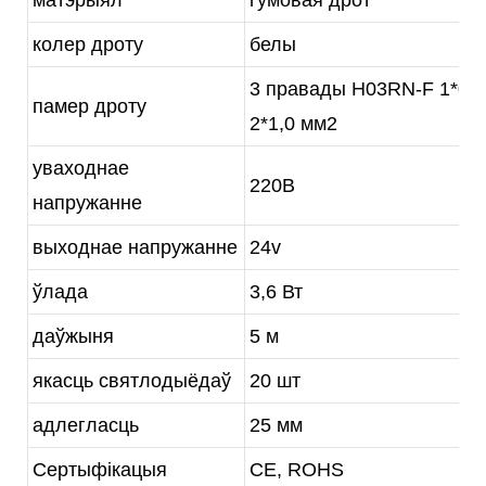
колер дроту
белы
3 правады H03RN-F 1*0,5
памер дроту
2*1,0 мм2
уваходнае
220В
напружанне
выходнае напружанне
24v
ўлада
3,6 Вт
даўжыня
5 м
якасць святлодыёдаў
20 шт
адлегласць
25 мм
Сертыфікацыя
CE, ROHS