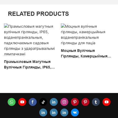
RELATED PRODUCTS
Моцныя Вулічныя
Гірлянды, Камерцыйныя
Прамысловыя Магутныя
Воданепранікальныя
Вулічныя Гірлянды, IP65,
Гірлянды Для Паціа
Воданепранікальныя,
Падключаемыя Садовыя
Гірлянды З
Ударатрывалымі
Лямпачкамі