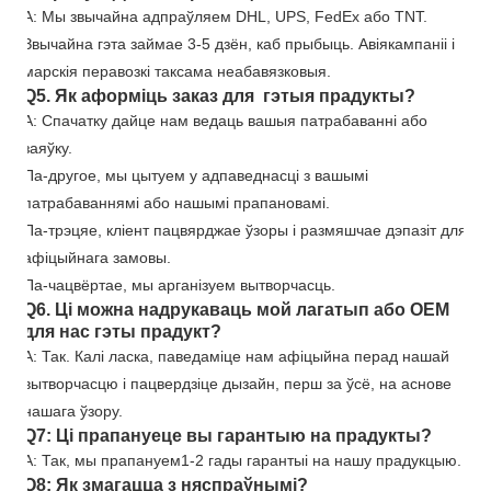
A: Мы звычайна адпраўляем DHL, UPS, FedEx або TNT.
Звычайна гэта займае 3-5 дзён, каб прыбыць. Авіякампаніі і
марскія перавозкі таксама неабавязковыя.
Q5. Як аформіць заказ для гэтыя прадукты?
A: Спачатку дайце нам ведаць вашыя патрабаванні або
заяўку.
Па-другое, мы цытуем у адпаведнасці з вашымі
патрабаваннямі або нашымі прапановамі.
Па-трэцяе, кліент пацвярджае ўзоры і размяшчае дэпазіт для
афіцыйнага замовы.
Па-чацвёртае, мы арганізуем вытворчасць.
Q6. Ці можна надрукаваць мой лагатып або OEM
для нас гэты прадукт?
A: Так. Калі ласка, паведаміце нам афіцыйна перад нашай
вытворчасцю і пацвердзіце дызайн, перш за ўсё, на аснове
нашага ўзору.
Q7: Ці прапануеце вы гарантыю на прадукты?
A: Так, мы прапануем
1
-
2
гады гарантыі на нашу прадукцыю.
Q8: Як змагацца з няспраўнымі?