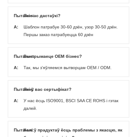
Пытанне:
Які час дастаўкі?
A:
Шаблон патрабуе 30-60 дзён, узор 30-50 дзён.
Першы заказ патрабуецца 60 дзён
Пытанне:
Вы прымаеце OEM бізнес?
A:
Так, мы з'яўляемся вытворцам OEM / ODM.
Пытанне:
Які ў вас сертыфікат?
A:
У нас ёсць ISO9001, BSCI SAA CE ROHS і гэтак
далей.
Пытанне:
Калі ў прадуктаў ёсць праблемы з якасцю, як