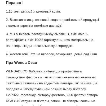
Перавагі
1,10 млн заказаў з замежных краін.
2. Высокая якасць вонкавай воданепранікальнай прадукцыі
з самым кароткім тэрмінам дастаўкі.
3. Мы выбіраем пастаўшчыкоў сыравіны, якія маюць
сертыфікаты, якія 100% гарантуюць, што матэрыялы не
наносяць шкоды навакольнаму асяроддзю.
4. Фестон агні Гэта на вяселле, вечарынка, дом& сад і інш.
Пра Wenda Deco
WENDADECO Фабрыка з'яўляецца прафесійным
старадаўнім фестонам і вытворцам святочных святочных
святочных свяцілень на адкрытым паветры, які займаецца
продажам і абслугоўваннем розных тыпаў ліхтароў
E27/B22, фестонаў, ліхтароў фестона, G50 фестон ліхтары
RGB G40 струнныя ліхтары, сонечныя ліхтары, сонечныя