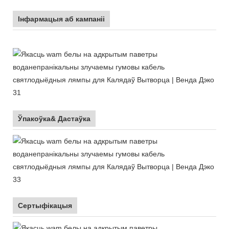
Інфармацыя аб кампаніі
Ўпакоўка& Дастаўка
Сертыфікацыя