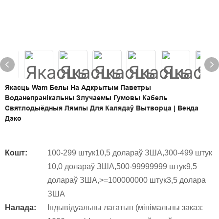
Якасць Wam Белы На Адкрытым Паветры
Воданепранікальны Злучаемы Гумовы Кабель
Святлодыёдныя Лямпы Для Калядаў Вытворца | Венда
Дэко
Кошт:
100-299 штук10,5 долараў ЗША,300-499 штук
10,0 долараў ЗША,500-99999999 штук9,5
долараў ЗША,>=100000000 штук3,5 долара
ЗША
Налада:
Індывідуальны лагатып (мінімальны заказ: