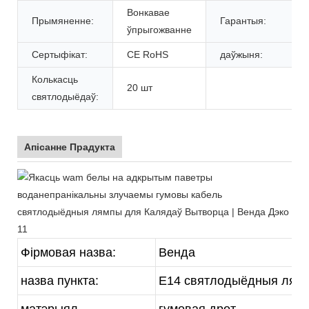
Вонкавае
Прымяненне:
Гарантыя:
ўпрыгожванне
Сертыфікат:
CE RoHS
даўжыня:
Колькасць
20 шт
святлодыёдаў:
Апісанне Прадукта
Фірмовая назва:
Венда
назва пункта:
E14 святлодыёдныя лямпы
матэрыял
гумовая дрот