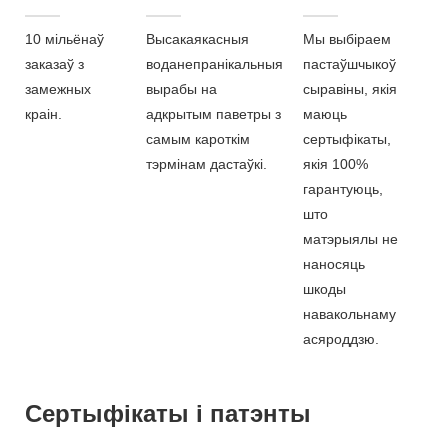
10 мільёнаў
Высакаякасныя
Мы выбіраем
заказаў з
воданепранікальныя
пастаўшчыкоў
замежных
вырабы на
сыравіны, якія
краін.
адкрытым паветры з
маюць
самым кароткім
сертыфікаты,
тэрмінам дастаўкі.
якія 100%
гарантуюць,
што
матэрыялы не
наносяць
шкоды
навакольнаму
асяроддзю.
Сертыфікаты і патэнты