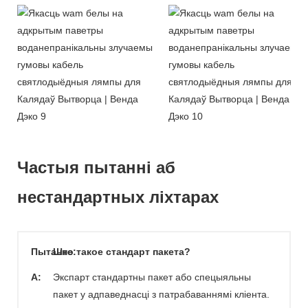
Частыя пытанні аб
нестандартных ліхтарах
Пытанне:
Што такое стандарт пакета?
A:
Экспарт стандартны пакет або спецыяльны
пакет у адпаведнасці з патрабаваннямі кліента.