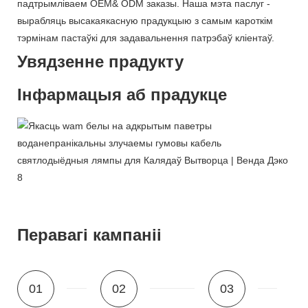
падтрымліваем OEM& ODM заказы. Наша мэта паслуг -
вырабляць высакаякасную прадукцыю з самым кароткім
тэрмінам пастаўкі для задавальнення патрэбаў кліентаў.
Увядзенне прадукту
Інфармацыя аб прадукце
Перавагі кампаніі
01
02
03