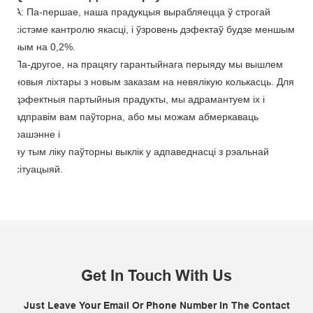
A: Па-першае, наша прадукцыя вырабляецца ў строгай
сістэме кантролю якасці, і ўзровень дэфектаў будзе меншым
чым на 0,2%.
Па-другое, на працягу гарантыйнага перыяду мы вышлем
новыя ліхтары з новым заказам на невялікую колькасць. Для
дэфектныя партыйныя прадукты, мы адрамантуем іх і
адправім вам паўторна, або мы можам абмеркаваць
рашэнне i
я
у тым ліку паўторны выклік у адпаведнасці з рэальнай
сітуацыяй.
Get In Touch With Us
Just Leave Your Email Or Phone Number In The Contact