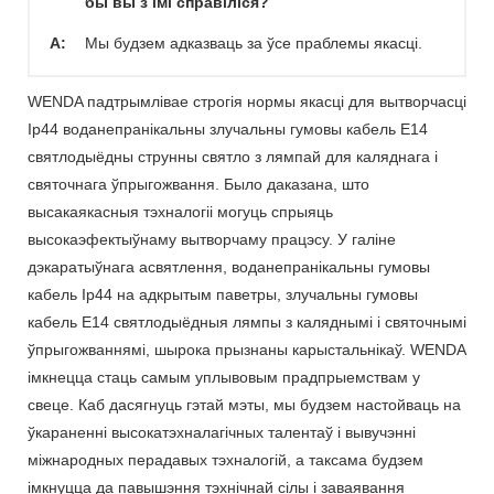
бы вы з імі справіліся?
A:
Мы будзем адказваць за ўсе праблемы якасці.
WENDA падтрымлівае строгія нормы якасці для вытворчасці
Ip44 воданепранікальны злучальны гумовы кабель E14
святлодыёдны струнны святло з лямпай для каляднага і
святочнага ўпрыгожвання. Было даказана, што
высакаякасныя тэхналогіі могуць спрыяць
высокаэфектыўнаму вытворчаму працэсу. У галіне
дэкаратыўнага асвятлення, воданепранікальны гумовы
кабель Ip44 на адкрытым паветры, злучальны гумовы
кабель E14 святлодыёдныя лямпы з каляднымі і святочнымі
ўпрыгожваннямі, шырока прызнаны карыстальнікаў. WENDA
імкнецца стаць самым уплывовым прадпрыемствам у
свеце. Каб дасягнуць гэтай мэты, мы будзем настойваць на
ўкараненні высокатэхналагічных талентаў і вывучэнні
міжнародных перадавых тэхналогій, а таксама будзем
імкнуцца да павышэння тэхнічнай сілы і заваявання