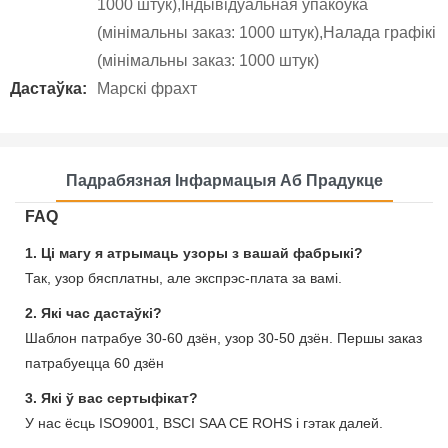
1000 штук),Індывідуальная ўпакоўка
(мінімальны заказ: 1000 штук),Налада графікі
(мінімальны заказ: 1000 штук)
Дастаўка:
Марскі фрахт
Падрабязная Інфармацыя Аб Прадукце
FAQ
1. Ці магу я атрымаць узоры з вашай фабрыкі?
Так, узор бясплатны, але экспрэс-плата за вамі.
2. Які час дастаўкі?
Шаблон патрабуе 30-60 дзён, узор 30-50 дзён. Першы заказ
патрабуецца 60 дзён
3. Які ў вас сертыфікат?
У нас ёсць ISO9001, BSCI SAA CE ROHS і гэтак далей.