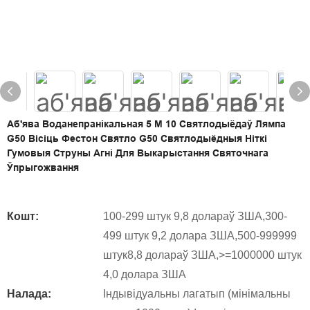
Аб'ява Воданепранікальная 5 М 10 Святлодыёдаў Лямпа
G50 Вісіць Фестон Святло G50 Святлодыёдныя Ніткі
Гумовыя Струны Агні Для Выкарыстання Святочнага
Ўпрыгожвання
Кошт:
100-299 штук 9,8 долараў ЗША,300-
499 штук 9,2 долара ЗША,500-999999
штук8,8 долараў ЗША,>=1000000 штук
4,0 долара ЗША
Налада:
Індывідуальны лагатып (мінімальны