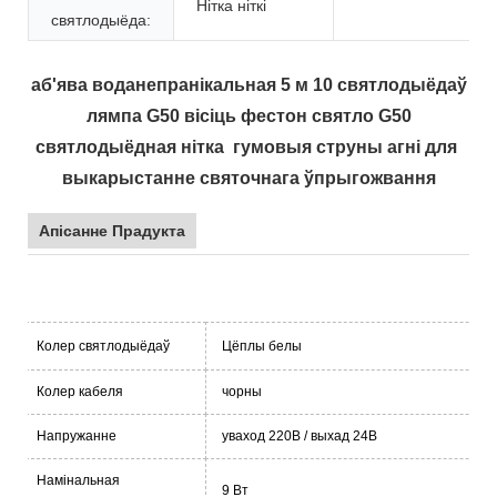
Нітка ніткі
святлодыёда:
аб'ява воданепранікальная 5 м 10 святлодыёдаў
лямпа G50 вісіць фестон святло G50
святлодыёдная нітка гумовыя струны агні для
выкарыстанне святочнага ўпрыгожвання
Апісанне Прадукта
Колер святлодыёдаў
Цёплы белы
Колер кабеля
чорны
Напружанне
уваход 220В / выхад 24В
Намінальная
9 Вт