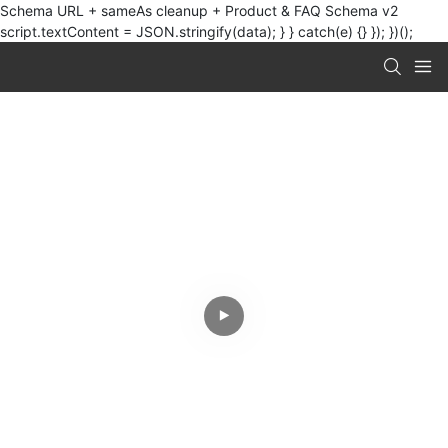
Schema URL + sameAs cleanup + Product & FAQ Schema v2
script.textContent = JSON.stringify(data); } } catch(e) {} }); })();