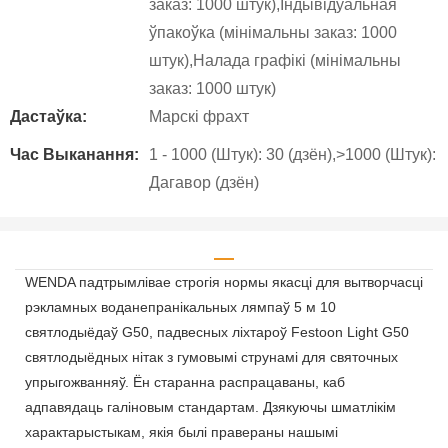
заказ: 1000 штук),Індывідуальная
ўпакоўка (мінімальны заказ: 1000
штук),Налада графікі (мінімальны
заказ: 1000 штук)
Дастаўка:
Марскі фрахт
Час Выканання:
1 - 1000 (Штук): 30 (дзён),>1000 (Штук):
Дагавор (дзён)
WENDA падтрымлівае строгія нормы якасці для вытворчасці
рэкламных воданепранікальных лямпаў 5 м 10
святлодыёдаў G50, падвесных ліхтароў Festoon Light G50
святлодыёдных нітак з гумовымі струнамі для святочных
упрыгожванняў. Ён старанна распрацаваны, каб
адпавядаць галіновым стандартам. Дзякуючы шматлікім
характарыстыкам, якія былі правераны нашымі