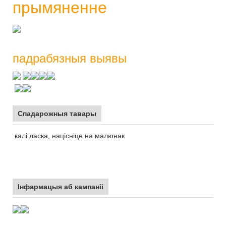
прымяненне
падрабязныя выявы
Спадарожныя тавары
калі ласка, націсніце на малюнак
Інфармацыя аб кампаніі