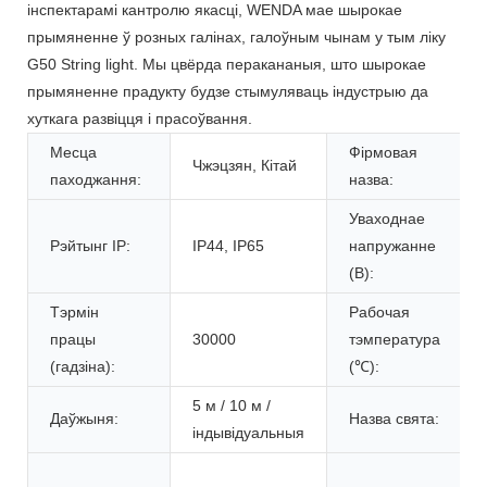
інспектарамі кантролю якасці, WENDA мае шырокае
прымяненне ў розных галінах, галоўным чынам у тым ліку
G50 String light. Мы цвёрда перакананыя, што шырокае
прымяненне прадукту будзе стымуляваць індустрыю да
хуткага развіцця і прасоўвання.
Месца
Фірмовая
Чжэцзян, Кітай
паходжання:
назва:
Уваходнае
Рэйтынг IP:
IP44, IP65
напружанне
(В):
Тэрмін
Рабочая
працы
30000
тэмпература
(гадзіна):
(℃):
5 м / 10 м /
Даўжыня:
Назва свята:
індывідуальныя