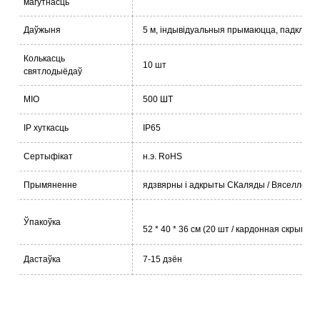
магутнасць
Даўжыня
5 м, індывідуальныя прымаюцца, падключ
Колькасць
10 шт
святлодыёдаў
MIO
500 ШТ
ІР хуткасць
IP65
Сертыфікат
н.э.
RoHS
Прымяненне
я
дзвярны
і
адкрыты
С
Каляды
/ Вяселле / 
Ўпакоўка
52 * 40 * 36 см (20 шт / кардонная скрынка) 
Дастаўка
7-15 дзён