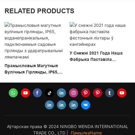
RELATED PRODUCTS
У Снежні 2021 Года Наша
Фабрыка Паставіла
Прамысловыя Магутныя
Фестонныя Ліхтары Ў
Вулічныя Гірлянды, IP65,
Кантэйнерах
Воданепранікальныя,
Падключаемыя Садовыя
Гірлянды З
Ударатрывалымі
Лямпачкамі
Аўтарскае права © 2024 NINGBO WENDA INTERNATIONAL
TRADE CO., LTD |
ПамылкаName