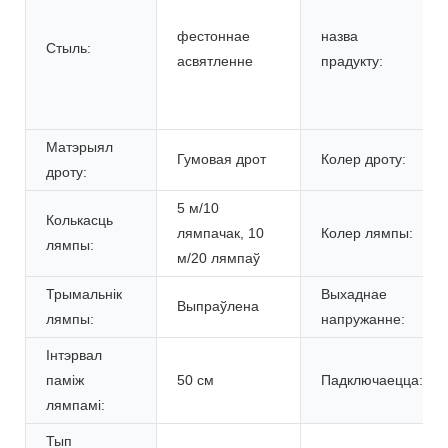
фестоннае
назва
Стыль:
асвятленне
прадукту:
Матэрыял
Гумовая дрот
Колер дроту:
дроту:
5 м/10
Колькасць
лямпачак, 10
Колер лямпы:
лямпы:
м/20 лямпаў
Трымальнік
Выхаднае
Выпраўлена
лямпы:
напружанне:
Інтэрвал
паміж
50 см
Падключаецца:
лямпамі:
Тып