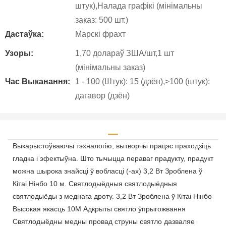
штук),Налада графікі (мінімальны
заказ: 500 шт.)
Дастаўка:
Марскі фрахт
Узоры:
1,70 долараў ЗША/шт,1 шт
(мінімальны заказ)
Час Выканання:
1 - 100 (Штук): 15 (дзён),>100 (штук):
дагавор (дзён)
Выкарыстоўваючы тэхналогію, вытворчы працэс праходзіць
гладка і эфектыўна. Што тычыцца пераваг прадукту, прадукт
можна шырока знайсці ў вобласці (-ах) 3,2 Вт Зроблена ў
Кітаі Нінбо 10 м. Святлодыёдныя святлодыёдныя
святлодыёды з меднага дроту. 3,2 Вт Зроблена ў Кітаі Нінбо
Высокая якасць 10M Адкрыты святло ўпрыгожвання
Святлодыёдны медны провад струны святло дазваляе