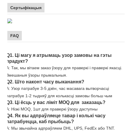
Сертыфікацыя
FAQ
Q1. Ці магу я атрымаць узор замовы на гэты
прадукт?
A: Так, мы вітаем заказ ўзору для праверкі і праверкі якасці.
Змешаныя ўзоры прымальныя.
Q2. Што наконт часу выканання?
A: Узор патрабуе 3-5 дзён, час масавага вытворчасці
патрабуе 1-2 тыдняў для колькасці замовы больш чым
Q3. Ці ёсць у вас ліміт MOQ для заказаць?
A: Нізкі MOQ, 1шт для праверкі ўзору даступны
Q4. Як вы адпраўляеце тавар і колькі часу
патрабуецца, каб прыбыць?
A: Мы звычайна адпраўляем DHL, UPS, FedEx або TNT.