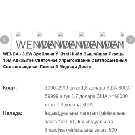
WENDA - 3.2W Зроблена Ў Кітаі Нінбо Вышэйшая Якасць
10M Адкрытае Святочнае Ўпрыгожванне Святлодыёдныя
Святлодыёдныя Лямпы З Меднага Дроту
Кошт:
1000-2999 штук 1,8 долара ЗША,3000-
59999 штук 1,7 долара ЗША,>=60000
штук 1,3 долара ЗША
Налада:
Індывідуальны лагатып (мінімальны
заказ: 500 шт.),Індывідуальная
ўпакоўка (мінімальны заказ: 500