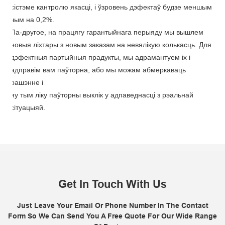
сістэме кантролю якасці, і ўзровень дэфектаў будзе меншым
чым на 0,2%.
Па-другое, на працягу гарантыйнага перыяду мы вышлем
новыя ліхтары з новым заказам на невялікую колькасць. Для
дэфектныя партыйныя прадукты, мы адрамантуем іх і
адправім вам паўторна, або мы можам абмеркаваць
рашэнне i
я
у тым ліку паўторны выклік у адпаведнасці з рэальнай
сітуацыяй.
Get In Touch With Us
Just Leave Your Email Or Phone Number In The Contact
Form So We Can Send You A Free Quote For Our Wide Range