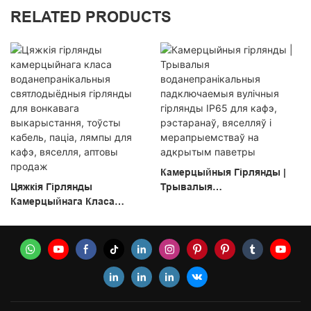
RELATED PRODUCTS
Камерцыйныя Гірлянды |
Цяжкія Гірлянды
Трывалыя
Камерцыйнага Класа
Воданепранікальныя
Воданепранікальныя
Падключаемыя Вулічныя
Святлодыёдныя Гірлянды
Гірлянды IP65 Для Кафэ,
Для Вонкавага
Рэстаранаў, Вяселляў І
Выкарыстання, Тоўсты
Мерапрыемстваў На
Кабель, Паціа, Лямпы Для
Адкрытым Паветры
Кафэ, Вяселля, Аптовы
Продаж