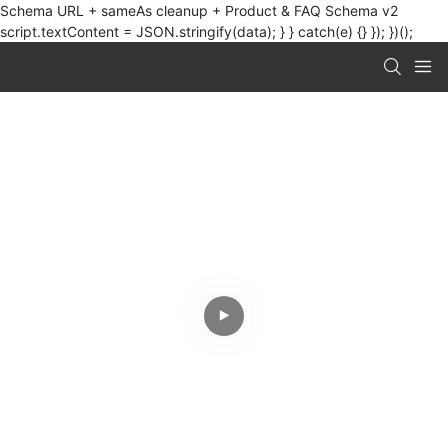
Schema URL + sameAs cleanup + Product & FAQ Schema v2
script.textContent = JSON.stringify(data); } } catch(e) {} }); })();