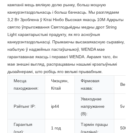
кампаніі мець вялікую долю рынку, больш моцную
канкурэнтаздольнасць і больш бачнасць. Мы разглядаем
3,2 Вт Зроблена ў Кітаі Нінбо Высокая якасць 10M Адкрыты
святло ўпрыгожвання Святлодыёдны медны дрот String
Light характарыстыкі прадукту, як яго асноўныя
канкурэнтаздольнасці. Прымаючы высакаякасную сыравіну,
набытую ў надзейных пастаўшчыкоў, WENDA мае
гарантаванае якасць і перавагі WENDA. Акрамя таго, ён
мае знешні выгляд, распрацаваны нашымі крэатыўнымі
дызайнерамі, што робіць яго вельмі прывабным.
Месца
Чжэцзян,
Фірмовая
Венда
паходжання:
Кітай
назва:
Уваходнае
Рэйтынг IP:
ip44
напружанне
5v
(В):
Гарантыя
Тэрмін працы
1 год
50000
(год):
(гадзіна):