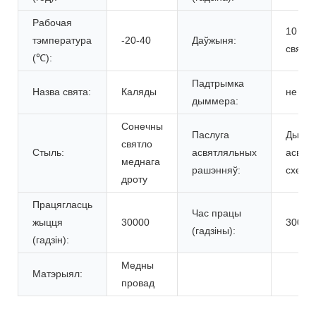
Рабочая
10 м/
тэмпература
-20-40
Даўжыня:
святл
(℃):
Падтрымка
Назва свята:
Каляды
не
дыммера:
Сонечны
Паслуга
Дызай
святло
Стыль:
асвятляльных
асвятл
меднага
рашэнняў:
схем
дроту
Працягласць
Час працы
жыцця
30000
30000
(гадзіны):
(гадзін):
Медны
Матэрыял:
провад