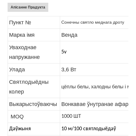
Апісанне Прадукта
Пункт №
Сонечны святло меднага дроту
Марка імя
Венда
Уваходнае
5v
напружанне
Улада
3,6 Вт
Святлодыёдны
цёплы белы, халодны белы і ма
колер
Выкарыстоўваючы
Вонкавае ўнутранае афармл
MOQ
1000 ШТ
Даўжыня
10 м/100 святлодыёдаў