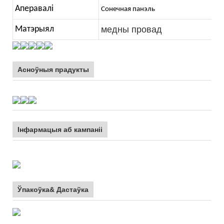
Аперавалі
Сонечная панэль
Матэрыял
медны провад
Асноўныя прадукты
Інфармацыя аб кампаніі
Ўпакоўка& Дастаўка