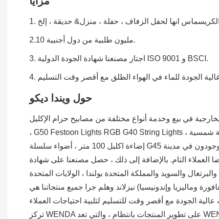
مزايا
2.10 مليون طلبية من دول أجنبية.
3. اجتاز مصنعنا شهادة الجودة الدولية ISO 9001 و BSCI.
حول ويندا ديكو
مختلفة من مصابيح حزام الإكليل E27 / B22 وأضواء إكليل وأضواء حزام الإكليل
، G50 Festoon Lights RGB G40 String Lights ، أضواء سلسلة شمسية ، أضواء حديقة شمسية Led لمبات ديكو ، مصابيح غولف LED ، لمبة الشعيرة G45 LED ، لمبات الشعيرة S14 LED ،
إضاءة اكليل 100 متر ، أضواء سلسلة G45 نحن موجودون في مدينة Ningbo ، مقاطعة Zhejiang مع سهولة الوصول إلى وسائل النقل (عن طريق البحر والجو). مكرسة لرقابة صارمة على
بالإضافة إلى ذلك ، حصل مصنعنا على شهادة ISO 9001 ، BSCI ومنتجاتنا
البرتغال والسويد والمملكة المتحدة بولندا ، الولايات المتحدة
لاند وهلم جرا جميع منتجاتنا هي CE و ROHS SAA UL ETL وافق. نحن نؤيد أيضا تصنيع المعدات الأصلية& أوامر تصنيع.
تركز WENDA على تطوير المنتجات بانتظام ، والتي تعد WENDA أحدثها. إنها أحدث سلسلة لشركتنا ومن المتوقع أن تفاجئك. إنه مصمم بدقة ليتوافق مع معايير الصناعة. طورت WENDA سمعة