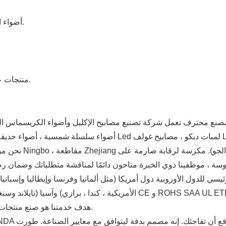
1. أضواء الكريسماس انها لحفل الزفاف ، حفلة ، منزل& حديقة ، إلخ.
4. منتجات عالية الجودة للماء في الهواء الطلق مع أقصر وقت التسليم.
ع محترف تعمل شركة تصنيع مصابيح الإكليل وأضواء الكريسماس الخارجية في بيع وخدمة أنواع 
 موظفينا ذوي الخبرة متاحون دائمًا لمناقشة متطلباتك وضمان رضا العملاء التام. 
ي للدول الأوروبية دول أمريكا (مثل ألمانيا وفرنسا وإيطاليا وإسبانيا و
الأمريكية ، كندا ، برازي) وآسيا (تايلاند وسنغافورة وماليزيا وإندونيسيا) نيز
هدف خدمتنا هو صنع منتجات عالية الجودة مع أقصر وقت للتسليم لتلبية احتياجات العملاء.