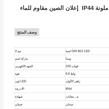
إعلان الصين مقاوم للماء IP44 لمبة ملونة B22 G45 Led كرة أرضية مصباح المصباح الكهربائي لحفلة العطلات الخارجية
وصف المنتج
لمبة G45 B22 LED
تيم لا
ويندا
ماركة اسم
220 فولت
الجهد االكهربى
0.6 واط
قوة
زاهى الألوان
لون LED
IP44
درجة IP
م ، بنفايات
شهادة
سنتان
ضمان