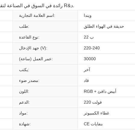
رائدة في السوق في الصناعة لتقديم منتجات وحلول متميزة. القدرة الاستثنائية ترى جهودنا في R&د.
ويندا
اسم العلامة التجارية:
حديقة في الهواء الطلق
طلب:
ب 22
نوع القاعدة:
220-240
جهد الإدخال (V):
30000
عمر العمل (ساعة):
آخر
يكتب:
قاد
مصدر ضوء:
RGB + أبيض دافئ
اللون:
220 فولت
الدعم:
غطاء الكمبيوتر
مواد:
CE بنفايات
شهادة: