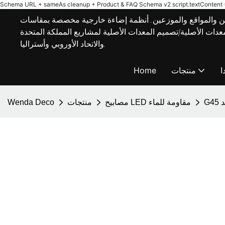
Schema URL + sameAs cleanup + Product & FAQ Schema v2
script.textContent = 
 والمواقع والموزعين. أنظمة إضاءة خارجية مخصصة بمقاسات E27/B22،
مة تصنيع المعدات الأصلية/تصميم المعدات الأصلية لمشاريع المملكة المتحدة
والاتحاد الأوروبي وأستراليا.
ا
منتجات
Home
د
مصابيح LED مقاومة للماء
منتجات
Wenda Deco