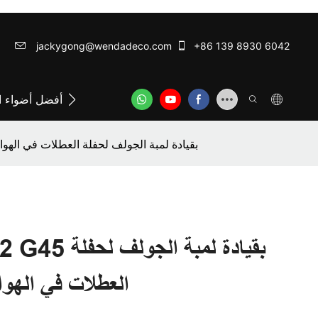
jackygong@wendadeco.com​​​​​​​
+86 139 8930 6042
اتصل بشركة وينداديكو
ODM/OEM SERVICE
أفضل أضواء ال
جودة لمبة ملونة Ip44 B22 G45 بقيادة لمبة الجولف لحفلة العطلات
العطلات في الهوا