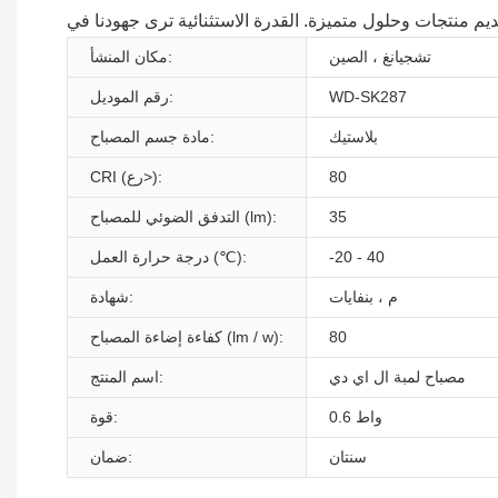
تشجيانغ ، الصين
مكان المنشأ:
WD-SK287
رقم الموديل:
بلاستيك
مادة جسم المصباح:
80
CRI (رع>):
35
التدفق الضوئي للمصباح (lm):
-20 - 40
درجة حرارة العمل (℃):
م ، بنفايات
شهادة:
80
كفاءة إضاءة المصباح (lm / w):
مصباح لمبة ال اي دي
اسم المنتج:
0.6 واط
قوة:
سنتان
ضمان: