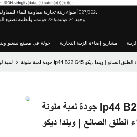
JSON.stringify(data); } } catch(e) {} }); })();
أضواء زينة تجارية مقاومة للماء للمقاولين
وجهد 24 فولت/230 فولت، وأنظ
زينة
مشاريع إضاءة الزينة التجارية
جولة في مصنع نينغبو ويند
 في الهواء الطلق الصانع | ويندا ديكو
G45 لمبة لي
جودة لمبة ملونة Ip44 B22 G45 بقيادة لمبة الجولف لحفلة
ء الطلق الصانع | ويندا ديكو