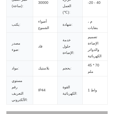
30000
-20 - 40
العمل
(ساعة):
(℃):
م ،
أضواء
شهادة:
يكتب:
بنفايات
الشموع
تصميم
خدمة
الإضاءة
مصدر
حلول
قاد
والدوائر
ضوء:
الإضاءة:
الكهربائية
45 * 70
بحجم:
بلاستيك
مواد:
ملم
مستوي
القوة
رقم
1 واط
IP44
الكهربائية:
التعريف
الألكتروني: