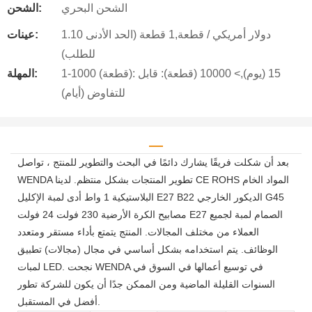
الشحن البحري
الشحن:
1.10 دولار أمريكي / قطعة,1 قطعة (الحد الأدنى
عينات:
للطلب)
1-1000 (قطعة): 15 (يوم),> 10000 (قطعة): قابل
المهلة:
للتفاوض (أيام)
بعد أن شكلت فريقًا يشارك دائمًا في البحث والتطوير للمنتج ، تواصل
WENDA تطوير المنتجات بشكل منتظم. لدينا CE ROHS المواد الخام
البلاستيكية 1 واط أدى لمبة الإكليل E27 B22 الديكور الخارجي G45
مصابيح الكرة الأرضية 230 فولت 24 فولت E27 الصمام لمبة لجميع
العملاء من مختلف المجالات. المنتج يتمتع بأداء مستقر ومتعدد
الوظائف. يتم استخدامه بشكل أساسي في مجال (مجالات) تطبيق
لمبات LED. نجحت WENDA في توسيع أعمالها في السوق في
السنوات القليلة الماضية ومن الممكن جدًا أن يكون للشركة تطور
أفضل في المستقبل.