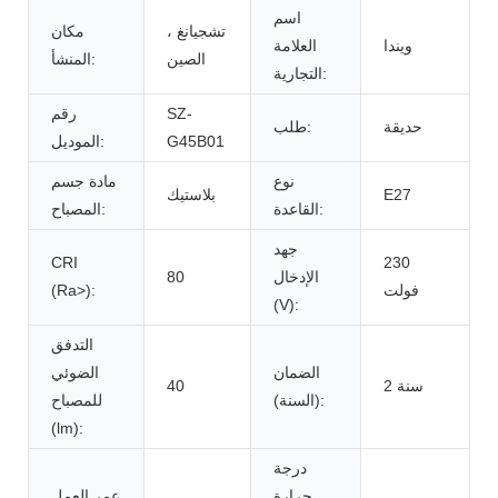
اسم
تشجيانغ ،
مكان
ويندا
العلامة
الصين
المنشأ:
التجارية:
SZ-
رقم
حديقة
طلب:
G45B01
الموديل:
نوع
مادة جسم
E27
بلاستيك
القاعدة:
المصباح:
جهد
CRI
230
الإدخال
80
فولت
(Ra>):
(V):
التدفق
الضمان
الضوئي
2 سنة
40
(السنة):
للمصباح
(lm):
درجة
حرارة
عمر العمل