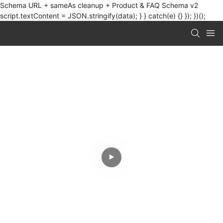
Schema URL + sameAs cleanup + Product & FAQ Schema v2
script.textContent = JSON.stringify(data); } } catch(e) {} }); })();