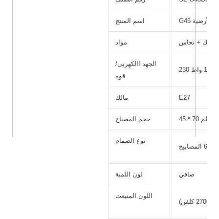
رة الأرضية
اسم المنتج
استيك + نحاس
مواد
الجهد االكهربى/
ت ، 1 واط
قوة
E27
مالك
45 * 70 ملم
حجم المصباح
نوع الصمام
6 المصابيح
صافي
لون اللمبة
اللون المنبعث