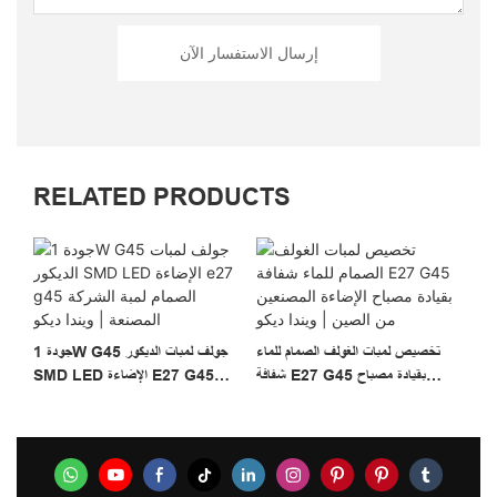
بنا أو تبحث عن مساعدة هندسية لتطبيقك ،
يمكنك التحدث إلى مركز خدمة العملاء لدينا
إرسال الاستفسار الآن
حول متطلبات المصادر الخاصة بك. هدف
خدمتنا هو صنع منتجات عالية الجودة مع
أقصر وقت للتسليم لتلبية احتياجات العملاء.
نرحب ترحيبا حارا بالأصدقاء من جميع أنحاء
العالم لزيارة شركتنا والتعاون معنا في
RELATED PRODUCTS
أساس المنافع المتبادلة طويلة الأجل. نتطلع
إلى تلقي استفساراتكم قريبًا.
E27 L لمبة 230v 1w
تخصيص لمبات الغولف الصمام للماء
جودة 1W G45 جولف لمبات الديكور
فية G45 لمبة
شفافة E27 G45 بقيادة مصباح
SMD LED الإضاءة E27 G45
يكية 1 واط G45 Led لمبة
الإضاءة المصنعين من الصين | ويندا
الصمام لمبة الشركة المصنعة | ويندا
يكو
ديكو
ديكو