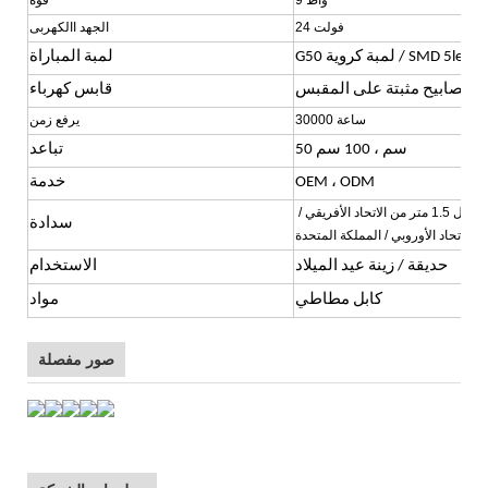
24 فولت
الجهد االكهربى
G50 لمبة كروية / SMD 5leds
لمبة المباراة
المصابيح مثبتة على المقبس
قابس كهرباء
30000 ساعة
يرفع زمن
50 سم ، 100 سم
تباعد
OEM ، ODM
خدمة
سلك طاقة بطول 1.5 متر من الاتحاد الأفريقي /
سدادة
الاتحاد الأوروبي / المملكة المتحدة
حديقة / زينة عيد الميلاد
الاستخدام
كابل مطاطي
مواد
صور مفصلة