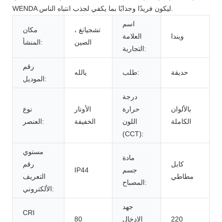
WENDA ليكون فريدًا وجذابًا بما يكفي لجذب انتباه الناس.
اسم
تشجيانغ ،
مكان
ويندا
العلامة
الصين
المنشأ:
التجارية:
رقم
حديقة
طلب:
يالله
الموديل:
درجة
بالألوان
حرارة
الأوتار
نوع
الكاملة
اللون
الخفيفة
العنصر:
(CCT):
مستوي
مادة
كابل
رقم
جسم
IP44
مطاطي
التعريف
المصباح:
الألكتروني:
جهد
CRI
220
الإدخال
80