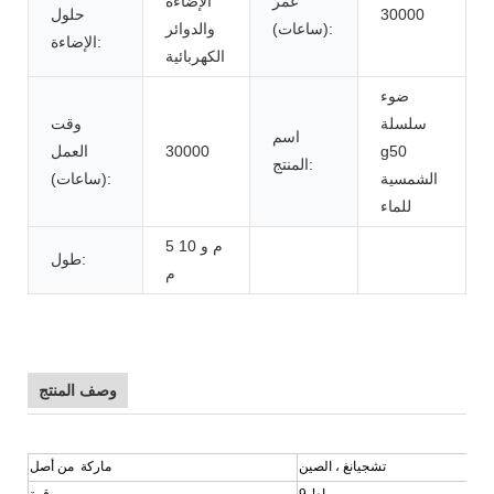
عمر
الإضاءة
30000
حلول
(ساعات):
والدوائر
الإضاءة:
الكهربائية
ضوء
سلسلة
وقت
اسم
g50
30000
العمل
المنتج:
الشمسية
(ساعات):
للماء
5 م و 10
طول:
م
وصف المنتج
تشجيانغ ، الصين
ماركة من أصل
9 واط
قوة