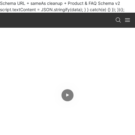
Schema URL + sameAs cleanup + Product & FAQ Schema v2
script.textContent = JSON.stringify(data); } } catch(e) {} }); })();