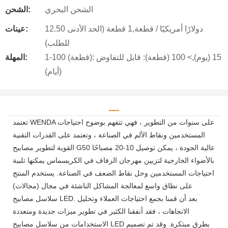
الشحن البحري
الشحن:
12.50 دولارًا أمريكيًا / قطعة,1 قطعة (الحد الأدنى
عينات:
للطلب)
1-100 (قطعة): 15 (يوم),> 100 (قطعة): قابل للتفاوض
المهلة:
(أيام)
تعتمد WENDA على سنوات من التطوير ، فهي تتفهم بوضوح احتياجات
المستخدمين ونقاط الألم في الصناعة ، وتعتمد على القدرات التقنية
القوية لتطوير مصابيح G50 عالية الجودة ، يمكن توصيل 10-20 مصباحًا
بالأضواء الخارجية لتزيين مهرجان الزفاف في الكريسماس يمكنها تلبية
احتياجات المستخدمين وحل نقاط الضعف في الصناعة. يستخدم المنتج
على نطاق واسع لمعالجة المشاكل الناشئة في مجال (مجالات)
سلاسل مصابيح LED. بعد أن قمنا بجمع احتياجات العملاء وتحليل
الاتجاهات ، فقد أنفقنا الكثير في تطوير ميزات جديدة ومتعددة
الاستخدامات من سلاسل مصابيح LED بطرق مبتكرة. وقد تم تصميم