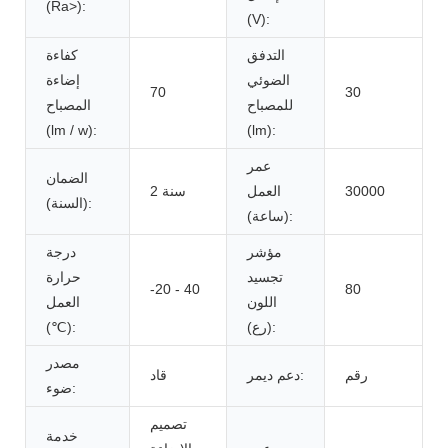
(Ra>):
(V):
التدفق
كفاءة
الضوئي
إضاءة
70
30
للمصباح
المصباح
(lm / w):
(lm):
عمر
الضمان
30000
العمل
2 سنة
(السنة):
(ساعة):
مؤشر
درجة
تجسيد
حرارة
-20 - 40
80
اللون
العمل
(رع):
(℃):
مصدر
رقم
دعم ديمر:
قاد
ضوء:
تصميم
خدمة