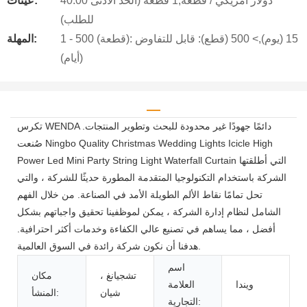
40.00 دولار أمريكي / قطعة,1 قطعة (الحد الأدنى
عينات:
للطلب)
1 - 500 (قطعة): 15 (يوم),> 500 (قطع): قابل للتفاوض
المهلة:
(أيام)
تكرس WENDA دائمًا جهودًا غير محدودة للبحث وتطوير المنتجات.
صُنعت Ningbo Quality Christmas Wedding Lights Icicle High
Power Led Mini Party String Light Waterfall Curtain التي أطلقتها
الشركة باستخدام التكنولوجيا المتقدمة المطورة حديثًا للشركة ، والتي
تحل تمامًا نقاط الألم الطويلة الأمد في الصناعة. من خلال الفهم
الشامل لنظام إدارة الشركة ، يمكن لموظفينا تحقيق واجباتهم بشكل
أفضل ، مما يساهم في تصنيع عالي الكفاءة وخدمات أكثر احترافية.
هدفنا أن نكون شركة رائدة في السوق العالمية.
اسم
تشجيانغ ،
مكان
ويندا
العلامة
شيان
المنشأ:
التجارية: