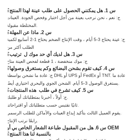
س 1. هل يمكنني الحصول على طلب عينة لهذا المنتج؟
ج: نعم ، نحن نرحب بعينة من أجل اختبار وفحص الجودة. العينات
المختلطة مقبولة.
س 2. ماذا عن المهلة؟
ج: عينة يحتاج 3-5 أيام ، وقت الإنتاج الضخم يحتاج 1-2 أسابيع لكمية
الطلب أكثر من
س 3. هل لديك أي حد موك ل ترتيب؟
ج: موك منخفضة ، 1 قطعة لفحص العينة متاح
س 4. كيف تقوم بشحن البضائع وكم يستغرق وصولها؟
ج: عادة ما نشحن بواسطة DHL أو UPS أو FedEx أو TNT. عادة ما
يستغرق الوصول 3-5 أيام. الشحن الجوي والبحري اختياري أيضًا.
س 5. كيف تشرع في طلب هذه المنتجات؟
ج: أولاً ، أخبرنا بمتطلباتك أو طلبك.
ثانيًا نقتبس حسب متطلباتك أو اقتراحاتنا.
يقوم العميل الثالث بتأكيد إيداع العينات والأماكن للطلب الرسمي.
رابعًا نرتب الإنتاج.
س 6. هل من المقبول طباعة الشعار الخاص بي أو OEM
بالنسبة لنا هذا المنتج؟