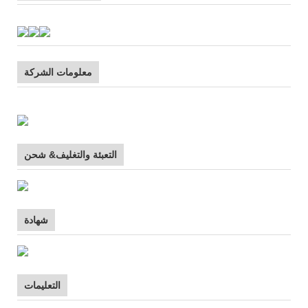
معلومات الشركة
التعبئة والتغليف& شحن
شهادة
التعليمات