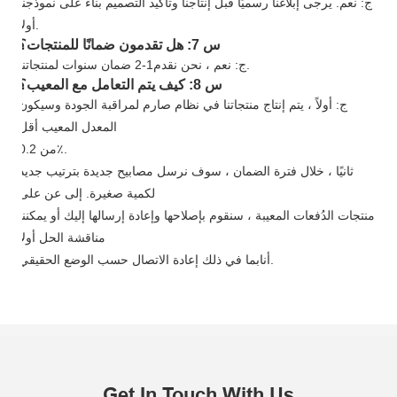
ج: نعم. يرجى إبلاغنا رسميًا قبل إنتاجنا وتأكيد التصميم بناءً على نموذجنا
أولاً.
س 7: هل تقدمون ضمانًا للمنتجات؟
ضمان سنوات لمنتجاتنا.
ج: نعم ، نحن نقدم
1
-
2
س 8: كيف يتم التعامل مع المعيب؟
ج: أولاً ، يتم إنتاج منتجاتنا في نظام صارم لمراقبة الجودة وسيكون
المعدل المعيب أقل
من 0.2٪.
ثانيًا ، خلال فترة الضمان ، سوف نرسل مصابيح جديدة بترتيب جديد
لكمية صغيرة. إلى عن على
منتجات الدُفعات المعيبة ، سنقوم بإصلاحها وإعادة إرسالها إليك أو يمكننا
مناقشة الحل أولاً
بما في ذلك إعادة الاتصال حسب الوضع الحقيقي.
أنا
Get In Touch With Us