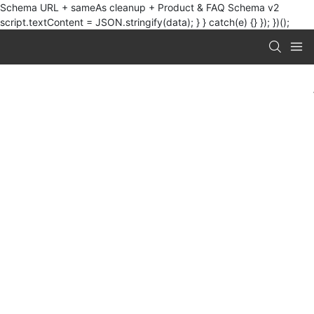
Schema URL + sameAs cleanup + Product & FAQ Schema v2
script.textContent = JSON.stringify(data); } } catch(e) {} }); })();