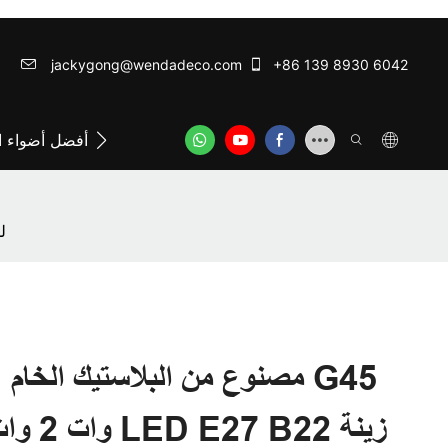
jackygong@wendadeco.com​​​​​​​
+86 139 8930 6042
اتصل بشركة وينداديكو
ODM/OEM SERVICE
أفضل أضواء ال
WENDA - مصباح 