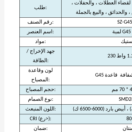
لقضاء العطلات ، والحفلات ،
طلب:
والحدائق ، والبيع بالجملة
SZ-G4
رقم الصنف:
اسم العنصر:
ستيك
مواد:
جهد الإخراج /
الطاقة:
لون وقاعدة
المصباح:
حجم المصباح:
SMD2
نوع الصمام:
اللون المنبعث:
80
CRI (رع>):
تان
ضمان: