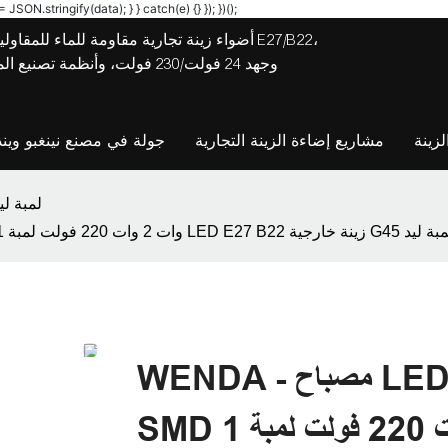
JSON.stringify(data); } } catch(e) {} }); })();
أضواء زينة تجارية مقاومة للماء للمقاولين
وجهد 24 فولت/230 فولت، وأنظ
زينة
مشاريع إضاءة الزينة التجارية
جولة في مصنع نينغبو ويند
G45 لمبة لي
LED مصنوع من البلاستيك الخام G45 SMD 1 وات 2 وات 220 فولت لمبة LED E27 B22 زينة خارجية G45 لمبة ليد
WENDA - مصباح LED مصنوع من البلاستيك الخام G45
SMD 1 وات 2 وات 220 فولت لمبة LED E27 B22 زينة