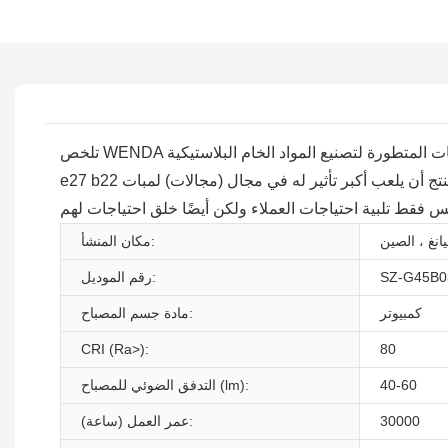
تلخص WENDA عيوب المنتجات السابقة وتعمل باستمرار على تحسينها. تستخدم التقنيات المتطورة لتصنيع المواد الخام البلاستيكية G45 SMD led مصباح 1 واط 2 واط 220 فولت لمبة LED
e27 b22 للزينة الخارجية يمكن للمنتج أن يلعب أكبر تأثير له في مجال (مجالات) لمبات LED. بتوجيه من نظرية الإدارة الموجهة نحو الجودة ، ركب WENDA باستمرار اتجاه التنمية السائد وتنفيذ
انغ ، الصين
مكان المنشأ:
SZ-G45B0
رقم الموديل:
كمبيوتر
مادة جسم المصباح:
CRI (Ra>):
80
40-60
التدفق الضوئي للمصباح (lm):
30000
عمر العمل (ساعة):