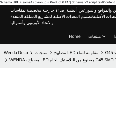
Schema URL + sameAs cleanup + Product & FAQ Schema v2
script.textContent = 
 والمواقع والموزعين. أنظمة إضاءة خارجية مخصصة بمقاسات E27/B22،
مة تصنيع المعدات الأصلية/تصميم المعدات الأصلية لمشاريع المملكة المتحدة
والاتحاد الأوروبي وأستراليا.
ا
منتجات
Home
د
مصابيح LED مقاومة للماء
منتجات
Wenda Deco