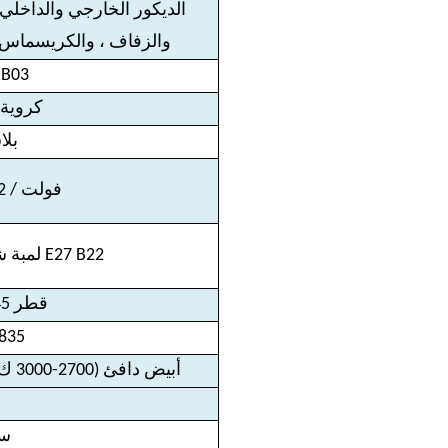
الديكور الخارجي والداخلي 
والزفاف ، والكريسماس ، 
5B03
لمبة G45 كروية
بلا
230 فولت / 1.2 واط
G45 لمبة شفافة قاعدة E27 B22
قطر 45 * 70 مم
835
أبيض دافئ (2700-3000 ك) ، أبيض بارد (6000-6500 ك)
سن