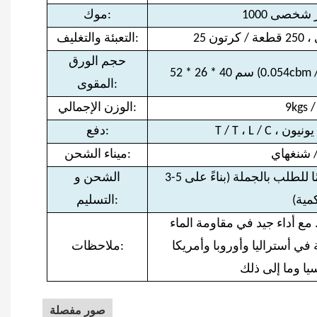
شخصى 1000
موك:
رتون
التعبئة والتغليف:
حجم الورق
المقوى:
9kgs /
الوزن الإجمالي:
سترن يونيون
دفع:
/ شنغهاي
ميناء الشحن:
3-5 أيام لعينة النظام ، 10-15 يومًا للطلب بالجملة (بناءً على
الشحن و
مية)
التسليم:
ي أستراليا وأوروبا وأمريكا
ملاحظات:
صور مفصلة