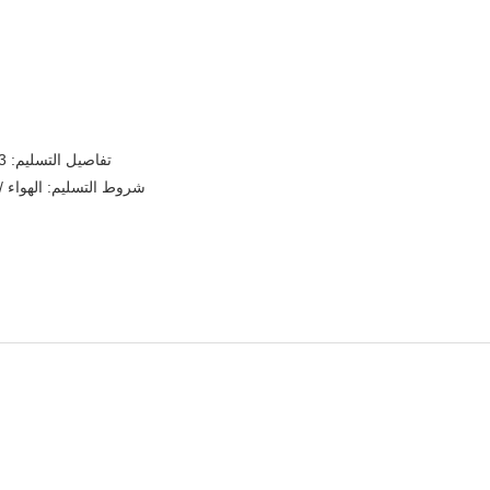
* تفاصيل التسليم: 3-5 أيام لعينة النظام ، 10-15 يومًا للطلب بالجملة (بناءً على الكمية)
* شروط التسليم: الهواء