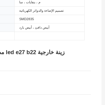
م ، بنفايات ، سا
تصميم الإضاءة والدوائر الكهربائية
SMD2835
أبيض دافئ ، أبيض بارد
المواد الخام البلاستيكية G45 SMD led مصباح 1 واط 2 واط 220 فولت لمبة led e27 b22 زينة خارجية