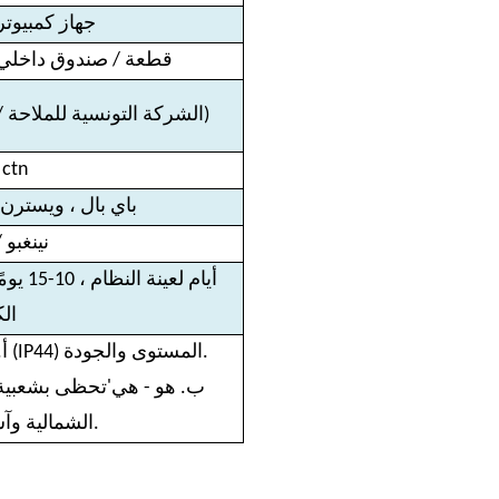
جهاز كمبيوتر 
25 قطعة / صندوق داخلي ، 250 قطعة / ك
52 * 26 * 40 سم (0.054cbm / الشركة التونسية للملاحة)
 ctn
T / T ، L / C ، باي بال ، وي
نينغبو 
الك
أ. مع أداء جيد في مقاومة الماء (IP44) المستوى والجودة.
ب. هو - هي'تحظى بشعبية ف
الشمالية وآسيا وما إلى ذلك.