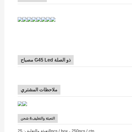
مصباح G45 Led ذو الصلة
ملاحظات المشتري
التعبئة والتغليف& شحن
التعبئة والتغليف: 25pcs / box ، 250pcs / ctn