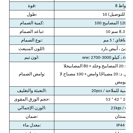
8 واط
قوة:
 (قابل للتوصيل)
طول:
المصابيح
1
كمية الصمام:
م / 8.3 سم
تباعد الصمام:
ع /&فاي ؛ 5 مم
نوع الصمام:
 دافئ ، أبيض بارد
اللون المنبعث:
لون تيم:
جلد
+ 80 المصابيح
لا
تومض. ج: 12 المصابيح لا تومض. د: 20 مصباحًا وامض + 100 مصباح لا
وامض الصمام:
يومض
كة التونسية للملاحة
:
التعبئة والتغليف
4 * 26 سم
حجم الورق المقوى:
21kgs / ctn
الوزن الإجمالي:
سنتان
:
ضمان
IP44
:
معدل ماء