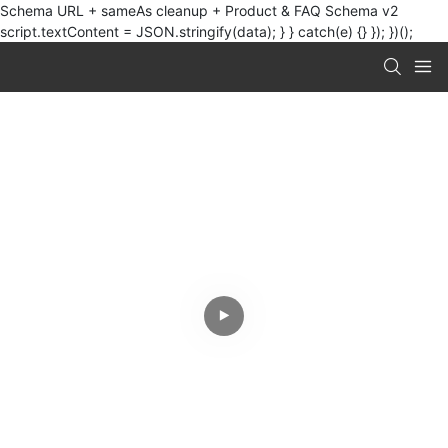
Schema URL + sameAs cleanup + Product & FAQ Schema v2
script.textContent = JSON.stringify(data); } } catch(e) {} }); })();