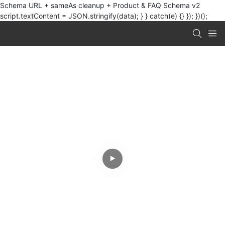
Schema URL + sameAs cleanup + Product & FAQ Schema v2
script.textContent = JSON.stringify(data); } } catch(e) {} }); })();