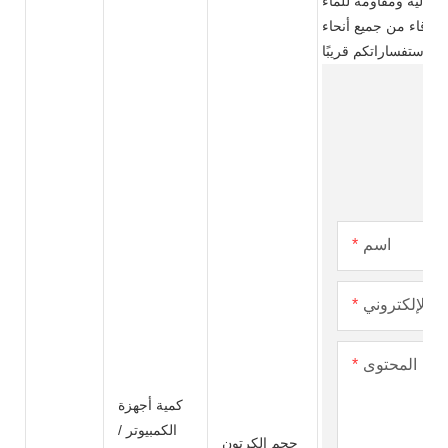
 الأصلية&التصميمالطلب #٪ s. سواء كنت تختار منتجًا حاليًا من الكتالوج الخاص بنا أو
أصدقاء من جميع أنحاء
اسم
يد الإلكتروني
المحتوى
كمية أجهزة
الكمبيوتر /
حجم الكرتون