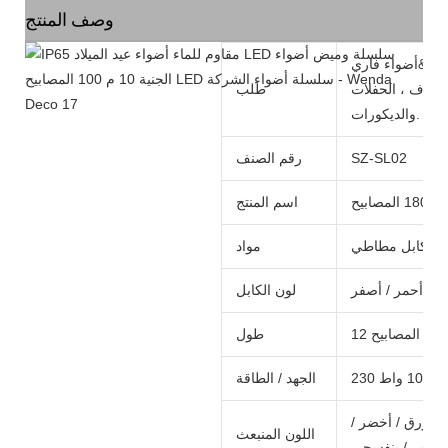
وصف المنتج
أضواء فاري LED التجارية
الزفاف ، الحفلات
طلب
والديكورات.
SZ-SL02
رقم الصنف
اسم المنتج
كابل مطاطي
مواد
ق / أحمر / أصفر
لون الكابل
طول
1 واط
الجهد / الطاقة
 / أزرق / أخضر /
اللون المنبعث
أحمر / بنفسجي