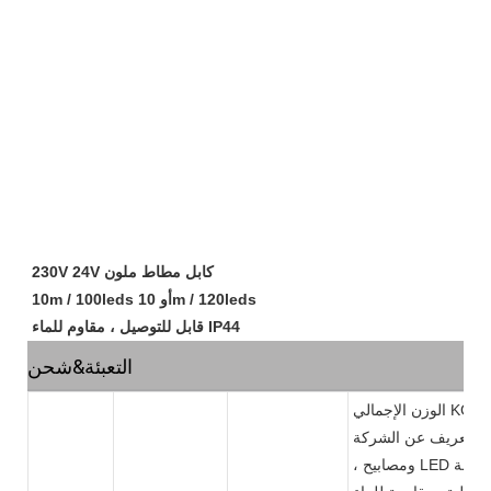
230V 24V كابل مطاط ملون
10m / 100leds أو 10m / 120leds
قابل للتوصيل ، مقاوم للماء IP44
التعبئة&شحن
الوزن الإجمالي KGS / الشركة التونسية للملاحة موعد التسليمميناء الشحنطريقة الشحن100 قطعة10 قطع / الشركة التونسية للملاحة48 * 38 * 40 سم21kgs / ctnبناء على الكميةنينغبو وشانغهاي وشنتشنعن طريق البحر ، عن طريق الجو ، عن طريق
محترف لأضواء العطلات في الهواء الطلق يعمل في بيع وخدمة أنواع مختلفة من مصابيح حزام الإكليل E27 / B22
، ومصابيح LED ديكو ، وأضواء سلسلة Globe led ، وأضواء سلسلة led لعيد الميلاد ، أدى أضواء النيزك تساقط الثلوج. مكرسة لرقابة صارمة على الجودة وخدمة العملاء المدروسة ، موظفينا ذوي الخبرة متاحون دائمًا لمناقشة متطلباتك وضمان رضا العملاء