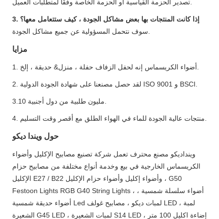
تصدير الحزمة القياسية أو الحزمة الخاصة وفقًا لمتطلبات العميل.
3. إذا كانت المنتجات بها بعض مشاكل الجودة ، كيف ستتعامل معها؟
سوف نتحمل المسؤولية عن جميع مشاكل الجودة.
مزايا
1. أضواء الكريسماس إنه لحفل الزفاف حفلة ، منزل& حديقة ، إلخ.
2. لقد حصل مصنعنا على شهادة الجودة الدولية ISO 9001 و BSCI.
3.10 مليون طلبية من دول أجنبية.
4. منتجات عالية الجودة للماء في الهواء الطلق مع أقصر وقت التسليم.
حول ويندا ديكو
وينداديكو مصنع محترف تعمل شركة تصنيع مصابيح الإكليل وأضواء
الكريسماس الخارجية في بيع وخدمة أنواع مختلفة من مصابيح حزام
الإكليل E27 / B22 وأضواء إكليل وأضواء حزام الإكليل ، G50
Festoon Lights RGB G40 String Lights ، أضواء سلسلة شمسية ،
أضواء حديقة شمسية Led لمبات ديكو ، مصابيح غولف LED ، لمبة
الشعيرة G45 LED ، لمبات الشعيرة S14 LED ، إضاءة اكليل 100 متر