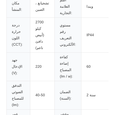
تشجيانغ ،
مكان
ويندا
العلامة
الصين
المنشأ:
التجارية:
2700
مستوي
درجة
كيلو
رقم
حرارة
IP44
(أبيض
التعريف
اللون
دافئ
الألكتروني:
(CCT):
ناعم)
كفاءة
جهد
إضاءة
60
220
الإدخال
المصباح
(V):
(lm / w):
التدفق
الضمان
الضوئي
2 سنة
40-50
(السنة):
للمصباح
(lm):
مؤشر
عمر