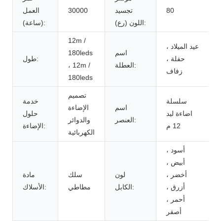
80
تجسيد
30000
العمل
اللون (رع):
(ساعة):
12m /
عيد الميلاد ،
اسم
180leds
حفلة ،
طول:
العطلة:
، 12m /
زفاف
180leds
تصميم
سلسلة
خدمة
اسم
الإضاءة
اضاءة ليد
حلول
العنصر:
والدوائر
12 م
الإضاءة:
الكهربائية
أسود ،
أبيض ،
أخضر ،
لون
سلك
مادة
أزرق ،
الكابل:
مطاطي
الأسلاك:
أحمر ،
أصفر