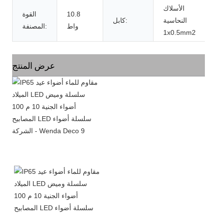
الأسلاك
10.8
القوة
النحاسية
كابل:
واط
المصنفة:
1x0.5mm2
عرض المنتج