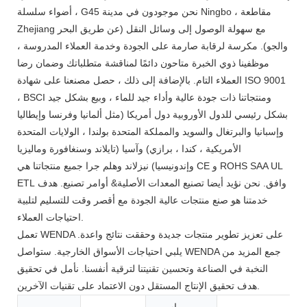
، أضواء سلسلة G45 نحن موجودون في مدينة Ningbo ، مقاطعة
Zhejiang مع سهولة الوصول إلى وسائل النقل (عن طريق البحر
والجو). مكرسة لرقابة صارمة على الجودة وخدمة العملاء المدروسة ،
موظفينا ذوي الخبرة متاحون دائمًا لمناقشة متطلباتك وضمان رضا
العملاء التام. بالإضافة إلى ذلك ، حصل مصنعنا على شهادة ISO 9001
، BSCI ومنتجاتنا ذات جودة عالية وأداء جيد للماء ، وبيع بشكل جيد
بشكل رئيسي للدول الأوروبية دول أمريكا (مثل ألمانيا وفرنسا وإيطاليا
وإسبانيا والبرتغال والسويد والمملكة المتحدة بولندا ، الولايات المتحدة
الأمريكية ، كندا ، برازي) وآسيا (تايلاند وسنغافورة وماليزيا
وإندونيسيا) نيزلاند وهلم جرا جميع منتجاتنا هي CE و ROHS SAA UL
ETL وافق. نحن نؤيد أيضا تصنيع المعدات الأصلية& أوامر تصنيع. هدف
خدمتنا هو صنع منتجات عالية الجودة مع أقصر وقت للتسليم لتلبية
احتياجات العملاء.
تعمل WENDA على تعزيز تطوير منتجات جديدة وحققت نتائج واعدة.
يلبي احتياجات الأسواق الخارجية. ستواصل WENDA جمع المزيد من
النخبة في الصناعة وتحسين تقنيتنا لترقية أنفسنا. نأمل في تحقيق
هدف تحقيق الإنتاج المستقل دون الاعتماد على تقنيات الآخرين.
اسم