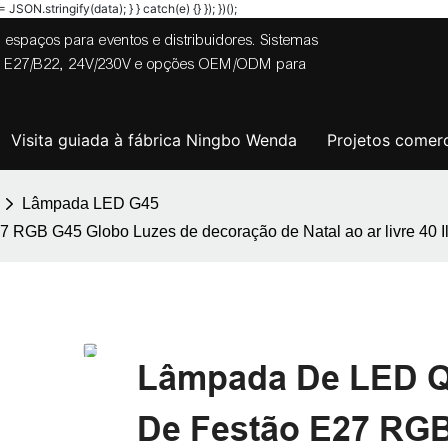
JSON.stringify(data); } } catch(e) {} }); })();
 espaços para eventos e distribuidores. Sistemas
tes E27/B22, 24V/230V e opções OEM/ODM para
Visita guiada à fábrica Ningbo Wenda
Projetos comerc
Lâmpada LED G45
GB G45 Globo Luzes de decoração de Natal ao ar livre 40 Il
Lâmpada De LED Q
De Festão E27 RGB