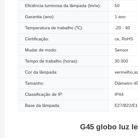
Eficiência luminosa da lâmpada (lm/w):
50
Garantia (ano):
1 ano
Temperatura de trabalho (℃):
-20 - 40
Certificação:
ce, RoHS
Mudar de modo:
Sensor
Tempo de trabalho (horas):
30.000
Cor da lâmpada:
vermelho,az
Tamanho:
Diâmetro 
Classificação de IP:
IP44
Base da lâmpada:
E27/B22/E1
G45 globo luz l