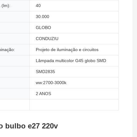
 (lm):
40
30.000
GLOBO
CONDUZIU
minação:
Projeto de iluminação e circuitos
Lâmpada multicolor G45 globo SMD
SMD2835
ww:2700-3000k
2 ANOS
o bulbo e27 220v