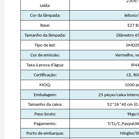
230V
saída:
Cor da lâmpada:
leitoso
Base:
E27 B
Tamanho da lâmpada:
Diâmetro 
Tipo de led:
SMD2
Cor de emissão:
Vermelho, ve
Taxa à prova d'água:
IP4
Certificação:
CE, R
MOQ:
1000 p
Embalagem:
25 peças/caixa intern
Tamanho da caixa:
52*26*40 cm (0
Peso bruto:
9kgs/
Pagamento:
T/T,L/C,Paypal,
Porto de embarque:
Ningbo/S