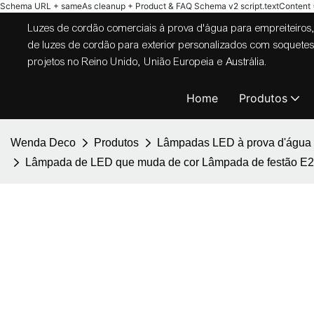
Schema URL + sameAs cleanup + Product & FAQ Schema v2
script.textContent = 
Luzes de cordão comerciais à prova d'água para empreiteiros,
de luzes de cordão para exterior personalizados com soque
projetos no Reino Unido, União Europeia e Austrália.
Home
Produtos
Wenda Deco
Produtos
Lâmpadas LED à prova d'água
Lâmpada de LED que muda de cor Lâmpada de festão E27 R