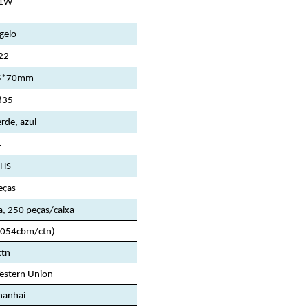
/1W
/gelo
22
45*70mm
835
rde, azul
4
OHS
eças
a, 250 peças/caixa
.054cbm/ctn)
ctn
Western Union
hanhai