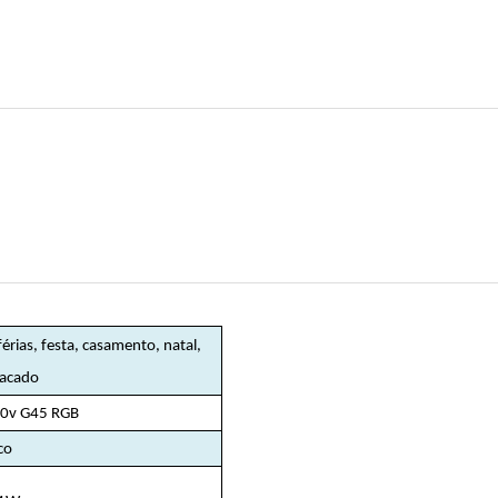
érias, festa, casamento, natal,
tacado
30v G45 RGB
co