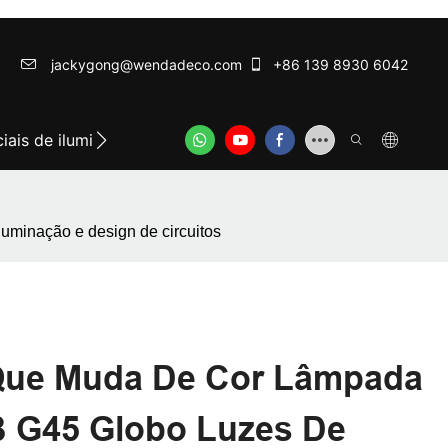
jackygong@wendadeco.com​​​​​​​
+86 139 8930 6042
iais de iluminação festiva
Luzes de festa mais bem ava
uminação e design de circuitos
ue Muda De Cor Lâmpada
 G45 Globo Luzes De