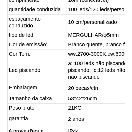
quantidade conduzida
100 leds/120 leds/personal
espaçamento
10 cm/personalizado
conduzido
tipo de led
MERGULHAR/φ5mm
Cor de emissão:
Branco quente, branco frio
Cor Tem:
ww:2700-3000K,cw:6000-
a: 100 leds não piscando. 
Led piscando
piscando. c:12 leds não pi
não piscando
Embalagem
20 peças/ctn
Tamanho da caixa
53*42*26cm
Peso bruto
21KG
garantia
2 anos
à prova d'água
IP44