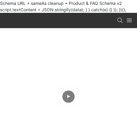
Schema URL + sameAs cleanup + Product & FAQ Schema v2
script.textContent = JSON.stringify(data); } } catch(e) {} }); })();