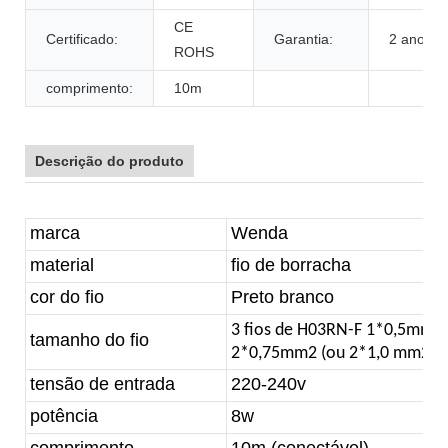
CE
Certificado:
Garantia:
2 anos
ROHS
comprimento:
10m
Descrição do produto
marca
Wenda
material
fio de borracha
cor do fio
Preto branco
3 fios de H03RN-F 1*0,5mm2 
tamanho do fio
2
*0,75
mm2 (ou 2*1,0 mm2)
tensão de entrada
220-240v
potência
8w
comprimento
10m (conectável)