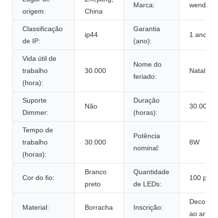
Marca:
wenda
origem:
China
Classificação
Garantia
ip44
1 ano
de IP:
(ano):
Vida útil de
Nome do
trabalho
30.000
Natal
feriado:
(hora):
Suporte
Duração
Não
30.000
Dimmer:
(horas):
Tempo de
Potência
trabalho
30.000
8W
nominal:
(horas):
Branco
Quantidade
Cor do fio:
100 peça
preto
de LEDs:
Decoraç
Material:
Borracha
Inscrição:
ao ar livr