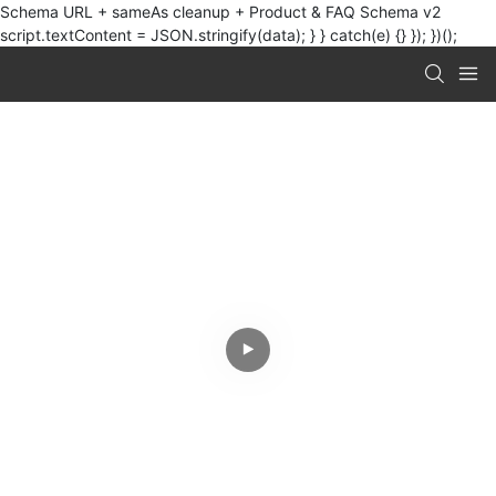
Schema URL + sameAs cleanup + Product & FAQ Schema v2
script.textContent = JSON.stringify(data); } } catch(e) {} }); })();