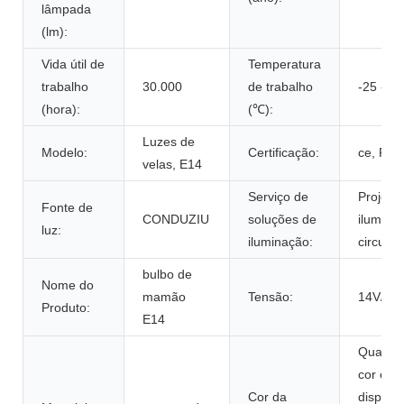
lâmpada
(lm):
Vida útil de
Temperatura
trabalho
30.000
de trabalho
-25 - 40
(hora):
(℃):
Luzes de
Modelo:
Certificação:
ce, Ro
velas, E14
Serviço de
Projeto
Fonte de
CONDUZIU
soluções de
ilumina
luz:
iluminação:
circuito
bulbo de
Nome do
mamão
Tensão:
14V/24
Produto:
E14
Qualqu
cor está
Cor da
disponív