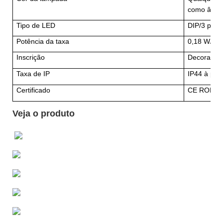
como âmb
Tipo de LED
DIP/3 peça
Potência da taxa
0,18 W/0,
Inscrição
Decoração 
Taxa de IP
IP44 à pro
Certificado
CE ROHS
Veja o produto