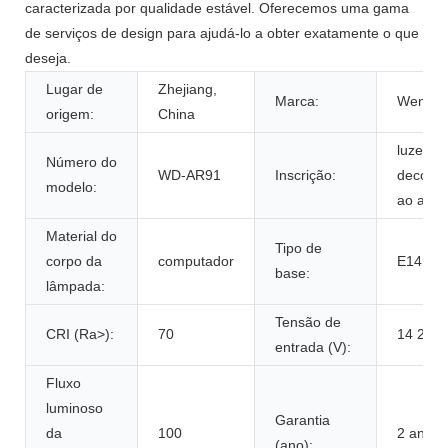
caracterizada por qualidade estável. Oferecemos uma gama
de serviços de design para ajudá-lo a obter exatamente o que
deseja.
Lugar de
Zhejiang,
Marca:
WenDa
origem:
China
luzes d
Número do
WD-AR91
Inscrição:
decora
modelo:
ao ar li
Material do
Tipo de
corpo da
computador
E14
base:
lâmpada:
Tensão de
CRI (Ra>):
70
14 24
entrada (V):
Fluxo
luminoso
Garantia
da
100
2 anos
(ano):