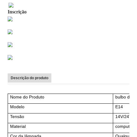
Inscrição
Descrição do produto
Nome do Produto
bulbo de 
Modelo
E14
Tensão
14V/24V
Material
computado
Cor da lâmpada
Qualquer co