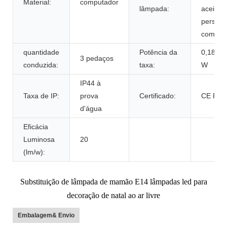
Material:
computador
lâmpada:
aceite
personal
como â
quantidade
Potência da
0,18 W/
3 pedaços
conduzida:
taxa:
W
IP44 à
Taxa de IP:
prova
Certificado:
CE RO
d'água
Eficácia
Luminosa
20
(lm/w):
Substituição de lâmpada de mamão E14 lâmpadas led para
decoração de natal ao ar livre
Embalagem& Envio