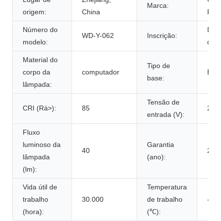
Marca:
origem:
China
FEI
Número do
Dec
WD-Y-062
Inscrição:
modelo:
de f
Material do
Tipo de
corpo da
computador
E27
base:
lâmpada:
Tensão de
CRI (Rá>):
85
220
entrada (V):
Fluxo
luminoso da
Garantia
40
2 a
lâmpada
(ano):
(lm):
Vida útil de
Temperatura
trabalho
30.000
de trabalho
-20 
(hora):
(℃):