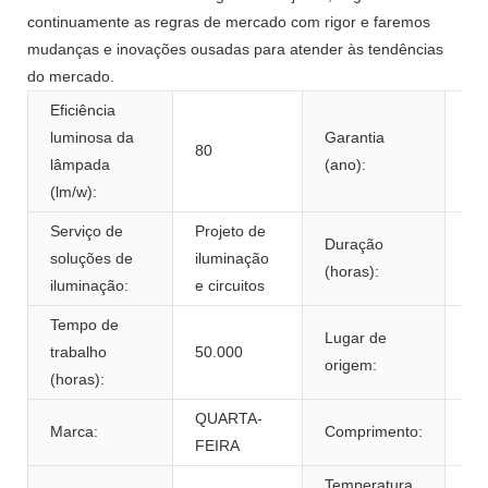
continuamente as regras de mercado com rigor e faremos
mudanças e inovações ousadas para atender às tendências
do mercado.
Eficiência
luminosa da
Garantia
80
1 
lâmpada
(ano):
(lm/w):
Serviço de
Projeto de
Duração
soluções de
iluminação
30
(horas):
iluminação:
e circuitos
Tempo de
Lugar de
Zh
trabalho
50.000
origem:
Ch
(horas):
QUARTA-
10
Marca:
Comprimento:
FEIRA
pe
Temperatura