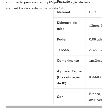
Produto
Material
PVC
Diâmetro do
13mm, 10
tubo
Poder
0,06 w/led
Tensão
AC220-240V
Comprimento
1m,2m,corte
À prova d'água
(Classificação
IP44/IP65
de IP)
Branco, bra
Cor
azul, verde,