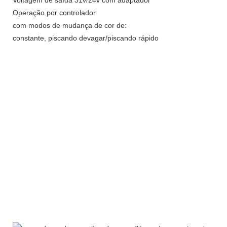
Voltagem de saída 31v/24v com adaptador
Operação por controlador
com modos de mudança de cor de:
constante, piscando devagar/piscando rápido