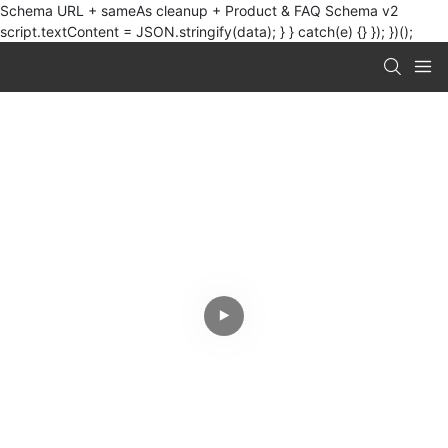
Schema URL + sameAs cleanup + Product & FAQ Schema v2
script.textContent = JSON.stringify(data); } } catch(e) {} }); })();