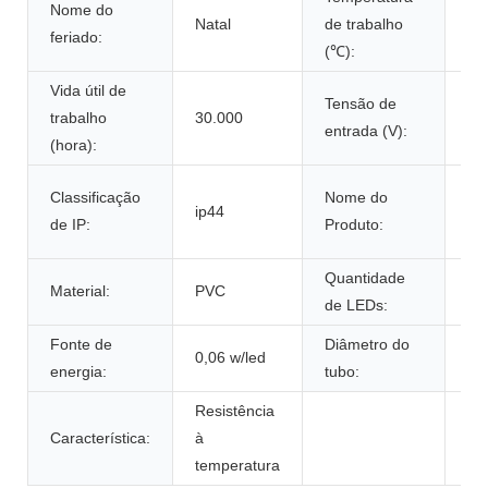
Nome do
Natal
de trabalho
-2
feriado:
(℃):
Vida útil de
Tensão de
trabalho
30.000
22
entrada (V):
(hora):
lu
Classificação
Nome do
ip44
co
de IP:
Produto:
co
Quantidade
Material:
PVC
36
de LEDs:
Fonte de
Diâmetro do
0,06 w/led
13
energia:
tubo:
Resistência
Característica:
à
temperatura