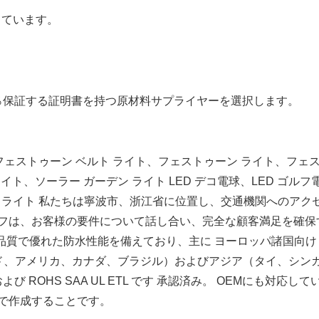
格しています。
0％保証する証明書を持つ原材料サプライヤーを選択します。
 フェストゥーン ベルト ライト、フェストゥーン ライト、フェス
イト、ソーラー ガーデン ライト LED デコ電球、LED ゴルフ電球、
リング ライト 私たちは寧波市、浙江省に位置し、交通機関への
フは、お客様の要件について話し合い、完全な顧客満足を確保
品は高品質で優れた防水性能を備えており、主に ヨーロッパ諸国向
ンド、アメリカ、カナダ、ブラジル）およびアジア（タイ、シン
 ROHS SAA UL ETL です 承認済み。 OEMにも対応し
で作成することです。