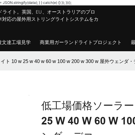
JSON.stringify(data); } } catch(e) {} }); })();
ドライト。英国、EU、オーストラリアのプロ
M/ODM対応の屋外用ストリングライトシステムをカ
波文達工場見学
商業用ガーランドライトプロジェクト
0 w 25 w 40 w 60 w 100 w 200 w 300 w 屋外ウェンダ
低工場価格ソーラー L
25 W 40 W 60 W 