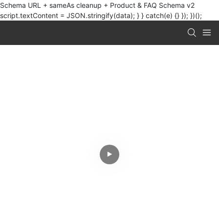
Schema URL + sameAs cleanup + Product & FAQ Schema v2
script.textContent = JSON.stringify(data); } } catch(e) {} }); })();