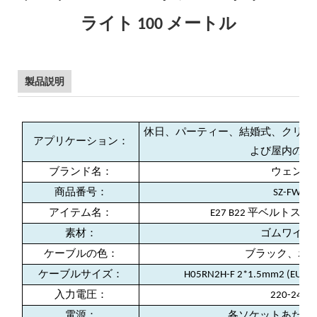
ライト 100 メートル
製品説明
休日、パーティー、結婚式、クリス
アプリケーション：
よび屋内の装
ブランド名：
ウェンダ
商品番号：
SZ-FW01
アイテム名：
E27 B22 平ベルト
素材：
ゴムワイヤ
ケーブルの色：
ブラック、ホ
ケーブルサイズ：
H05RN2H-F 2*1.5mm2 (EU
入力電圧：
220-240V
電源：
各ソケットあたり最