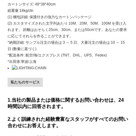
カートンサイズ: 48*38*40cm
総重量:18kg/ctn
(1) 梱包詳細: 保護付きの強力なカートンパッケージ
(2) カスタマイズされた文字列あたり 10M、20M、50M、100M を受け入
れます。 距離はおそらく25cm、30cm、または50cmです。あなたの要求
に応じてそれらを作ることができます。
*納期詳細: サンプル注文の場合は 3 ～ 5 日、大量注文の場合は 10 ～ 15
日 (数量に基づく)
*配送条件: 航空/海/エクスプレス (TNT、DHL、UPS、Fedex)
*出荷港:寧波/上海
私たちのサービス
1.当社の製品または価格に関するお問い合わせは、24
時間以内に回答されます。
2.よく訓練された経験豊富なスタッフがすべてのお問い
合わせにお答えします。