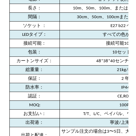
長さ：
10m、50m、100m、または
間隔：
30cm、50cm、100cmま
ソケット ：
E27 b22 ベ
LEDタイプ：
すべての色が利
接続可能：
接続可能100
包装：
10セット/ct
カートンサイズ：
48*38*40センチメ
総重量：
21kg/ctn
保証：
2 年
防水率：
IP44
認証：
CE,ROHS
MOQ:
100PC
お支払い：
T/T、L/C、ペイパル、
出荷港：
寧波/上海/
サンプル注文の場合は3〜5日、大量注
出荷と配達：