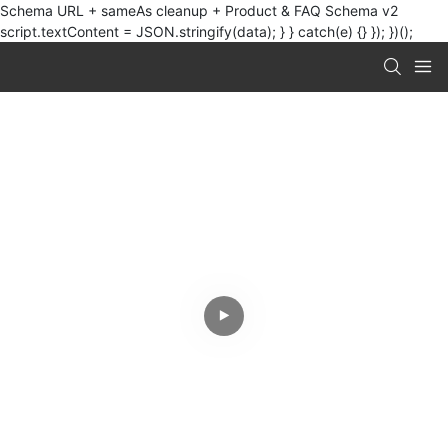
Schema URL + sameAs cleanup + Product & FAQ Schema v2
script.textContent = JSON.stringify(data); } } catch(e) {} }); })();