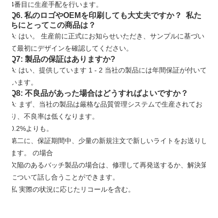
4番目に生産手配を行います。
Q6. 私のロゴやOEMを印刷しても大丈夫ですか？ 私た
ちにとってこの商品は？
A: はい。 生産前に正式にお知らせいただき、サンプルに基づい
て最初にデザインを確認してください。
Q7: 製品の保証はありますか?
A: はい、提供しています
1
-
2
当社の製品には年間保証が付いて
います。
Q8: 不良品があった場合はどうすればよいですか？
A: まず、当社の製品は厳格な品質管理システムで生産されてお
り、不良率は低くなります。
0.2%よりも。
第二に、保証期間中、少量の新規注文で新しいライトをお送りし
ます。 の場合
欠陥のあるバッチ製品の場合は、修理して再発送するか、解決策
について話し合うことができます。
私
実際の状況に応じたリコールを含む。