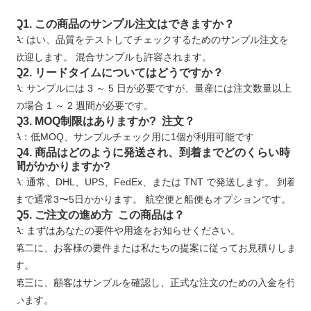
Q1. この商品のサンプル注文はできますか？
A: はい、品質をテストしてチェックするためのサンプル注文を
歓迎します。 混合サンプルも許容されます。
Q2. リードタイムについてはどうですか？
A: サンプルには 3 ～ 5 日が必要ですが、量産には注文数量以上
の場合 1 ～ 2 週間が必要です。
Q3. MOQ制限はありますか? 注文？
A：低MOQ、サンプルチェック用に1個が利用可能です
Q4. 商品はどのように発送され、到着までどのくらい時
間がかかりますか?
A: 通常、DHL、UPS、FedEx、または TNT で発送します。 到着
まで通常3〜5日かかります。 航空便と船便もオプションです。
Q5. ご注文の進め方 この商品は？
A: まずはあなたの要件や用途をお知らせください。
第二に、お客様の要件または私たちの提案に従ってお見積りしま
す。
第三に、顧客はサンプルを確認し、正式な注文のための入金を行
います。