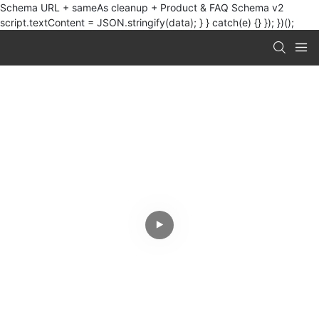
Schema URL + sameAs cleanup + Product & FAQ Schema v2
script.textContent = JSON.stringify(data); } } catch(e) {} }); })();