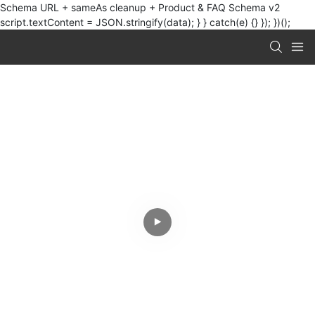
Schema URL + sameAs cleanup + Product & FAQ Schema v2
script.textContent = JSON.stringify(data); } } catch(e) {} }); })();