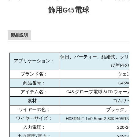
飾用G45電球
製品説明
休日、パーティー、結婚式、クリス
アプリケーション：
び屋内の装
ブランド名：
ウェンダ
商品番号：
G45W01
アイテム名：
G45 グローブ電球 6LED ウォ
素材：
ゴムワイヤ
ワイヤーの色：
ブラック、ホ
H03RN-F 1×0.5mm2 3本 H05R
ワイヤーサイズ：
入力電圧：
220-240V
出力電圧/電力：
24V/3.5W