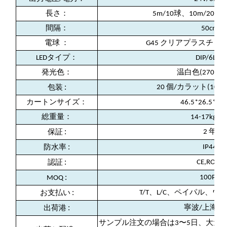
長さ：
5m/10球、10m/2
間隔：
50cm
電球 ：
G45 クリアプラスチッ
LEDタイプ：
DIP/6LED
発光色：
温白色(2700-30
:
20 個/カラット(10 
包装
カートンサイズ：
46.5*26.5*62
総重量：
14-17kg/ct
:
2 年
保証
:
IP44
防水率
:
CE,ROHS
認証
:
100PC
MOQ
:
T/T、L/C、ペイパル、
お支払い
:
寧波/上海/
出荷港
サンプル注文の場合は3〜5日、大量注