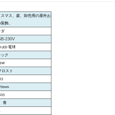
リスマス、庭、卸売用の屋外お
の装飾。
ンダ
B-230V
B LED 電球
チック
/1W
フロスト
22
70mm
835
、青
4