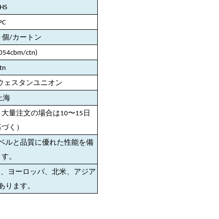
HS
PC
0 個/カートン
054cbm/ctn)
tn
ル、ウェスタンユニオン
上海
大量注文の場合は10〜15日
基づく）
）レベルと品質に優れた性能を備
ます。
ア、ヨーロッパ、北米、アジア
あります。