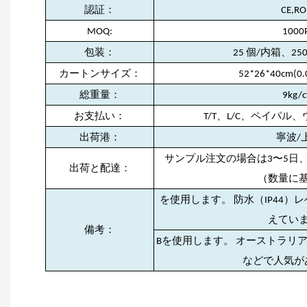
認証：
CE,RO
MOQ:
1000
包装：
25 個/内箱、25
カートンサイズ：
52*26*40cm(0.
総重量：
9kg/c
お支払い：
T/T、L/C、ペイパ
出荷港：
寧波/
サンプル注文の場合は3〜5日、
出荷と配達：
（数量に
を使用します。 防水（IP44
えてい
備考：
Bを使用します。 オーストラリ
などで人気が