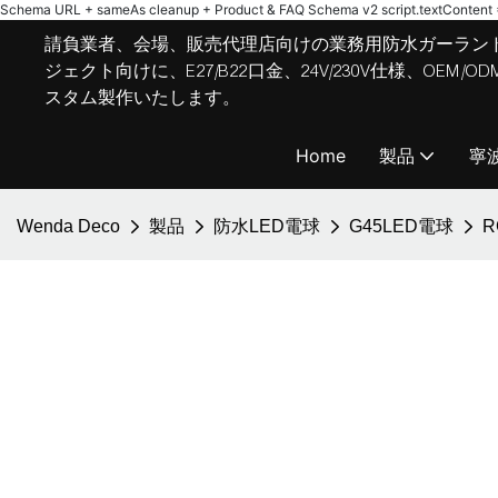
Schema URL + sameAs cleanup + Product & FAQ Schema v2
script.textContent = 
請負業者、会場、販売代理店向けの業務用防水ガーラン
ジェクト向けに、E27/B22口金、24V/230V仕様、OE
スタム製作いたします。
Home
製品
寧
Wenda Deco
製品
防水LED電球
G45LED電球
R