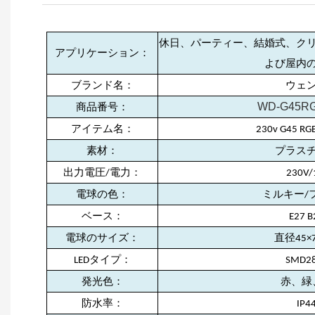
休日、パーティー、結婚式、ク
アプリケーション：
よび屋内
ブランド名：
ウェ
WD-G45RG
商品番号：
アイテム名：
230v G45 RG
素材：
プラス
出力電圧/電力：
230V
電球の色：
ミルキー/
ベース：
E27 B
電球のサイズ：
直径45×
LEDタイプ：
SMD2
発光色：
赤、緑
防水率：
IP4