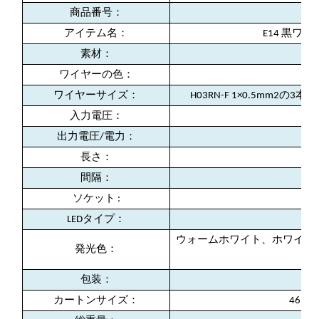
商品番号：
アイテム名：
E14 黒ワ
素材：
ワイヤーの色：
ワイヤーサイズ：
H03RN-F 1×0.5mm2の3
入力電圧：
出力電圧/電力：
長さ：
間隔：
ソケット :
LEDタイプ：
ウォームホワイト、ホワイト
発光色：
包装：
カートンサイズ：
46*2