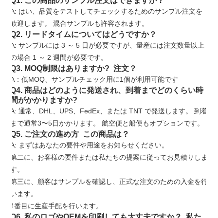
Q1. この商品のサンプル注文はできますか？
A: はい、品質をテストしてチェックするためのサンプル注文を
歓迎します。 混合サンプルも許容されます。
Q2. リードタイムについてはどうですか？
A: サンプルには 3 ～ 5 日が必要ですが、量産には注文数量以上
の場合 1 ～ 2 週間が必要です。
Q3. MOQ制限はありますか? 注文？
A：低MOQ、サンプルチェック用に1個が利用可能です
Q4. 商品はどのように発送され、到着までどのくらい時
間がかかりますか?
A: 通常、DHL、UPS、FedEx、または TNT で発送します。 到着
まで通常3〜5日かかります。 航空便と船便もオプションです。
Q5. ご注文の進め方 この商品は？
A: まずはあなたの要件や用途をお知らせください。
第二に、お客様の要件または私たちの提案に従ってお見積りしま
す。
第三に、顧客はサンプルを確認し、正式な注文のための入金を行
います。
4番目に生産手配を行います。
Q6. 私のロゴやOEMを印刷しても大丈夫ですか？ 私た