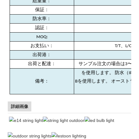
総重量：
保証：
防水率：
認証：
MOQ:
お支払い：
T/T、L/
出荷港：
出荷と配達：
サンプル注文の場合は3〜5日
を使用します。 防水（IP
備考：
Bを使用します。 オーストラ
詳細画像