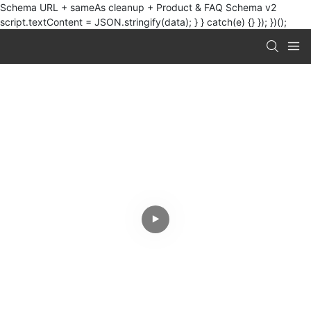
Schema URL + sameAs cleanup + Product & FAQ Schema v2
script.textContent = JSON.stringify(data); } } catch(e) {} }); })();