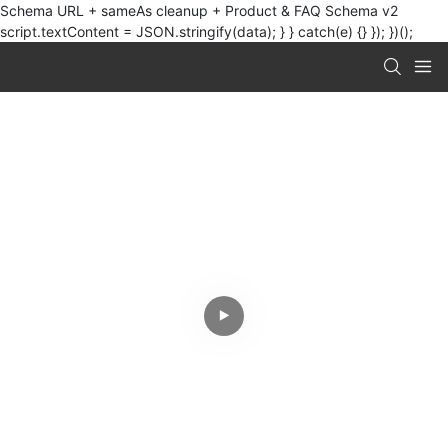
Schema URL + sameAs cleanup + Product & FAQ Schema v2
script.textContent = JSON.stringify(data); } } catch(e) {} }); })();