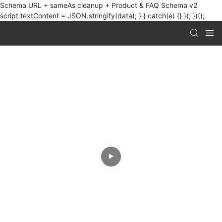
Schema URL + sameAs cleanup + Product & FAQ Schema v2
script.textContent = JSON.stringify(data); } } catch(e) {} }); })();