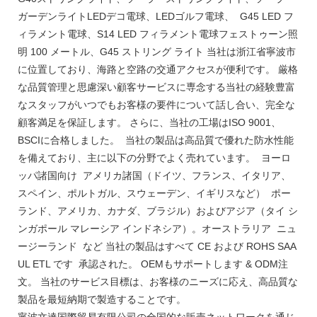
ガーデンライトLEDデコ電球、LEDゴルフ電球、 G45 LED フ
ィラメント電球、S14 LED フィラメント電球フェストゥーン照
明 100 メートル、G45 ストリング ライト 当社は浙江省寧波市
に位置しており、海路と空路の交通アクセスが便利です。 厳格
な品質管理と思慮深い顧客サービスに専念する当社の経験豊富
なスタッフがいつでもお客様の要件について話し合い、完全な
顧客満足を保証します。 さらに、当社の工場はISO 9001、
BSCIに合格しました。 当社の製品は高品質で優れた防水性能
を備えており、主に以下の分野でよく売れています。 ヨーロ
ッパ諸国向け アメリカ諸国（ドイツ、フランス、イタリア、
スペイン、ポルトガル、スウェーデン、イギリスなど） ポー
ランド、アメリカ、カナダ、ブラジル）およびアジア（タイ シ
ンガポール マレーシア インドネシア）。オーストラリア ニュ
ージーランド など 当社の製品はすべて CE および ROHS SAA
UL ETL です 承認された。 OEMもサポートします & ODM注
文。 当社のサービス目標は、お客様のニーズに応え、高品質な
製品を最短納期で製造することです。
寧波文達国際貿易有限公司の全国的な販売ネットワークを通じ