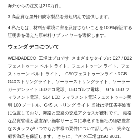
海外からの注文は210万件。
3.高品質な屋外用防水製品を最短納期で提供します。
4.私たちは、材料が環境に害を及ぼさないことを100%保証する
証明書を備えた原材料サプライヤーを選択します。
ウェンダ デコについて
WENDADECO 工場はプロです さまざまなタイプの E27 / B22
フェストゥーン ベルト ライト、フェストゥーン ライト、フェ
ストゥーン ベルト ライト、 G50フェストゥーンライトRGB
G40ストリングライト、ソーラーストリングライト、ソーラー
ガーデンライトLEDデコ電球、LEDゴルフ電球、 G45 LED フ
ィラメント電球、S14 LED フィラメント電球フェストゥーン照
明 100 メートル、G45 ストリング ライト 当社は浙江省寧波市
に位置しており、海路と空路の交通アクセスが便利です。 厳格
な品質管理と思慮深い顧客サービスに専念する当社の経験豊富
なスタッフがいつでもお客様の要件について話し合い、完全な
顧客満足を保証します。 さらに、当社の工場はISO 9001、