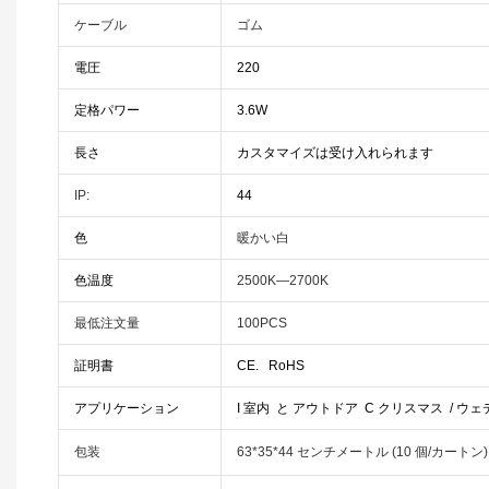
ケーブル
ゴム
電圧
220
定格パワー
3.6W
長さ
カスタマイズは受け入れられます
IP:
44
色
暖かい白
色温度
2500K—2700K
最低注文量
100PCS
証明書
CE.
RoHS
アプリケーション
I
室内
と
アウトドア
C
クリスマス
/ ウェ
包装
63*35*44 センチメートル (10 個/カートン