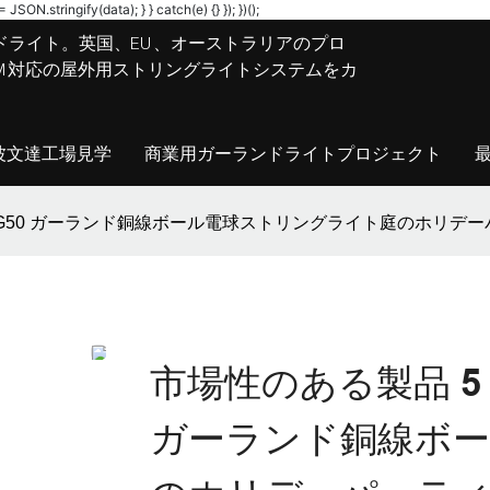
JSON.stringify(data); } } catch(e) {} }); })();
ドライト。英国、EU、オーストラリアのプロ
M/ODM対応の屋外用ストリングライトシステムをカ
波文達工場見学
商業用ガーランドライトプロジェクト
 透明 G50 ガーランド銅線ボール電球ストリングライト庭のホリ
市場性のある製品 5 メ
ガーランド銅線ボ