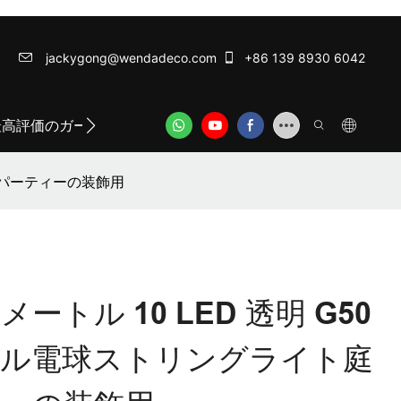
jackygong@wendadeco.com​​​​​​​
+86 139 8930 6042
最高評価のガーランドライト
ODM/OEM SERVICE
WE
デーパーティーの装飾用
ートル 10 LED 透明 G50
ール電球ストリングライト庭