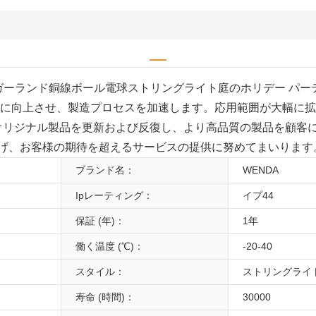
明 G50 ガーランド銅線ボール電球ストリングライト庭のホリデー
幅に向上させ、製造プロセスを加速します。応用範囲が大幅に拡
力を利用してオリジナル製品を更新および反復し、より高品質の製品を
げ、お客様の期待を超えるサービスの提供に努めてまいります
ブランド名：
WENDA
Ipレーティング：
イプ44
保証 (年)：
1年
働く温度 (℃)：
-20-40
スタイル：
ストリングライ
寿命 (時間)：
30000