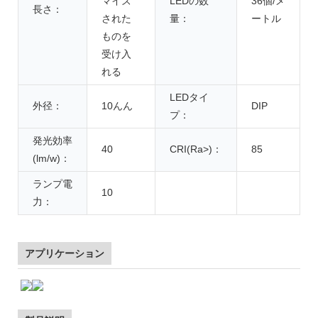
マイズ
LEDの数
36個/メ
長さ：
された
量：
ートル
ものを
受け入
れる
LEDタイ
外径：
10んん
DIP
プ：
発光効率
40
CRI(Ra>)：
85
(lm/w)：
ランプ電
10
力：
アプリケーション