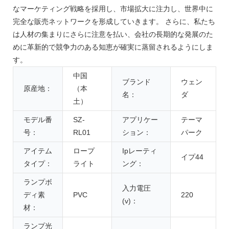
なマーケティング戦略を採用し、市場拡大に注力し、世界中に
完全な販売ネットワークを形成していきます。 さらに、私たち
は人材の集まりにさらに注意を払い、会社の長期的な発展のた
めに革新的で競争力のある知恵が確実に蒸留されるようにしま
す。
中国
ブランド
ウェン
原産地：
（本
名：
ダ
土）
モデル番
SZ-
アプリケー
テーマ
号：
RL01
ション：
パーク
アイテム
ロープ
Ipレーティ
イプ44
タイプ：
ライト
ング：
ランプボ
入力電圧
ディ素
PVC
220
(v)：
材：
ランプ光