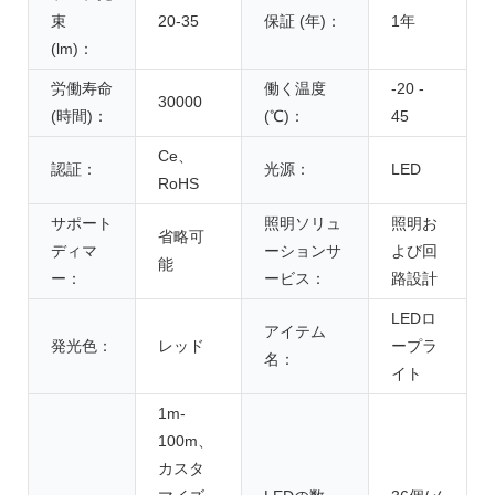
束
20-35
保証 (年)：
1年
(lm)：
労働寿命
働く温度
-20 -
30000
(時間)：
(℃)：
45
Ce、
認証：
光源：
LED
RoHS
サポート
照明ソリュ
照明お
省略可
ディマ
ーションサ
よび回
能
ー：
ービス：
路設計
LEDロ
アイテム
発光色：
レッド
ープラ
名：
イト
1m-
100m、
カスタ