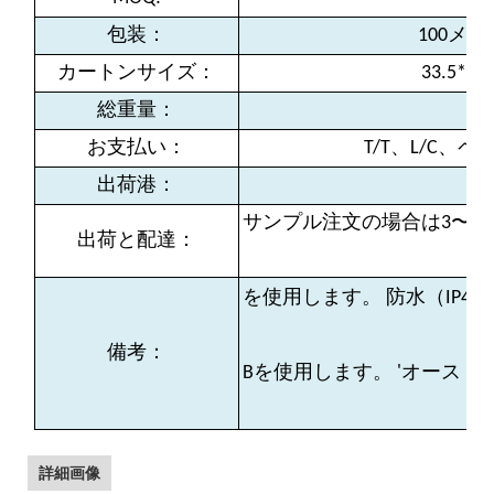
包装：
100メ
カートンサイズ：
33.5*33
総重量：
お支払い：
T/T、L/C
出荷港：
サンプル注文の場合は3〜5
出荷と配達：
を使用します。 防水（IP
備考：
Bを使用します。 'オース
人
詳細画像