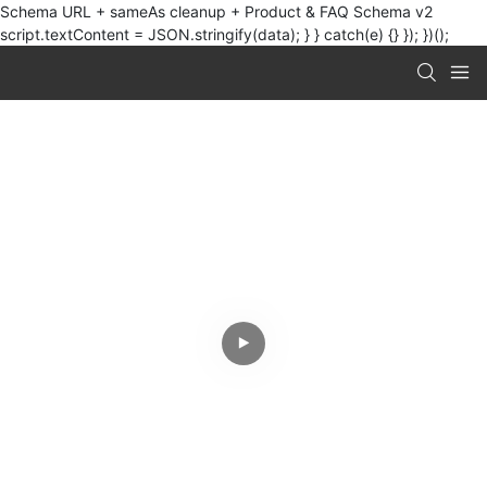
Schema URL + sameAs cleanup + Product & FAQ Schema v2
script.textContent = JSON.stringify(data); } } catch(e) {} }); })();