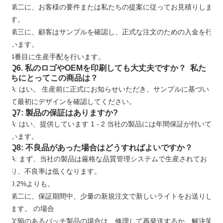
第二に、お客様の要件または私たちの提案に従ってお見積りしま
す。
第三に、顧客はサンプルを確認し、正式な注文のための入金を行
います。
4番目に生産手配を行います。
Q6. 私のロゴやOEMを印刷しても大丈夫ですか？ 私た
ちにとってこの商品は？
A: はい。 生産前に正式にお知らせいただき、サンプルに基づい
て最初にデザインを確認してください。
Q7: 製品の保証はありますか?
A: はい、提供しています
1
-
2
当社の製品には年間保証が付いて
います。
Q8: 不良品があった場合はどうすればよいですか？
A: まず、当社の製品は厳格な品質管理システムで生産されてお
り、不良率は低くなります。
0.2%よりも。
第二に、保証期間中、少量の新規注文で新しいライトをお送りし
ます。 の場合
欠陥のあるバッチ製品の場合は、修理して再発送するか、解決策