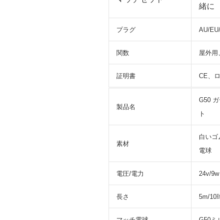
緒に
プラグ
AU/E
関数
屋外用、
証明書
CE、
G50
製品名
ト
白いゴ
素材
電球
電圧/電力
24v/9w
長さ
5m/10
マッチ電球
G50ミ