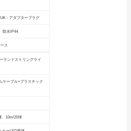
U/UK - アダプタープラグ
防水IP44
ロース
 ガーランドストリングライ
ムケーブル+プラスチック
球、10m/20球
ルキーLED電球