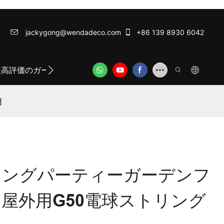
jackygong@wendadeco.com​​​​​​​
+86 139 8930 6042
最高評価のガーランドライト
ODM/OEM SERVICE
WE
用
ィングパーティーガーデンフ
屋外用G50電球ストリング