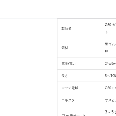
G50
製品名
ト
黒ゴム
素材
球
電圧/電力
24v/9w
長さ
5m/10
マッチ電球
G50ミ
コネクタ
オスと
3～
マッチセット