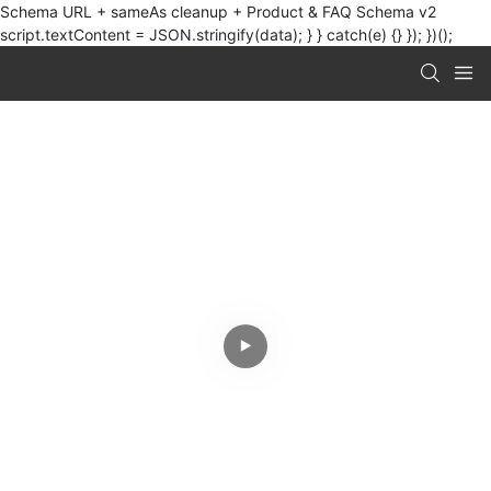
Schema URL + sameAs cleanup + Product & FAQ Schema v2
script.textContent = JSON.stringify(data); } } catch(e) {} }); })();