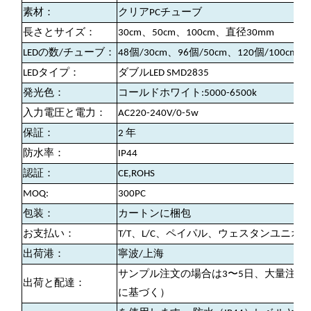
素材：
クリアPCチューブ
長さとサイズ：
30cm、50cm、100cm、直径30mm
LEDの数/チューブ：
48個/30cm、96個/50cm、120個/100cm
LEDタイプ：
ダブルLED SMD2835
発光色：
コールドホワイト:5000-6500k
入力電圧と電力：
AC220-240V/0-5w
保証：
2 年
防水率：
IP44
認証：
CE,ROHS
MOQ:
300PC
包装：
カートンに梱包
お支払い：
T/T、L/C、ペイパル、ウェスタンユニオ
出荷港：
寧波/上海
サンプル注文の場合は3〜5日、大量注文の
出荷と配達：
に基づく）