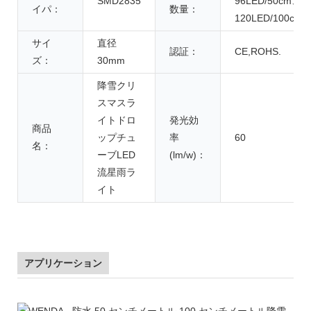
SMD2835
96LED/50cm、
イパ：
数量：
120LED/100cm
サイ
直径
認証：
CE,ROHS.
ズ：
30mm
降雪クリ
スマスラ
イトドロ
発光効
商品
ップチュ
率
60
名：
ーブLED
(lm/w)：
流星雨ラ
イト
アプリケーション