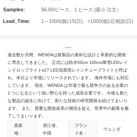
Samples:
$6.00/ピース、1 ピース (最小 注文）
Lead_Time:
1～1000(個):15(日)、>1000(個):応相談(日)
過去数か月間、WENDAは新製品の真剣な設計と革新的な開発
に専念してきました。 正式には防水50cm 100cm降雪LEDレイ
ンドロップライトe27 LED流星雨レインチューブライトと呼ば
れ、本日より市場にリリースされています。 海外市場にも対応
しています。 現在、WENDA は市場で最も競争力のある企業の
1 つになるという強い野心を持った成長企業です。 今後も新た
な製品の誕生に向けて、新たな技術の研究開発を続けてまいり
ます。 また、貴重な開放改革の潮流を捉え、世界中の顧客を魅
了してまいります。
原産
浙江省、
ブラン
ウェンダ
地：
中国
ド名：