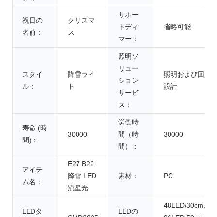
サポー
祝日の
クリスマ
トディ
省略可能
名前：
ス
マー：
照明ソ
リュー
スタイ
降雪ライ
照明および回路
ション
ル：
ト
設計
サービ
ス：
労働時
寿命 (時
30000
間（時
30000
間)：
間）：
E27 B22
アイテ
降雪 LED
素材：
PC
ム名：
流星光
48LED/30cm、
LEDタ
LEDの