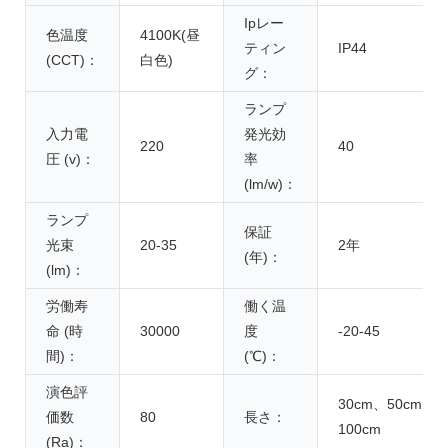
Ipレー
色温度
4100K(昼
ティン
IP44
(CCT)：
白色)
グ：
ランプ
入力電
発光効
220
40
圧 (v)：
率
(lm/w)：
ランプ
保証
光束
20-35
2年
(年)：
(lm)：
労働寿
働く温
命 (時
30000
度
-20-45
間)：
(℃)：
演色評
30cm、50cm、
価数
80
長さ：
100cm
(Ra)：