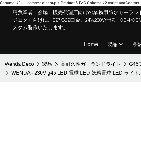
Schema URL + sameAs cleanup + Product & FAQ Schema v2
script.textContent = 
請負業者、会場、販売代理店向けの業務用防水ガーラン
ジェクト向けに、E27/B22口金、24V/230V仕様、OE
スタム製作いたします。
Home
製品
寧
Wenda Deco
製品
高耐久性ガーランドライト
G4
WENDA - 230V g45 LED 電球 LED 妖精電球 LE