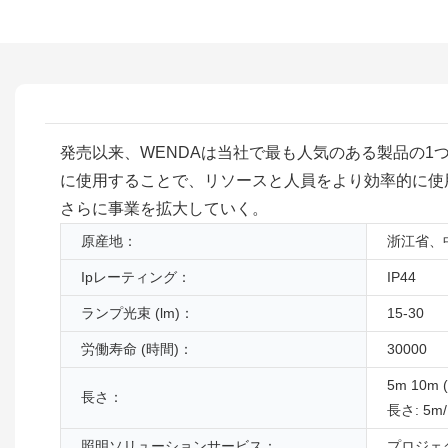
発売以来、WENDAは当社で最も人気のある製品の1つとし
に使用することで、リソースと人員をより効率的に使
さらに事業を拡大していく。
原産地：
浙江省、
Ipレーティング：
IP44
ランプ光束 (lm)：
15-30
労働寿命 (時間)：
30000
5m 10
長さ：
長さ: 5m
照明ソリューションサービス：
プロジェ