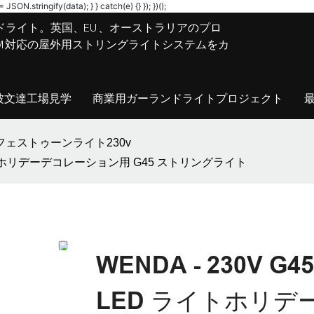
JSON.stringify(data); } } catch(e) {} }); })();
ドライト。英国、EU、オーストラリアのプロ
M/ODM対応の屋外用ストリングライトシステムをカ
波文達工場見学
商業用ガーランドライトプロジェクト
5フェストゥーンライト230v
D ライトホリデーデコレーション用 G45 ストリングライト
WENDA - 230V G
LED ライトホリデ