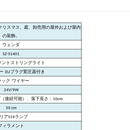
クリスマス、庭、卸売用の屋外および屋内
の装飾。
ウェンダ
SZ-S1401
ラメントストリングライト
ー
EUプラグ変圧器付き
ラック
ワイヤー
24V/9W
（接続可能）、落下長さ：10cm
50
cm
リアS14ランプ
フィラメント