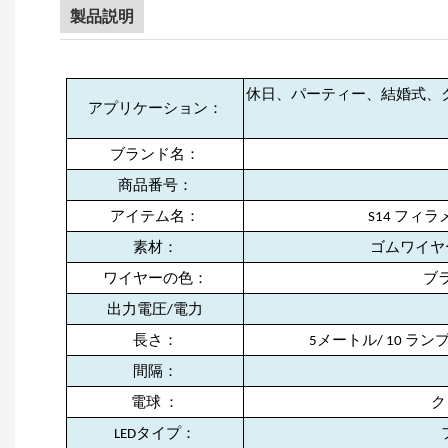
製品説明
休日、パーティー、結婚式、
アプリケーション：
ブランド名：
商品番号：
アイテム名：
S14 フィ
素材：
ゴムワイヤ
ワイヤーの色：
ブ
出力電圧/電力
長さ：
5メートル/
10
ランプ
間隔：
電球 ：
ク
LEDタイプ：