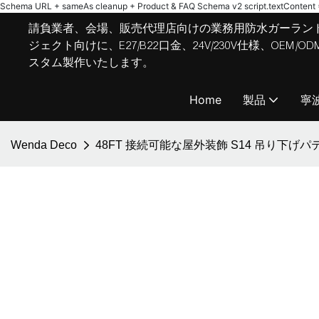
Schema URL + sameAs cleanup + Product & FAQ Schema v2
script.textContent = 
請負業者、会場、販売代理店向けの業務用防水ガーラン
ジェクト向けに、E27/B22口金、24V/230V仕様、OE
スタム製作いたします。
Home
製品
寧
Wenda Deco
48FT 接続可能な屋外装飾 S14 吊り下