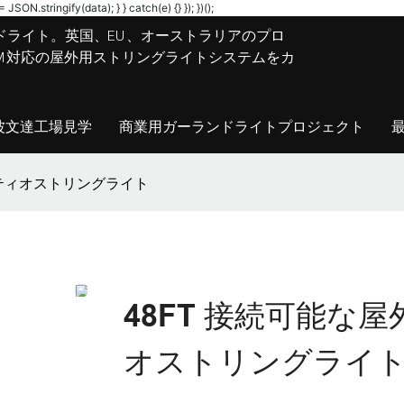
JSON.stringify(data); } } catch(e) {} }); })();
ドライト。英国、EU、オーストラリアのプロ
M/ODM対応の屋外用ストリングライトシステムをカ
波文達工場見学
商業用ガーランドライトプロジェクト
げパティオストリングライト
48FT 接続可能な屋
オストリングライ