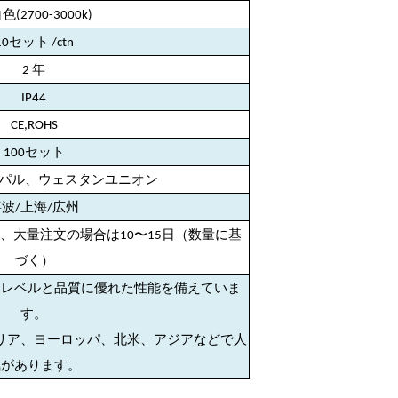
(2700-3000k)
10セット
/ctn
2 年
IP44
CE,ROHS
100セット
、ペイパル、ウェスタンユニオン
波/上海/広州
、大量注文の場合は10〜15日（数量に基
づく）
4）レベルと品質に優れた性能を備えていま
す。
ラリア、ヨーロッパ、北米、アジアなどで人
気があります。