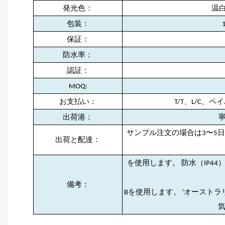
発光色：
温白色
包装：
保証：
防水率：
認証：
MOQ:
お支払い：
T/T、L/C
出荷港：
寧
サンプル注文の場合は3〜5日
出荷と配達：
を使用します。 防水（IP4
備考：
Bを使用します。 'オースト