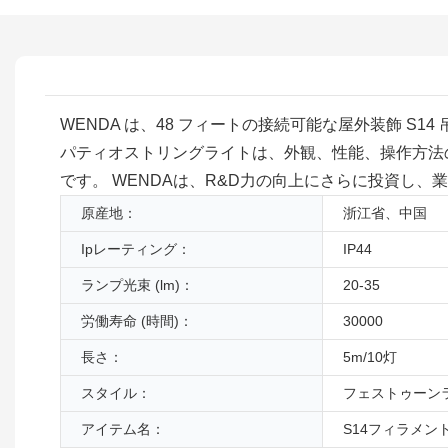
WENDA は、48 フィートの接続可能な屋外装飾 S
パティオストリングライトは、外観、性能、操作方法
です。 WENDAは、R&D力の向上にさらに投資し
原産地：
浙江省、中国
Ipレーティング：
IP44
ランプ光束 (lm)：
20-35
労働寿命 (時間)：
30000
長さ：
5m/10灯
スタイル：
フェストゥーン
アイテム名：
S14フィラメン