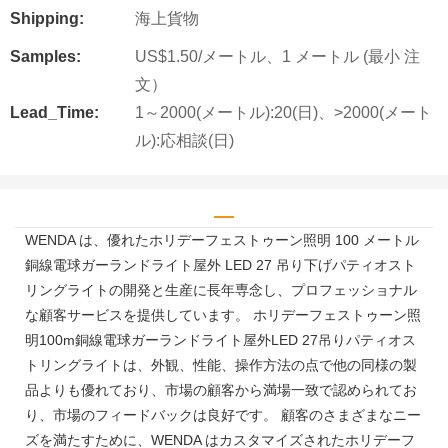
Shipping:
海上貨物
Samples:
US$1.50/メートル、1 メートル (最小 注
文）
Lead_Time:
1～2000(メートル):20(日)、>2000(メート
ル):応相談(日)
WENDA は、優れたホリデーフェストゥーン照明 100 メートル
銅線電球ガーランドライト屋外 LED 27 吊り下げパティオスト
リングライトの開発と生産に長年専念し、プロフェッショナル
な顧客サービスを提供しています。 ホリデーフェストゥーン照
明100m銅線電球ガーランドライト屋外LED 27吊りパティオス
トリングライトは、外観、性能、操作方法の点で他の同様の製
品よりも優れており、市場の顧客から満場一致で認められてお
り、市場のフィードバックは良好です。 顧客のさまざまなニー
ズを満たすために、WENDA はカスタマイズされたホリデーフ