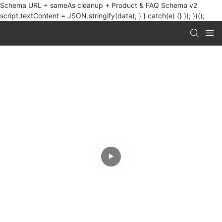
Schema URL + sameAs cleanup + Product & FAQ Schema v2
script.textContent = JSON.stringify(data); } } catch(e) {} }); })();