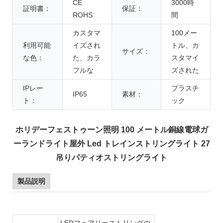
CE
3000時
証明書：
保証：
ROHS
間
カスタマ
100メー
利用可能
イズされ
トル、カ
サイズ：
な色：
た、カラ
スタマイ
フルな
ズされた
IPレー
プラスチ
IP65
素材：
ト：
ック
ホリデーフェストゥーン照明 100 メートル銅線電球ガ
ーランドライト屋外 Led トレインストリングライト 27
吊りパティオストリングライト
製品説明
LEDフェアリーストリングの