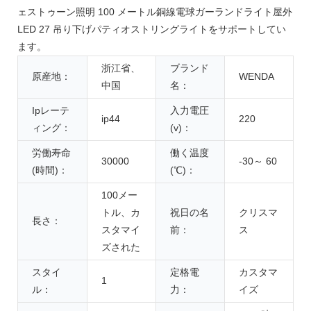
ェストゥーン照明 100 メートル銅線電球ガーランドライト屋外
LED 27 吊り下げパティオストリングライトをサポートしてい
ます。
浙江省、
ブランド
原産地：
WENDA
中国
名：
Ipレーテ
入力電圧
ip44
220
ィング：
(v)：
労働寿命
働く温度
30000
-30～ 60
(時間)：
(℃)：
100メー
トル、カ
祝日の名
クリスマ
長さ：
スタマイ
前：
ス
ズされた
スタイ
定格電
カスタマ
1
ル：
力：
イズ