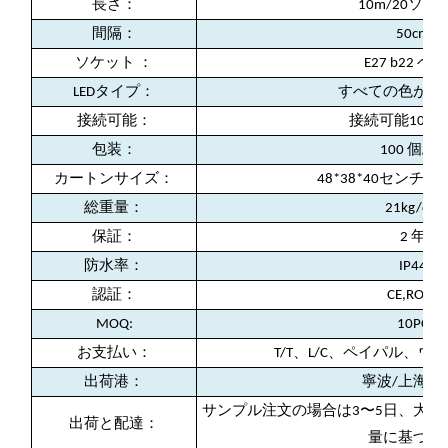
長さ：
10m/20ソケ
間隔：
50cm
ソケット ：
E27 b22 ベ
LEDタイプ：
すべての色が利
接続可能：
接続可能100
包装：
100 個/ctn
カートンサイズ：
48*38*40センチメ
総重量：
21kg/ctn
保証：
2 年
防水率：
IP44
認証：
CE,ROHS
MOQ:
10PC
お支払い：
T/T、L/C、ペイパル、
出荷港：
寧波/上海/
サンプル注文の場合は3〜5日、大量注
出荷と配達：
量に基づく