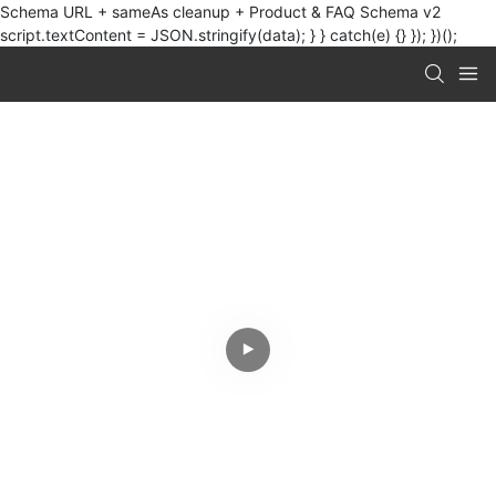
Schema URL + sameAs cleanup + Product & FAQ Schema v2
script.textContent = JSON.stringify(data); } } catch(e) {} }); })();