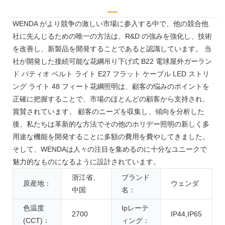
WENDA がより競争の激しい市場に参入する中で、他の競合他
社に先んじるための唯一の方法は、R&D の強みを強化し、技術
を改善し、新製品を開発することであると認識しています。 当
社が開発した接続可能な花綱吊り下げ式 B22 電球屋外ガーラン
ド パティオ ベルト ライト E27 フラット ケーブル LED ストリ
ング ライト 48 フィート花綱照明は、顧客の悩みのポイントを
正確に把握することで、市場のほとんどの顧客から支持され、
賞賛されています。 顧客のニーズを収集し、傾向を分析した
後、私たちは革新的な方法でその他のホリデー照明の新しく多
用途な機能を開発することに多額の費用を費やしてきました。
そして、WENDAは人々の注目を集めるのに十分なユニークで
魅力的なものになるように設計されています。
浙江省、
ブランド
原産地：
ウェンダ
中国
名：
色温度
Ipレーテ
2700
IP44,IP65
(CCT)：
ィング：