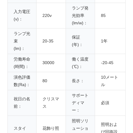
ランプ発
入力電圧
220v
光効率
85
(v)：
(lm/w)：
ランプ光
保証
束
20-35
1年
(年)：
(lm)：
労働寿命
働く温度
30000
-20-45
(時間)：
(℃)：
演色評価
10メート
80
長さ：
数(Ra)：
ル
サポート
祝日の名
クリスマ
ディマ
必須
前：
ス
ー：
照明ソリ
照明およ
スタイ
花飾り照
ューショ
び回路設