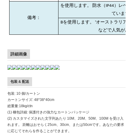
を使用します。 防水（IP44）レベ
ています
備考：
Bを使用します。 'オーストラリア
などで人気があ
詳細画像
包装 & 配送
包装: 10 個/カートン
カートンサイズ: 48*38*40cm
総重量:18kg/ctn
(1) 梱包詳細: 保護付きの強力なカートンパッケージ
(2) カスタマイズされた文字列あたり 10M、20M、50M、100M を受け入
れます。 距離はおそらく25cm、30cm、または50cmです。あなたの要求
に応じてそれらを作ることができます。