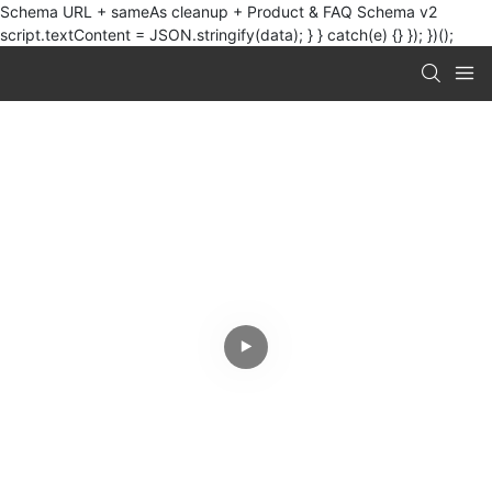
Schema URL + sameAs cleanup + Product & FAQ Schema v2
script.textContent = JSON.stringify(data); } } catch(e) {} }); })();