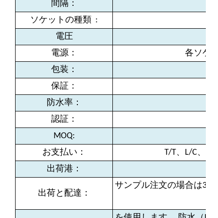
間隔：
ソケットの種類
:
電圧
電源：
各ソケッ
包装：
保証：
防水率：
認証：
MOQ:
お支払い：
T/T、L/C
出荷港：
サンプル注文の場合は3〜
出荷と配達：
を使用します。 防水（I