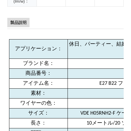
(lm/w)：
製品説明
休日、パーティー、結婚
アプリケーション：
ブランド名：
商品番号：
アイテム名：
E27 B22
素材：
ワイヤーの色：
サイズ：
VDE H05RNH2-F ケー
長さ：
10メートル/20
ソケ