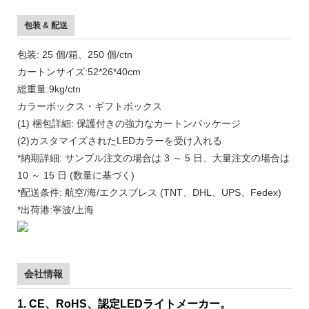
包装 & 配送
包装: 25 個/箱、250 個/ctn
カートンサイズ:52*26*40cm
総重量:9kg/ctn
カラーボックス・ギフトボックス
(1) 梱包詳細: 保護付きの強力なカートンパッケージ
(2)カスタマイズされたLEDカラーを受け入れる
*納期詳細: サンプル注文の場合は 3 ～ 5 日、大量注文の場合は
10 ～ 15 日 (数量に基づく)
*配送条件: 航空/海/エクスプレス (TNT、DHL、UPS、Fedex)
*出荷港:寧波/上海
会社情報
1. CE、RoHS、認定LEDライトメーカー。