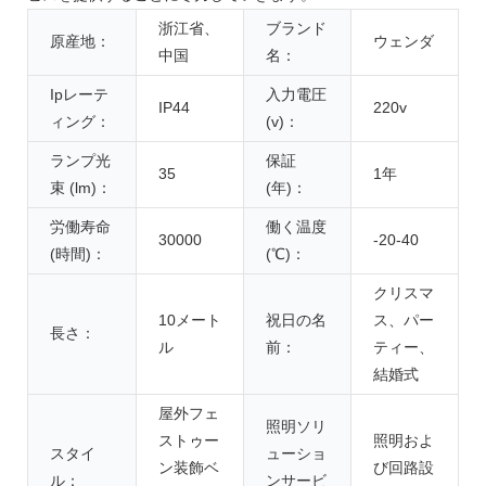
浙江省、
ブランド
原産地：
ウェンダ
中国
名：
Ipレーテ
入力電圧
IP44
220v
ィング：
(v)：
ランプ光
保証
35
1年
束 (lm)：
(年)：
労働寿命
働く温度
30000
-20-40
(時間)：
(℃)：
クリスマ
10メート
祝日の名
ス、パー
長さ：
ル
前：
ティー、
結婚式
屋外フェ
照明ソリ
ストゥー
照明およ
スタイ
ューショ
ン装飾ベ
び回路設
ル：
ンサービ