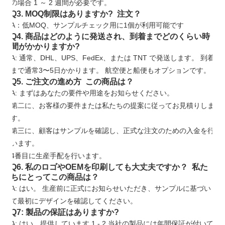
の場合 1 ～ 2 週間が必要です。
Q3. MOQ制限はありますか? 注文？
A：低MOQ、サンプルチェック用に1個が利用可能です
Q4. 商品はどのように発送され、到着までどのくらい時
間がかかりますか?
A: 通常、DHL、UPS、FedEx、または TNT で発送します。 到着
まで通常3〜5日かかります。 航空便と船便もオプションです。
Q5. ご注文の進め方 この商品は？
A: まずはあなたの要件や用途をお知らせください。
第二に、お客様の要件または私たちの提案に従ってお見積りしま
す。
第三に、顧客はサンプルを確認し、正式な注文のための入金を行
います。
4番目に生産手配を行います。
Q6. 私のロゴやOEMを印刷しても大丈夫ですか？ 私た
ちにとってこの商品は？
A: はい。 生産前に正式にお知らせいただき、サンプルに基づい
て最初にデザインを確認してください。
Q7: 製品の保証はありますか?
A: はい、提供しています
1
-
2
当社の製品には年間保証が付いて