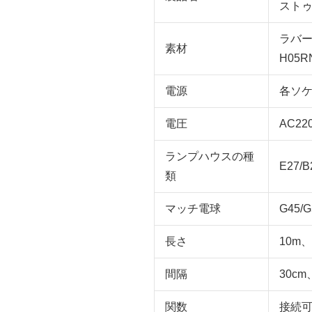
スト
ラバー
素材
H05RN
電源
各ソケ
電圧
AC22
ランプハウスの種
E27/B
類
マッチ電球
G45/G
長さ
10m、
間隔
30cm
関数
接続可