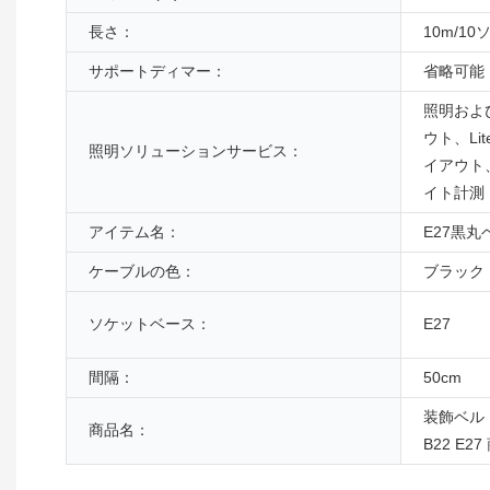
長さ：
10m/1
サポートディマー：
省略可能
照明および
ウト、Lit
照明ソリューションサービス：
イアウト
イト計測
アイテム名：
E27黒
ケーブルの色：
ブラック
ソケットベース：
E27
間隔：
50cm
装飾ベル
商品名：
B22 E