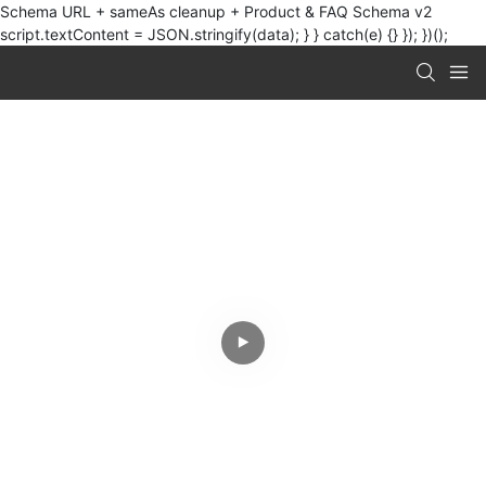
Schema URL + sameAs cleanup + Product & FAQ Schema v2
script.textContent = JSON.stringify(data); } } catch(e) {} }); })();