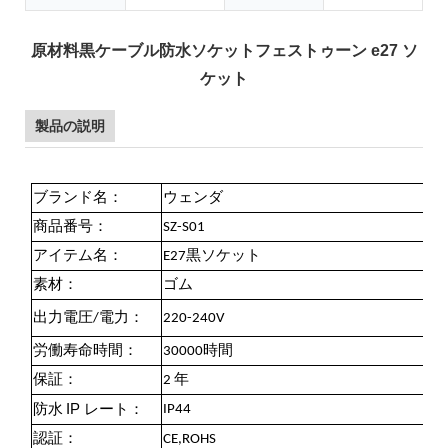
原材料黒ケーブル防水ソケットフェストゥーン e27 ソ
ケット
製品の説明
ブランド名：
ウェンダ
商品番号：
SZ-S01
アイテム名：
E27黒ソケット
素材：
ゴム
出力電圧/電力：
220-240V
労働寿命時間：
30000時間
保証：
2 年
IP
IP44
防水
レート：
認証：
CE,ROHS