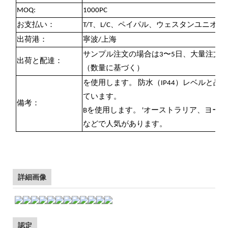
MOQ:
1000PC
お支払い：
T/T、L/C、ペイパル、ウェスタンユニオン
出荷港：
寧波/上海
サンプル注文の場合は3〜5日、大量注文の場
出荷と配達：
（数量に基づく）
を使用します。 防水（IP44）レベルと
ています。
備考：
Bを使用します。 'オーストラリア、ヨー
などで人気があります。
詳細画像
認定