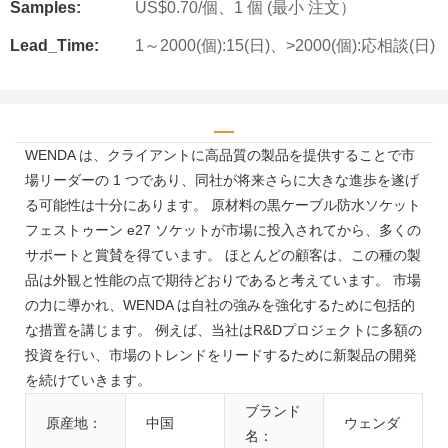
Samples:
US$0.70/個、1 個 (最小 注文）
Lead_Time:
1～2000(個):15(日)、>2000(個):応相談(日)
WENDA は、クライアントに高品質の製品を提供することで市
場リーダーの 1 つであり、同社が将来さらに大きな進歩を遂げ
る可能性は十分にあります。 原材料の黒ケーブル防水ソケット
フェストゥーン e27 ソケットが市場に投入されてから、多くの
サポートと賞賛を得ています。 ほとんどの顧客は、この種の製
品は外観と性能の点で期待どおりであると考えています。 市場
の力に導かれ、WENDA は自社の強みを強化するために包括的
な措置を講じます。 例えば、当社はR&Dプロジェクトに多額の
投資を行い、市場のトレンドをリードするために新製品の開発
を続けていきます。
ブランド
原産地：
中国
ウェンダ
名：