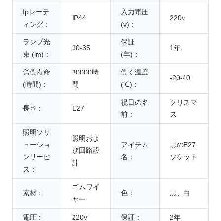
Ipレーテ
入力電圧
IP44
220v
ィング：
(v)：
ランプ光
保証
30-35
1年
束 (lm)：
(年)：
労働寿命
30000時
働く温度
-20-40
(時間)：
間
(℃)：
祝日の名
クリスマ
長さ：
E27
前：
ス
照明ソリ
照明およ
ューショ
アイテム
黒のE27
び回路設
ンサービ
名：
ソケット
計
ス：
ゴムワイ
素材：
色：
黒、白
ヤー
電圧：
220v
保証：
2年