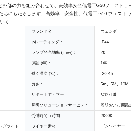
と外部の力を組み合わせて、高効率安全低電圧G50フェストゥ
ちにもたらします。高効率、安全性、低電圧 G50 フェストゥ
ていく。
ブランド名：
ウェンダ
Ipレーティング：
IP44
ランプ発光効率 (lm/w)：
20
保証 (年)：
1年
働く温度 (℃)：
-20-45
長さ：
5m、5M、10M
サポートディマー：
省略可能
照明ソリューションサービス：
照明および回路
労働時間（時間）：
20000
ングライト
ワイヤー素材：
ゴムワイヤー