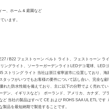
ー、ホーム & 庭園など
格しています。
E27 / B22 フェストゥーン ベルト ライト、フェストゥーン 
ングライト、ソーラーガーデンライトLEDデコ電球、LEDゴルフ電
G45 ストリング ライト 当社は浙江省寧波市に位置しており、
スタッフがいつでもお客様の要件について話し合い、完全な顧客
品質で優れた防水性能を備えており、主に以下の分野でよく売れて
ーデン、イギリスなど） ポーランド、アメリカ、カナダ、ブラ
社の製品はすべて CE および ROHS SAA UL ETL です
な製品を最短納期で製造することです。