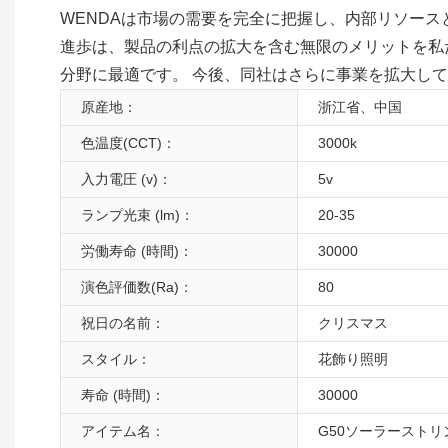
WENDAは市場の需要を完全に把握し、内部リソース
進歩は、製品の利点の拡大を含む無限のメリットを私た
分野に最適です。 今後、同社はさらに事業を拡大し
原産地：
浙江省、中国
色温度(CCT)：
3000k
入力電圧 (v)：
5v
ランプ光束 (lm)：
20-35
労働寿命 (時間)：
30000
演色評価数(Ra)：
80
祝日の名前：
クリスマス
スタイル：
花飾り照明
寿命 (時間)：
30000
アイテム名：
G50ソーラーストリ