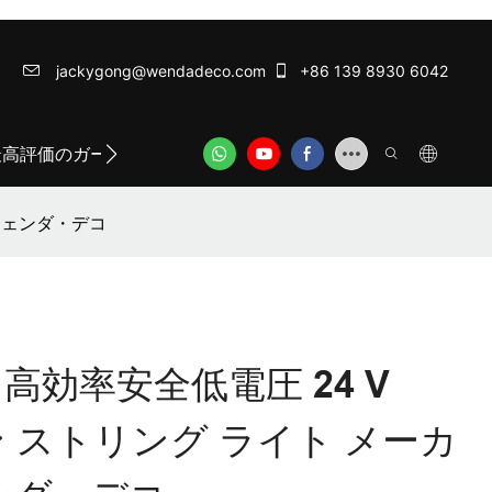
jackygong@wendadeco.com​​​​​​​
+86 139 8930 6042
最高評価のガーランドライト
ODM/OEM SERVICE
WE
|ウェンダ・デコ
効率安全低電圧 24 V
ン ストリング ライト メーカ