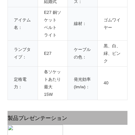
結婚式
ス：
E27 銅ソ
アイテム
ケット
ゴムワイ
線材：
名：
ベルト
ヤー
ライト
黒、白、
ランプタ
ケーブル
E27
緑、ピン
イプ：
の色：
ク
各ソケッ
定格電
トあたり
発光効率
40
力：
最大
(lm/w)：
15W
製品プレゼンテーション