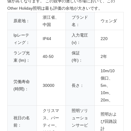
値が高くなります。 この競争の激しい市場において、この
Other Holiday照明は最も評価の余地が大きいです。
浙江省、
ブランド
原産地：
ウェンダ
中国
名：
Ipレーテ
入力電圧
IP44
220
ィング：
(v)：
ランプ光
保証
40-50
2年
束 (lm)：
(年)：
10m/10
個口、
労働寿命
30000
長さ：
5m、
(時間)：
10m、
20m、
クリスマ
照明ソリ
照明およ
祝日の名
ス、パー
ューショ
び回路設
前：
ティー、
ンサービ
計