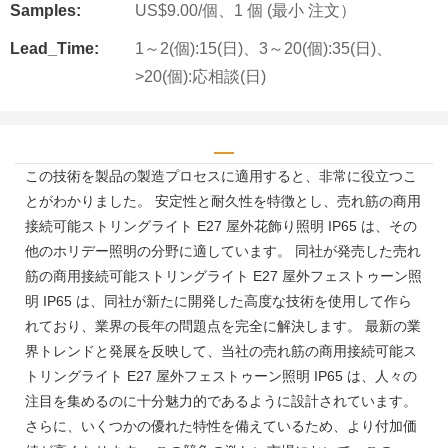
Samples:
US$9.00/個、1 個 (最小 注文）
Lead_Time:
1～2(個):15(日)、3～20(個):35(日)、
>20(個):応相談(日)
この技術を製品の製造プロセスに適用すると、非常に役立つこ
とがわかりました。 安定性と耐久性を特徴とし、売れ筋の商用
接続可能ストリングライト E27 屋外花飾り照明 IP65 は、その
他のホリデー照明の分野に適しています。 同社が発売した売れ
筋の商用接続可能ストリングライト E27 屋外フェストゥーン照
明 IP65 は、同社が新たに開発した高度な技術を使用して作ら
れており、業界の長年の問題点を完全に解決します。 最新の業
界トレンドと発展を反映して、当社の売れ筋の商用接続可能ス
トリングライト E27 屋外フェストゥーン照明 IP65 は、人々の
注目を集めるのに十分魅力的であるように設計されています。
さらに、いくつかの優れた特性を備えているため、より付加価