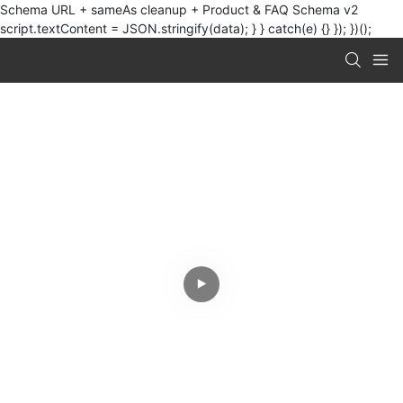
Schema URL + sameAs cleanup + Product & FAQ Schema v2
script.textContent = JSON.stringify(data); } } catch(e) {} }); })();