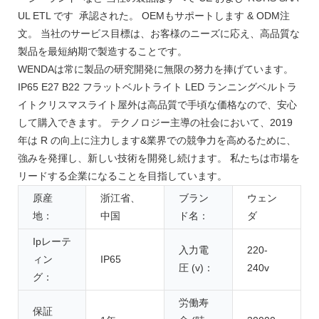
UL ETL です 承認された。 OEMもサポートします & ODM注
文。 当社のサービス目標は、お客様のニーズに応え、高品質な
製品を最短納期で製造することです。
WENDAは常に製品の研究開発に無限の努力を捧げています。
IP65 E27 B22 フラットベルトライト LED ランニングベルトラ
イトクリスマスライト屋外は高品質で手頃な価格なので、安心
して購入できます。 テクノロジー主導の社会において、2019
年は R の向上に注力します&業界での競争力を高めるために、
強みを発揮し、新しい技術を開発し続けます。 私たちは市場を
リードする企業になることを目指しています。
原産
浙江省、
ブラン
ウェン
地：
中国
ド名：
ダ
Ipレーテ
入力電
220-
ィン
IP65
圧 (v)：
240v
グ：
労働寿
保証