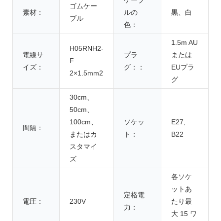
ゴムケー
素材：
ルの
黒、白
ブル
色：
1.5m AU
H05RNH2-
電線サ
プラ
または
F
イズ：
グ：：
EUプラ
2×1.5mm2
グ
30cm、
50cm、
100cm、
ソケッ
E27,
間隔：
またはカ
ト：
B22
スタマイ
ズ
各ソケ
ットあ
定格電
電圧：
230V
たり最
力：
大 15 ワ