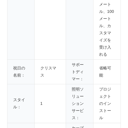
メート
ル、100
メート
ル、カ
スタマ
イズを
受け入
れる
サポー
祝日の
クリスマ
省略可
トディ
名前：
ス
能
マー：
照明ソ
プロジ
リュー
ェクト
スタイ
1
ション
のイン
ル：
サービ
ストー
ス：
ル
ケーブ