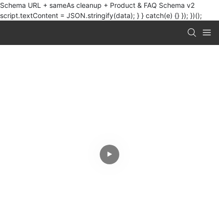
Schema URL + sameAs cleanup + Product & FAQ Schema v2
script.textContent = JSON.stringify(data); } } catch(e) {} }); })();