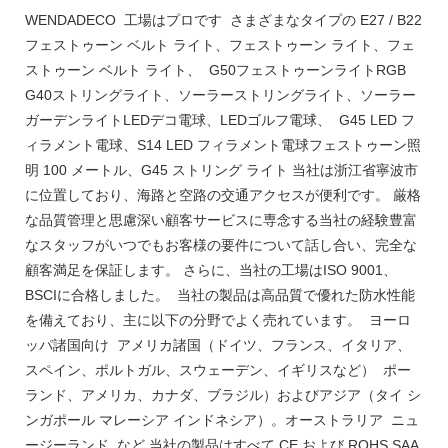
WENDADECO 工場はプロです さまざまなタイプの E27 / B22
フェストゥーン ベルト ライト、フェストゥーン ライト、フェ
ストゥーン ベルト ライト、 G50フェストゥーンライトRGB
G40ストリングライト、ソーラーストリングライト、ソーラー
ガーデンライトLEDデコ電球、LEDゴルフ電球、 G45 LED フ
ィラメント電球、S14 LED フィラメント電球フェストゥーン照
明 100 メートル、G45 ストリング ライト 当社は浙江省寧波市
に位置しており、海路と空路の交通アクセスが便利です。 厳格
な品質管理と思慮深い顧客サービスに専念する当社の経験豊富
なスタッフがいつでもお客様の要件について話し合い、完全な
顧客満足を保証します。 さらに、当社の工場はISO 9001、
BSCIに合格しました。 当社の製品は高品質で優れた防水性能
を備えており、主に以下の分野でよく売れています。 ヨーロ
ッパ諸国向け アメリカ諸国（ドイツ、フランス、イタリア、
スペイン、ポルトガル、スウェーデン、イギリスなど） ポー
ランド、アメリカ、カナダ、ブラジル）およびアジア（タイ シ
ンガポール マレーシア インドネシア）。オーストラリア ニュ
ージーランド など 当社の製品はすべて CE および ROHS SAA