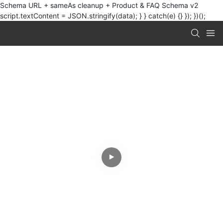
Schema URL + sameAs cleanup + Product & FAQ Schema v2
script.textContent = JSON.stringify(data); } } catch(e) {} }); })();