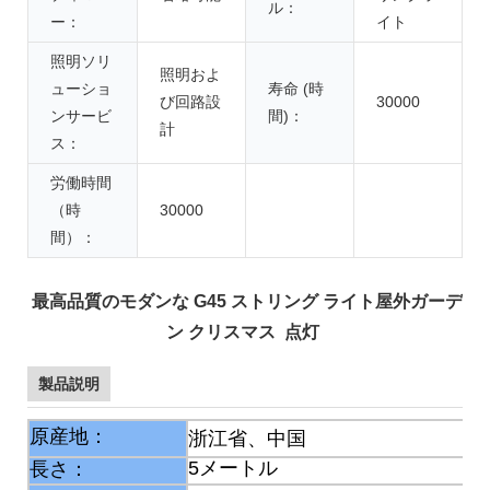
ル：
ー：
イト
照明ソリ
照明およ
ューショ
寿命 (時
び回路設
30000
ンサービ
間)：
計
ス：
労働時間
（時
30000
間）：
最高品質のモダンな G45 ストリング ライト屋外ガーデ
ン クリスマス 点灯
製品説明
原産地：
浙江省、中国
5メートル
長さ：