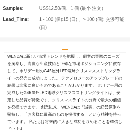
Samples:
US$12.50/個、1 個 (最小 注文）
Lead_Time:
1 - 100 (個):15 (日) 、> 100 (個): 交渉可能
(日)
WENDAは新しい市場トレンドを把握し、顧客の実際のニーズ
を洞察し、高度な生産技術と正確な市場ポジショニングに依存
して、ホリデー用のG45屋外LED電球クリスマスストリングラ
イトの発売に成功しました。 テクノロジーのアップグレードの
結果は非常に良いものであることがわかります。 ホリデー用の
完成したG45屋外LED電球クリスマスストリングライトは、安
定した品質が特徴です。クリスマスライトの分野で最大の価値
を発揮できます。 創業以来、WENDAは「誠実」の経営原則を
堅持し、「お客様に最高のものを提供する」という精神を持っ
ています。 私たちは将来的に大きな成功を収めることを確信し
ています。