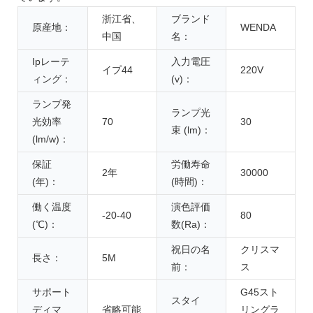
浙江省、
ブランド
原産地：
WENDA
中国
名：
Ipレーテ
入力電圧
イプ44
220V
ィング：
(v)：
ランプ発
ランプ光
光効率
70
30
束 (lm)：
(lm/w)：
保証
労働寿命
2年
30000
(年)：
(時間)：
働く温度
演色評価
-20-40
80
(℃)：
数(Ra)：
祝日の名
クリスマ
長さ：
5M
前：
ス
サポート
G45スト
スタイ
ディマ
省略可能
リングラ