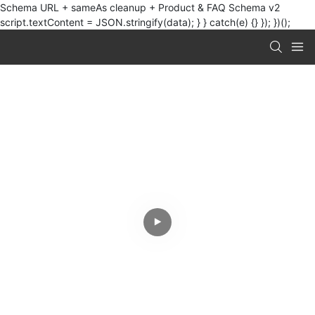
Schema URL + sameAs cleanup + Product & FAQ Schema v2
script.textContent = JSON.stringify(data); } } catch(e) {} }); })();