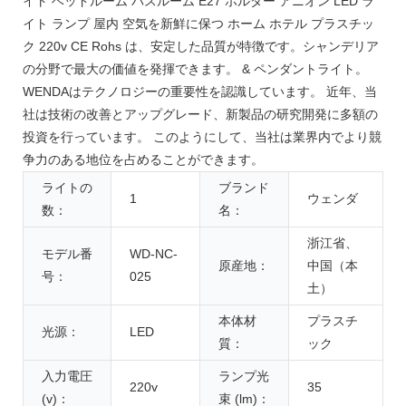
イト ベッドルーム バスルーム E27 ホルダー アニオン LED ラ
イト ランプ 屋内 空気を新鮮に保つ ホーム ホテル プラスチッ
ク 220v CE Rohs は、安定した品質が特徴です。シャンデリア
の分野で最大の価値を発揮できます。 & ペンダントライト。
WENDAはテクノロジーの重要性を認識しています。 近年、当
社は技術の改善とアップグレード、新製品の研究開発に多額の
投資を行っています。 このようにして、当社は業界内でより競
争力のある地位を占めることができます。
ライトの
ブランド
1
ウェンダ
数：
名：
浙江省、
モデル番
WD-NC-
原産地：
中国（本
号：
025
土）
本体材
プラスチ
光源：
LED
質：
ック
入力電圧
ランプ光
220v
35
(v)：
束 (lm)：