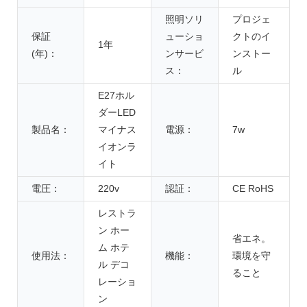
照明ソリ
プロジェ
保証
ューショ
クトのイ
1年
(年)：
ンサービ
ンストー
ス：
ル
E27ホル
ダーLED
製品名：
マイナス
電源：
7w
イオンラ
イト
電圧：
220v
認証：
CE RoHS
レストラ
ン ホー
省エネ。
ム ホテ
使用法：
機能：
環境を守
ル デコ
ること
レーショ
ン