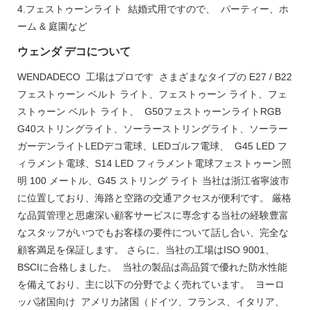
4.フェストゥーンライト 結婚式用ですので、 パーティー、ホ
ーム & 庭園など
ウェンダ デコについて
WENDADECO 工場はプロです さまざまなタイプの E27 / B22
フェストゥーン ベルト ライト、フェストゥーン ライト、フェ
ストゥーン ベルト ライト、 G50フェストゥーンライトRGB
G40ストリングライト、ソーラーストリングライト、ソーラー
ガーデンライトLEDデコ電球、LEDゴルフ電球、 G45 LED フ
ィラメント電球、S14 LED フィラメント電球フェストゥーン照
明 100 メートル、G45 ストリング ライト 当社は浙江省寧波市
に位置しており、海路と空路の交通アクセスが便利です。 厳格
な品質管理と思慮深い顧客サービスに専念する当社の経験豊富
なスタッフがいつでもお客様の要件について話し合い、完全な
顧客満足を保証します。 さらに、当社の工場はISO 9001、
BSCIに合格しました。 当社の製品は高品質で優れた防水性能
を備えており、主に以下の分野でよく売れています。 ヨーロ
ッパ諸国向け アメリカ諸国（ドイツ、フランス、イタリア、