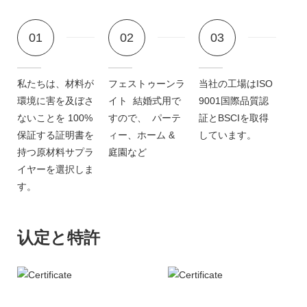
01
02
03
私たちは、材料が
フェストゥーンラ
当社の工場はISO
環境に害を及ぼさ
イト 結婚式用で
9001国際品質認
ないことを 100%
すので、 パーテ
証とBSCIを取得
保証する証明書を
ィー、ホーム &
しています。
持つ原材料サプラ
庭園など
イヤーを選択しま
す。
认定と特許