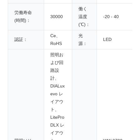
働く
労働寿命
30000
温度
-20 - 40
(時間)：
(℃)：
Ce、
光
認証：
LED
RoHS
源：
照明お
よび回
路設
計、
DIALux
evo レ
イアウ
ト、
LitePro
DLX レ
イアウ