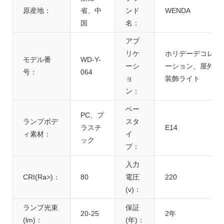
原産地：
省、中
ンド
WENDA
国
名：
アプ
リケ
ホリデーデコレ
モデル番
WD-Y-
ーシ
ーション、屋外
号：
064
ョ
装飾ライト
ン：
ベー
PC、プ
ランプボデ
スタ
ラスチ
E14
ィ素材：
イ
ック
プ：
入力
CRI(Ra>)：
80
電圧
220
(v)：
ランプ光束
保証
20-25
2年
(lm)：
(年)：