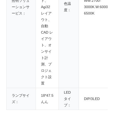
照明ソリュ
ト、
WW:2700-
色温
ーションサ
Agi32
3000K.W:6000-
度：
ービス：
レイア
6500K
ウト、
自動
CAD レ
イアウ
ト、オ
ンサイ
ト計
測、プ
ロジェ
クト設
置
LED
ランプサイ
18*47.5
タイ
DIP/3LED
ズ：
んん
プ：