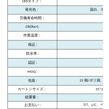
LEDタイプ：
発光色：
温白、冷白
労働寿命時間：
CRI(Ra>):
作業温度：
(
:
保証
:
防水率
:
認証
:
MOQ
:
25 個/ポリ袋、10
包装
カートンサイズ：
35*25*2
総重量：
:
T/T、L/C、
お支払い