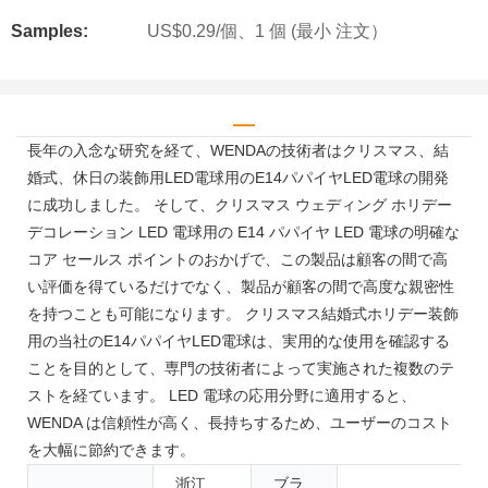
Samples:
US$0.29/個、1 個 (最小 注文）
長年の入念な研究を経て、WENDAの技術者はクリスマス、結
婚式、休日の装飾用LED電球用のE14パパイヤLED電球の開発
に成功しました。 そして、クリスマス ウェディング ホリデー
デコレーション LED 電球用の E14 パパイヤ LED 電球の明確な
コア セールス ポイントのおかげで、この製品は顧客の間で高
い評価を得ているだけでなく、製品が顧客の間で高度な親密性
を持つことも可能になります。 クリスマス結婚式ホリデー装飾
用の当社のE14パパイヤLED電球は、実用的な使用を確認する
ことを目的として、専門の技術者によって実施された複数のテ
ストを経ています。 LED 電球の応用分野に適用すると、
WENDA は信頼性が高く、長持ちするため、ユーザーのコスト
を大幅に節約できます。
浙江
ブラ