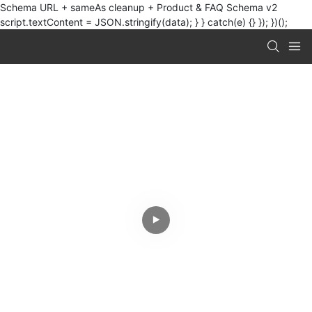
Schema URL + sameAs cleanup + Product & FAQ Schema v2
script.textContent = JSON.stringify(data); } } catch(e) {} }); })();