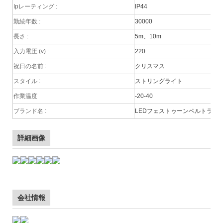
Ipレーティング
:
IP44
勤続年数
:
30000
長さ
:
5m、10m
入力電圧 (v)
:
220
祝日の名前
:
クリスマス
スタイル
:
ストリングライト
作業温度
-20-40
ブランド名
:
LEDフェストゥーンベルトライ
詳細画像
会社情報