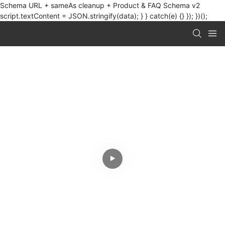
Schema URL + sameAs cleanup + Product & FAQ Schema v2
script.textContent = JSON.stringify(data); } } catch(e) {} }); })();