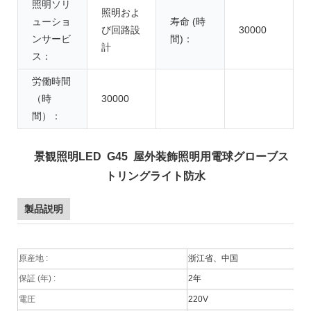
照明ソリ
照明およ
ューショ
寿命 (時
び回路設
30000
ンサービ
間)：
計
ス：
労働時間
（時
30000
間）：
景観照明LED G45 屋外装飾照明用電球グローブス
トリングライト防水
製品説明
原産地
:
浙江省、中国
保証 (年)
:
2年
電圧
220V