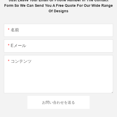
Just Leave Your Email Or Phone Number In The Contact
Form So We Can Send You A Free Quote For Our Wide Range
Of Designs
名前
Eメール
コンテンツ
お問い合わせを送る