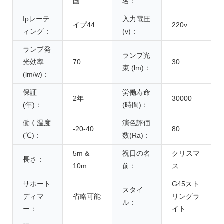
国
名：
Ipレーテ
入力電圧
イプ44
220v
ィング：
(v)：
ランプ発
ランプ光
光効率
70
30
束 (lm)：
(lm/w)：
保証
労働寿命
2年
30000
(年)：
(時間)：
働く温度
演色評価
-20-40
80
(℃)：
数(Ra)：
5m &
祝日の名
クリスマ
長さ：
10m
前：
ス
サポート
G45スト
スタイ
ディマ
省略可能
リングラ
ル：
ー：
イト