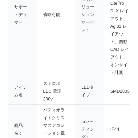
LitePro
サポー
リュー
DLX レイ
トディ
省略可能
ション
アウト、
マー：
サービ
Agi32 レ
ス：
イアウ
ト、自動
CAD レイ
アウト、
オンサイ
ト計測
ストロボ
アイテ
LEDタ
LED 電球
SMD2835
ム名：
イプ：
230v
パティオラ
イトクリス
Ipレー
商品
マスデコレ
ティン
IP44
名：
ーション電
グ：