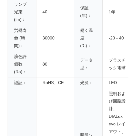
ランプ
保証
光束
40
1年
(年)：
(lm)：
労働寿
働く温
命 (時
30000
度
-20 - 40
間)：
(℃)：
演色評
データ
プラスチ
価数
80
型：
ック電球
(Ra)：
認証：
RoHS、CE
光源：
LED
照明およ
び回路設
計、
DIALux
evo レイ
アウト、
照明ソ