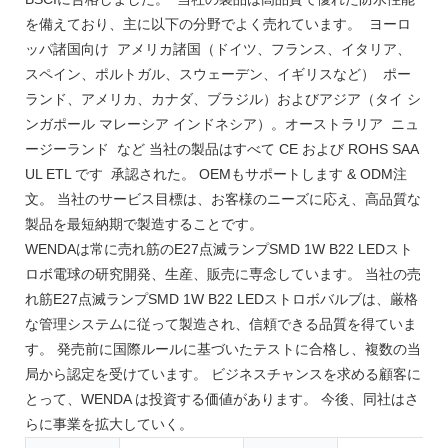
を備えており、主に以下の分野でよく売れています。 ヨーロ
ッパ諸国向け アメリカ諸国（ドイツ、フランス、イタリア、
スペイン、ポルトガル、スウェーデン、イギリスなど） ポー
ランド、アメリカ、カナダ、ブラジル）およびアジア（タイ シ
ンガポール マレーシア インドネシア）。オーストラリア ニュ
ージーランド など 当社の製品はすべて CE および ROHS SAA
UL ETL です 承認された。 OEMもサポートします & ODM注
文。 当社のサービス目標は、お客様のニーズに応え、高品質な
製品を最短納期で製造することです。
WENDAは常に売れ筋のE27点滅ランプSMD 1W B22 LEDスト
ロボ電球の研究開発、生産、販売に専念しています。 当社の売
れ筋E27点滅ランプSMD 1W B22 LEDストロボバルブは、厳格
な管理システムに従って製造され、信頼できる品質を得ていま
す。 発売前に国際ルールに基づいたテストに合格し、複数の当
局から認定を受けています。 ビジネスチャンスを求める顧客に
とって、WENDA は投資する価値があります。 今後、同社はさ
らに事業を拡大していく。