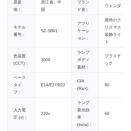
原産
浙江省、中
ブラン
ウェンダ
地：
国
ド名：
屋外のク
アプリ
モデル
リスマス
SZ-SB01
ケーシ
番号：
装飾ライ
ョン：
ト
ランプ
色温度
プラスチ
3000
ボディ
(CCT)：
ック
素材：
ベース
CRI
タイ
E14/E27/B22
80
(Ra>):
プ：
ランプ
入力電
発光効
220v
60
圧 (v)：
率
(lm/w)：