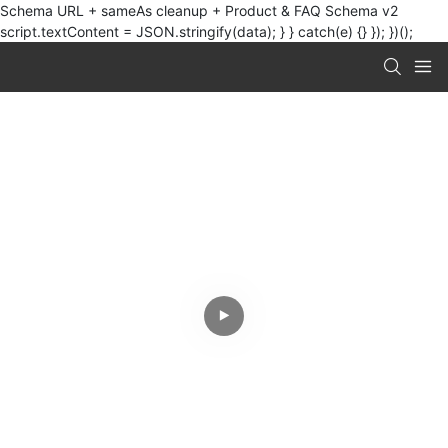
Schema URL + sameAs cleanup + Product & FAQ Schema v2
script.textContent = JSON.stringify(data); } } catch(e) {} }); })();