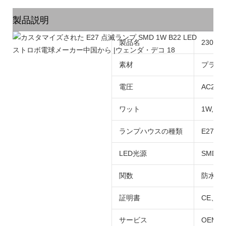
製品説明
製品名
230V
素材
プラス
電圧
AC220-
ワット
1W,2W
ランプハウスの種類
E27/E1
LED光源
SMD283
関数
防水IP
証明書
CE、
サービス
OEM,