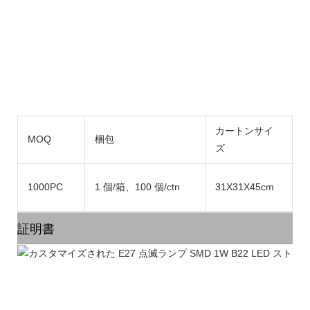
カートンサイ
MOQ
梱包
ズ
7
1000PC
1 個/箱、100 個/ctn
31X31X45cm
証明書