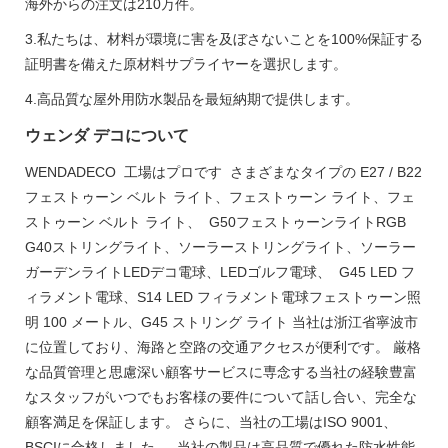
海外からの注文は210万件。
3.私たちは、材料が環境に害を及ぼさないことを100%保証する
証明書を備えた原材料サプライヤーを選択します。
4.高品質な屋外用防水製品を最短納期で提供します。
ウェンダ デコについて
WENDADECO 工場はプロです さまざまなタイプの E27 / B22
フェストゥーン ベルト ライト、フェストゥーン ライト、フェ
ストゥーン ベルト ライト、 G50フェストゥーンライトRGB
G40ストリングライト、ソーラーストリングライト、ソーラー
ガーデンライトLEDデコ電球、LEDゴルフ電球、 G45 LED フ
ィラメント電球、S14 LED フィラメント電球フェストゥーン照
明 100 メートル、G45 ストリング ライト 当社は浙江省寧波市
に位置しており、海路と空路の交通アクセスが便利です。 厳格
な品質管理と思慮深い顧客サービスに専念する当社の経験豊富
なスタッフがいつでもお客様の要件について話し合い、完全な
顧客満足を保証します。 さらに、当社の工場はISO 9001、
BSCIに合格しました。 当社の製品は高品質で優れた防水性能