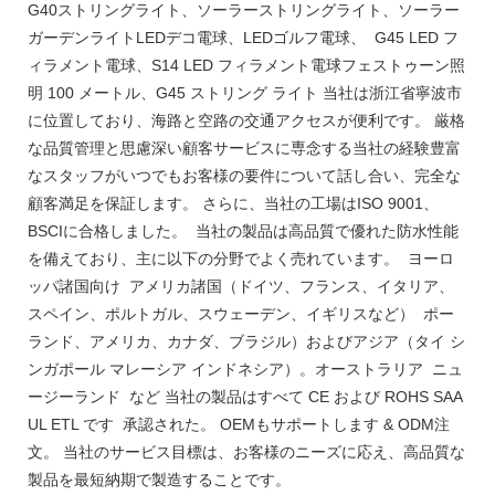
G40ストリングライト、ソーラーストリングライト、ソーラー
ガーデンライトLEDデコ電球、LEDゴルフ電球、 G45 LED フ
ィラメント電球、S14 LED フィラメント電球フェストゥーン照
明 100 メートル、G45 ストリング ライト 当社は浙江省寧波市
に位置しており、海路と空路の交通アクセスが便利です。 厳格
な品質管理と思慮深い顧客サービスに専念する当社の経験豊富
なスタッフがいつでもお客様の要件について話し合い、完全な
顧客満足を保証します。 さらに、当社の工場はISO 9001、
BSCIに合格しました。 当社の製品は高品質で優れた防水性能
を備えており、主に以下の分野でよく売れています。 ヨーロ
ッパ諸国向け アメリカ諸国（ドイツ、フランス、イタリア、
スペイン、ポルトガル、スウェーデン、イギリスなど） ポー
ランド、アメリカ、カナダ、ブラジル）およびアジア（タイ シ
ンガポール マレーシア インドネシア）。オーストラリア ニュ
ージーランド など 当社の製品はすべて CE および ROHS SAA
UL ETL です 承認された。 OEMもサポートします & ODM注
文。 当社のサービス目標は、お客様のニーズに応え、高品質な
製品を最短納期で製造することです。